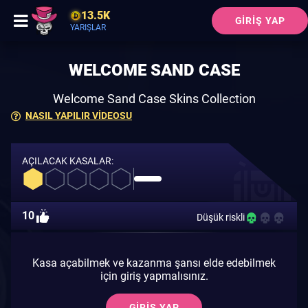
13.5K
GIRIŞ YAP
YARIŞLAR
WELCOME SAND CASE
Welcome Sand Case Skins Collection
NASIL YAPILIR VIDEOSU
AÇILACAK KASALAR:
10
Düşük riskli
Kasa açabilmek ve kazanma şansı elde edebilmek
için giriş yapmalısınız.
GIRIŞ YAP