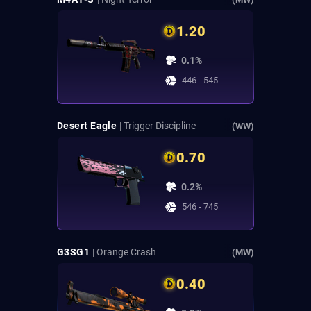
1.20
0.1%
446 - 545
Desert Eagle
| Trigger Discipline
(WW)
0.70
0.2%
546 - 745
G3SG1
| Orange Crash
(MW)
0.40