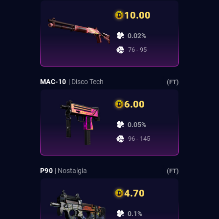
10.00
0.02%
76 - 95
MAC-10
| Disco Tech
(FT)
6.00
0.05%
96 - 145
P90
| Nostalgia
(FT)
4.70
0.1%