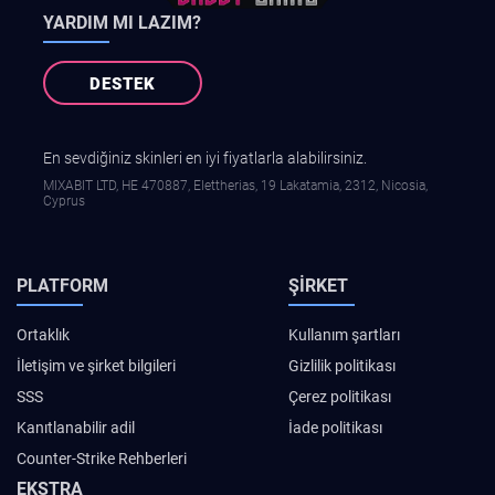
YARDIM MI LAZIM?
DESTEK
En sevdiğiniz skinleri en iyi fiyatlarla alabilirsiniz.
MIXABIT LTD, ΗΕ 470887, Elettherias, 19 Lakatamia, 2312, Nicosia,
Cyprus
PLATFORM
ŞIRKET
Ortaklık
Kullanım şartları
İletişim ve şirket bilgileri
Gizlilik politikası
SSS
Çerez politikası
Kanıtlanabilir adil
İade politikası
Counter-Strike Rehberleri
EKSTRA