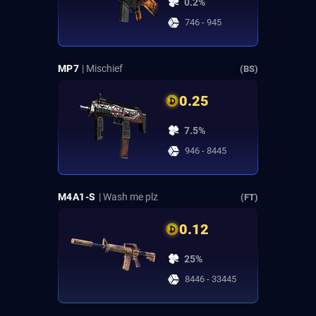
0.2%
746 - 945
MP7
| Mischief
(BS)
0.25
7.5%
946 - 8445
M4A1-S
| Wash me plz
(FT)
0.12
25%
8446 - 33445