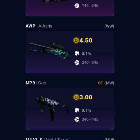
146 - 245
AWP
| Atheris
(WW)
4.50
0.1%
246 - 345
MP9
| Goo
ST
(MW)
3.00
0.1%
346 - 445
M4A1-S
| Night Terror
(MW)