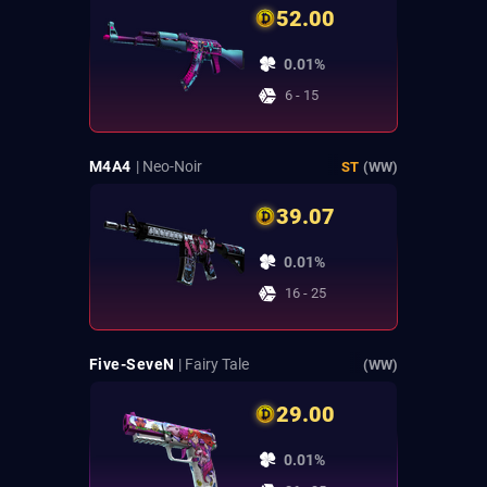
52.00
0.01%
6 - 15
M4A4
| Neo-Noir
ST
(WW)
39.07
0.01%
16 - 25
Five-SeveN
| Fairy Tale
(WW)
29.00
0.01%