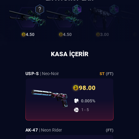
4.50
4.50
3.00
KASA IÇERIR
USP-S
| Neo-Noir
ST
(FT)
98.00
0.005%
1 - 5
AK-47
| Neon Rider
(FT)