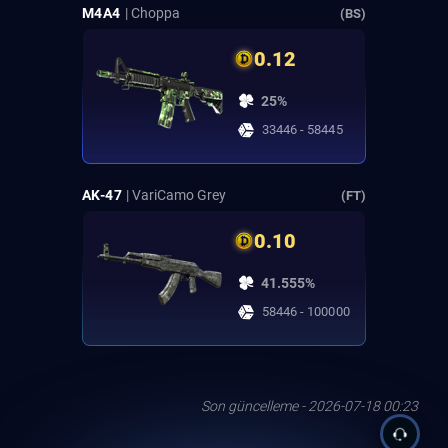
M4A4
| Choppa
(BS)
0.12
25%
33446 - 58445
AK-47
| VariCamo Grey
(FT)
0.10
41.555%
58446 - 100000
Son güncelleme - 2026-07-18 00:23