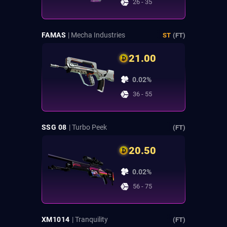
26 - 35
FAMAS
| Mecha Industries
ST
(FT)
21.00
0.02%
36 - 55
SSG 08
| Turbo Peek
(FT)
20.50
0.02%
56 - 75
XM1014
| Tranquility
(FT)