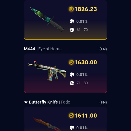
1826.23
0.01%
61 - 70
M4A4
| Eye of Horus
(FN)
1630.00
0.01%
71 - 80
★ Butterfly Knife
| Fade
(FN)
1611.00
0.01%