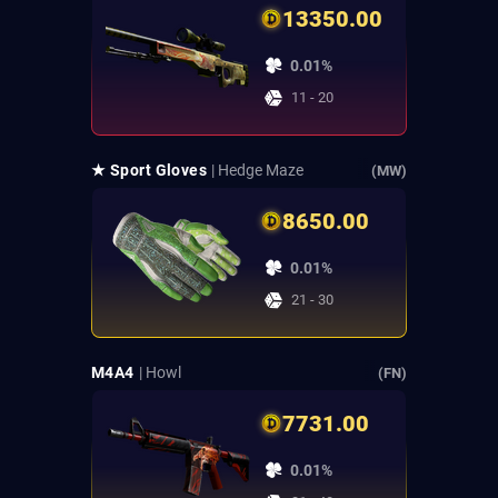
13350.00
0.01%
11 - 20
★ Sport Gloves
| Hedge Maze
(MW)
8650.00
0.01%
21 - 30
M4A4
| Howl
(FN)
7731.00
0.01%