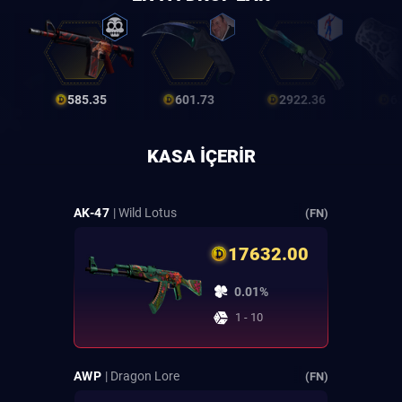
585.35
601.73
2922.36
6
KASA IÇERIR
AK-47
| Wild Lotus
(FN)
17632.00
0.01%
1 - 10
AWP
| Dragon Lore
(FN)