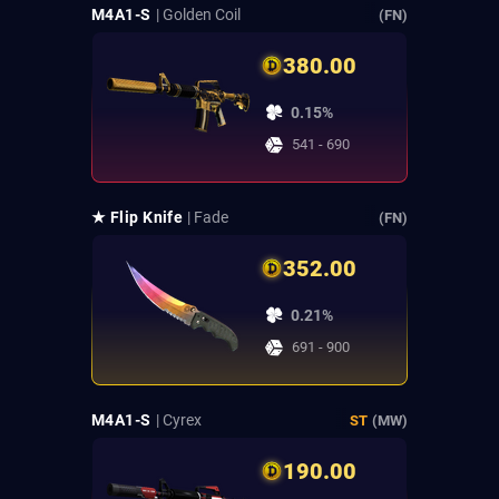
M4A1-S
| Golden Coil
(FN)
380.00
0.15%
541 - 690
★ Flip Knife
| Fade
(FN)
352.00
0.21%
691 - 900
M4A1-S
| Cyrex
ST
(MW)
190.00