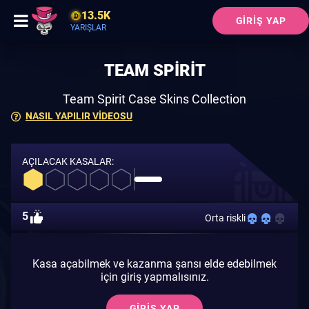
13.5K
GIRIŞ YAP
YARIŞLAR
TEAM SPIRIT
Team Spirit Case Skins Collection
NASIL YAPILIR VIDEOSU
AÇILACAK KASALAR:
5
Orta riskli
Kasa açabilmek ve kazanma şansı elde edebilmek
için giriş yapmalısınız.
GIRIŞ YAP