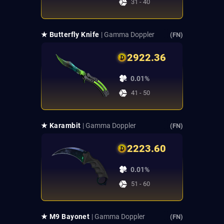
31 - 40
★ Butterfly Knife
| Gamma Doppler
(FN)
2922.36
0.01%
41 - 50
★ Karambit
| Gamma Doppler
(FN)
2223.60
0.01%
51 - 60
★ M9 Bayonet
| Gamma Doppler
(FN)