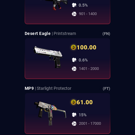
0.5%
901 - 1400
Desert Eagle
| Printstream
(FN)
100.00
0.6%
1401 - 2000
MP9
| Starlight Protector
(FT)
61.00
15%
2001 - 17000