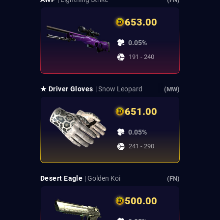
653.00
0.05%
191 - 240
★ Driver Gloves
| Snow Leopard
(MW)
651.00
0.05%
241 - 290
Desert Eagle
| Golden Koi
(FN)
500.00