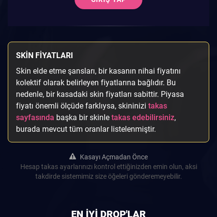
SKIN FIYATLARI
Skin elde etme şansları, bir kasanın nihai fiyatını
kolektif olarak belirleyen fiyatlarına bağlıdır. Bu
nedenle, bir kasadaki skin fiyatları sabittir. Piyasa
fiyatı önemli ölçüde farklıysa, skininizi
takas
sayfasında
başka bir skinle
takas edebilirsiniz
,
burada mevcut tüm oranlar listelenmiştir.
Kasayı Açmadan Önce
Hesap takas ayarlarınızı kontrol ettiğinizden emin olun, aksi
takdirde sistemimiz size öğeleri gönderemeyebilir.
EN IYI DROP'LAR