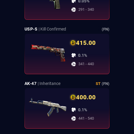
0.05%
291 - 340
USP-S
| Kill Confirmed
(FN)
415.00
0.1%
341 - 440
AK-47
| Inheritance
ST
(FN)
400.00
0.1%
441 - 540