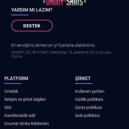
YARDIM MI LAZIM?
DESTEK
En sevdiğiniz skinleri en iyi fiyatlarla alabilirsiniz.
MIXABIT LTD, ΗΕ 470887, Elettherias, 19 Lakatamia, 2312, Nicosia,
Cyprus
PLATFORM
ŞIRKET
Ortaklık
Kullanım şartları
İletişim ve şirket bilgileri
Gizlilik politikası
SSS
Çerez politikası
Kanıtlanabilir adil
İade politikası
Counter-Strike Rehberleri