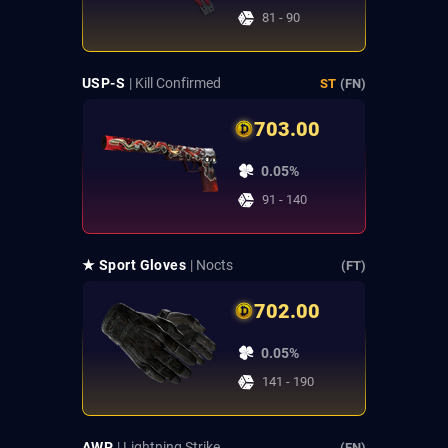
81 - 90
USP-S
| Kill Confirmed
ST
(FN)
703.00
0.05%
91 - 140
★ Sport Gloves
| Nocts
(FT)
702.00
0.05%
141 - 190
AWP
| Lightning Strike
(FN)