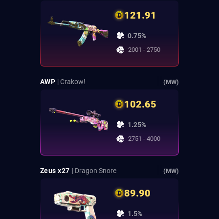
121.91
0.75%
2001 - 2750
AWP
| Crakow!
(MW)
102.65
1.25%
2751 - 4000
Zeus x27
| Dragon Snore
(MW)
89.90
1.5%