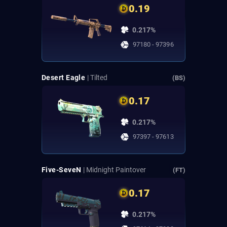
0.19
0.217%
97180 - 97396
Desert Eagle
| Tilted
(BS)
0.17
0.217%
97397 - 97613
Five-SeveN
| Midnight Paintover
(FT)
0.17
0.217%