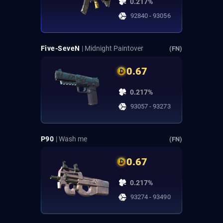
0.217%
92840 - 93056
Five-SeveN
| Midnight Paintover
(FN)
0.67
0.217%
93057 - 93273
P90
| Wash me
(FN)
0.67
0.217%
93274 - 93490