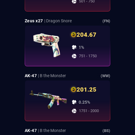
501 - 750
Zeus x27
| Dragon Snore
(FN)
204.67
1%
751 - 1750
AK-47
| B the Monster
(WW)
201.25
0.25%
1751 - 2000
AK-47
| B the Monster
(BS)