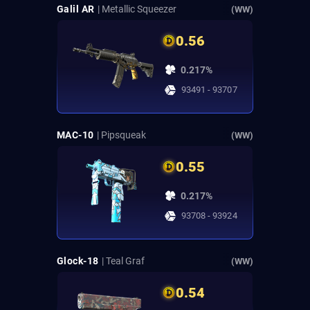
Galil AR
| Metallic Squeezer
(WW)
0.56
0.217%
93491 - 93707
MAC-10
| Pipsqueak
(WW)
0.55
0.217%
93708 - 93924
Glock-18
| Teal Graf
(WW)
0.54