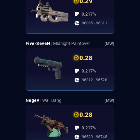
0.29
0.217%
96095 - 96311
Five-SeveN
| Midnight Paintover
(MW)
0.28
0.217%
96312 - 96528
Negev
| Wall Bang
(MW)
0.28
0.217%
96529 - 96745