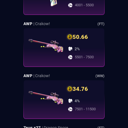
4001 - 5500
AWP
| Crakow!
(FT)
50.66
2%
5501 - 7500
AWP
| Crakow!
(WW)
34.76
4%
7501 - 11500
Zeus x27
| Dragon Snore
(FT)