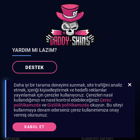
YARDIM MI LAZIM?
DESTEK
Daha iyi bir tarama deneyimi sunmak, site trafiğini analiz
En sevdiğiniz skinleri en iyi fiyatlarla alabilirsiniz.
etmek, içeriği kişiselleştirmek ve hedefli reklamlar
yayınlamak için çerezler kullanıyoruz. Çerezleri nasıl
MIXABIT LTD, ΗΕ 470887, Elettherias, 19 Lakatamia, 2312, Nicosia,
kullandığımızı ve nasıl kontrol edebileceğinizi
Çerez
Cyprus
politikamızda
ve
Gizlilik politikamızda
okuyun. Bu siteyi
kullanmaya devam ederseniz çerez kullanımımıza onay
vermiş olursunuz.
PLATFORM
ŞIRKET
KABUL ET
Ortaklık
Kullanım şartları