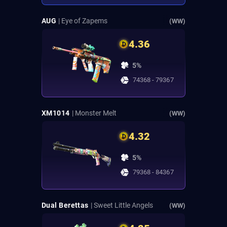
AUG
| Eye of Zapems
(WW)
4.36
5%
74368 - 79367
XM1014
| Monster Melt
(WW)
4.32
5%
79368 - 84367
Dual Berettas
| Sweet Little Angels
(WW)