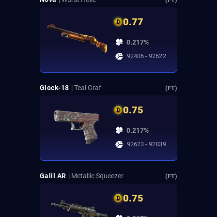
0.77
0.217%
92406 - 92622
Glock-18
| Teal Graf
(FT)
0.75
0.217%
92623 - 92839
Galil AR
| Metallic Squeezer
(FT)
0.75