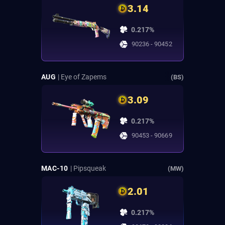
3.14
0.217%
90236 - 90452
AUG
| Eye of Zapems
(BS)
3.09
0.217%
90453 - 90669
MAC-10
| Pipsqueak
(MW)
2.01
0.217%