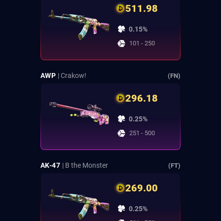
511.98
0.15%
101 - 250
AWP
| Crakow!
(FN)
296.18
0.25%
251 - 500
AK-47
| B the Monster
(FT)
269.00
0.25%