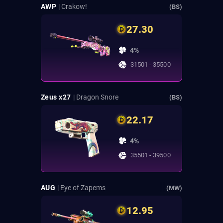
AWP
| Crakow!
(BS)
27.30
4%
31501 - 35500
Zeus x27
| Dragon Snore
(BS)
22.17
4%
35501 - 39500
AUG
| Eye of Zapems
(MW)
12.95