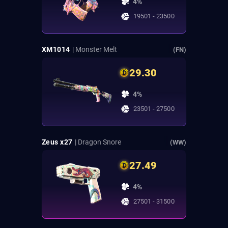
4%
19501 - 23500
XM1014
| Monster Melt
(FN)
29.30
4%
23501 - 27500
Zeus x27
| Dragon Snore
(WW)
27.49
4%
27501 - 31500