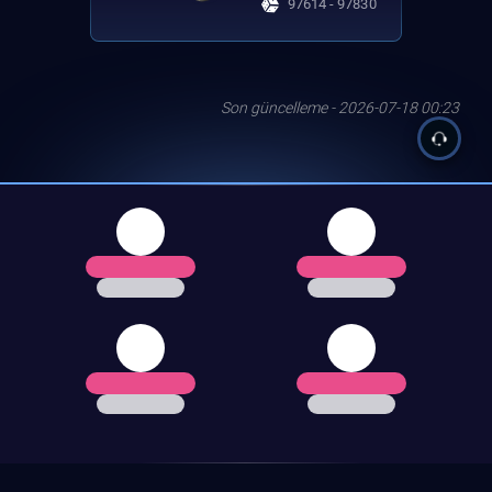
97614 - 97830
Son güncelleme - 2026-07-18 00:23