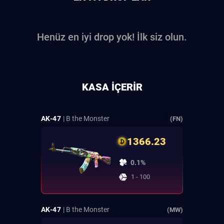
Henüz en iyi drop yok! İlk siz olun.
KASA IÇERIR
AK-47
| B the Monster
(FN)
1366.23
0.1%
1 - 100
AK-47
| B the Monster
(MW)