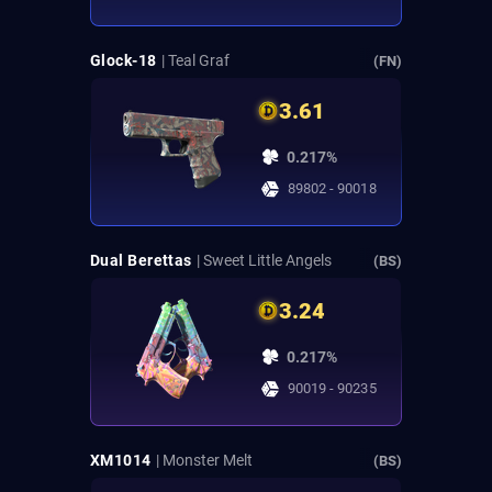
Glock-18
| Teal Graf
(FN)
3.61
0.217%
89802 - 90018
Dual Berettas
| Sweet Little Angels
(BS)
3.24
0.217%
90019 - 90235
XM1014
| Monster Melt
(BS)