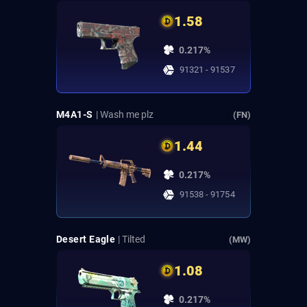
1.58
0.217%
91321 - 91537
M4A1-S
| Wash me plz
(FN)
1.44
0.217%
91538 - 91754
Desert Eagle
| Tilted
(MW)
1.08
0.217%