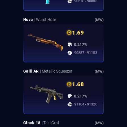
90670 - 90886
Nova
| Wurst Hölle
(MW)
1.69
0.217%
90887 - 91103
Galil AR
| Metallic Squeezer
(MW)
1.68
0.217%
91104 - 91320
Glock-18
| Teal Graf
(MW)