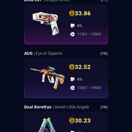
33.86
4%
11501 - 15500
AUG
| Eye of Zapems
(FN)
32.52
4%
15501 - 19500
Dual Berettas
| Sweet Little Angels
(FN)
30.23