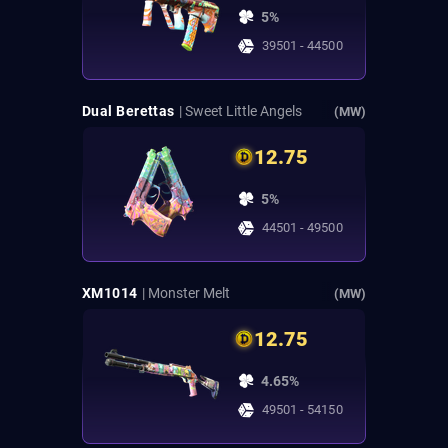
5%
39501 - 44500
Dual Berettas
| Sweet Little Angels
(MW)
12.75
5%
44501 - 49500
XM1014
| Monster Melt
(MW)
12.75
4.65%
49501 - 54150