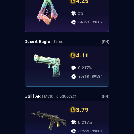
4.25
5%
84368 - 89367
Desert Eagle
| Tilted
(FN)
4.11
0.217%
89368 - 89584
Galil AR
| Metallic Squeezer
(FN)
3.79
0.217%
89585 - 89801