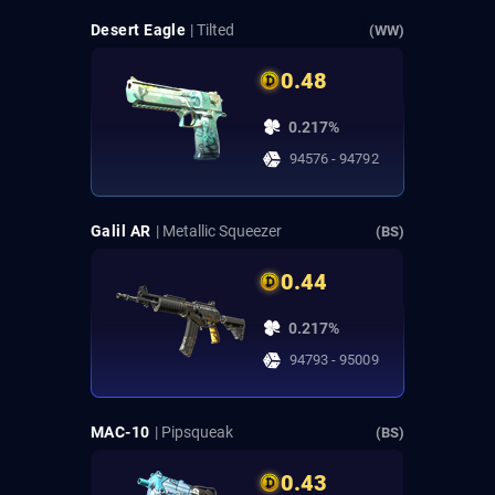
Desert Eagle
| Tilted
(WW)
0.48
0.217%
94576 - 94792
Galil AR
| Metallic Squeezer
(BS)
0.44
0.217%
94793 - 95009
MAC-10
| Pipsqueak
(BS)
0.43