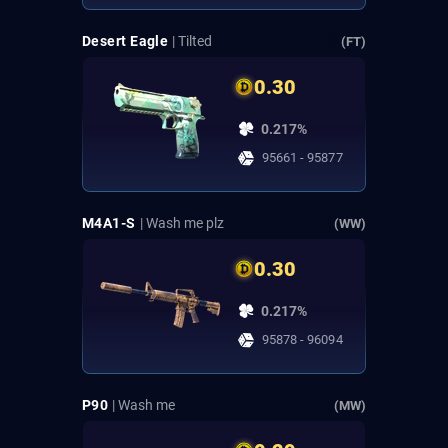
Desert Eagle
| Tilted
(FT)
0.30
0.217%
95661 - 95877
M4A1-S
| Wash me plz
(WW)
0.30
0.217%
95878 - 96094
P90
| Wash me
(MW)