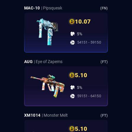
MAC-10
| Pipsqueak
(FN)
10.07
5%
54151 - 59150
AUG
| Eye of Zapems
(FT)
5.10
5%
59151 - 64150
XM1014
| Monster Melt
(FT)
5.10