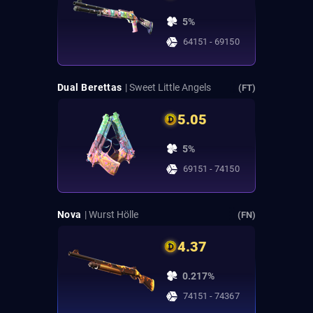
5%
64151 - 69150
Dual Berettas
| Sweet Little Angels
(FT)
5.05
5%
69151 - 74150
Nova
| Wurst Hölle
(FN)
4.37
0.217%
74151 - 74367