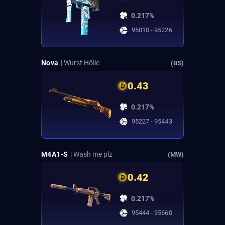
0.217%
95010 - 95226
Nova
| Wurst Hölle
(BS)
0.43
0.217%
95227 - 95443
M4A1-S
| Wash me plz
(MW)
0.42
0.217%
95444 - 95660