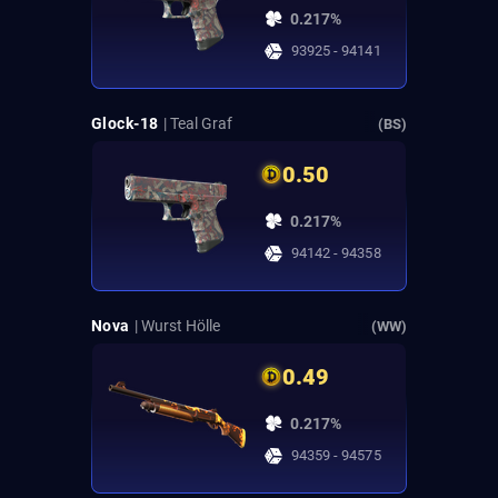
0.217%
93925 - 94141
Glock-18
| Teal Graf
(BS)
0.50
0.217%
94142 - 94358
Nova
| Wurst Hölle
(WW)
0.49
0.217%
94359 - 94575