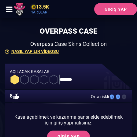
13.5K
GIRIŞ YAP
YARIŞLAR
OVERPASS CASE
Overpass Case Skins Collection
NASIL YAPILIR VIDEOSU
AÇILACAK KASALAR:
8
Orta riskli
Kasa açabilmek ve kazanma şansı elde edebilmek
için giriş yapmalısınız.
GIRIŞ YAP