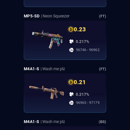
MP5-SD
| Neon Squeezer
(FT)
0.23
0.217%
96746 - 96962
M4A1-S
| Wash me plz
(FT)
0.21
0.217%
96963 - 97179
M4A1-S
| Wash me plz
(BS)