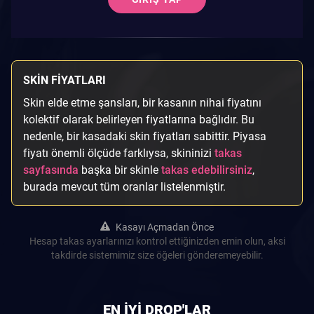
SKIN FIYATLARI
Skin elde etme şansları, bir kasanın nihai fiyatını
kolektif olarak belirleyen fiyatlarına bağlıdır. Bu
nedenle, bir kasadaki skin fiyatları sabittir. Piyasa
fiyatı önemli ölçüde farklıysa, skininizi
takas
sayfasında
başka bir skinle
takas edebilirsiniz
,
burada mevcut tüm oranlar listelenmiştir.
Kasayı Açmadan Önce
Hesap takas ayarlarınızı kontrol ettiğinizden emin olun, aksi
takdirde sistemimiz size öğeleri gönderemeyebilir.
EN IYI DROP'LAR