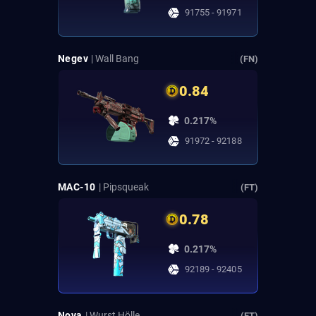
91755 - 91971
Negev
| Wall Bang
(FN)
0.84
0.217%
91972 - 92188
MAC-10
| Pipsqueak
(FT)
0.78
0.217%
92189 - 92405
Nova
| Wurst Hölle
(FT)