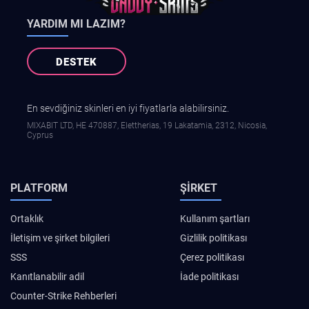
YARDIM MI LAZIM?
DESTEK
En sevdiğiniz skinleri en iyi fiyatlarla alabilirsiniz.
MIXABIT LTD, ΗΕ 470887, Elettherias, 19 Lakatamia, 2312, Nicosia,
Cyprus
PLATFORM
ŞIRKET
Ortaklık
Kullanım şartları
İletişim ve şirket bilgileri
Gizlilik politikası
SSS
Çerez politikası
Kanıtlanabilir adil
İade politikası
Counter-Strike Rehberleri