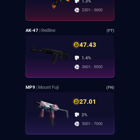
1.3%
2301 - 3600
AK-47
| Redline
(FT)
47.43
1.4%
3601 - 5000
MP9
| Mount Fuji
(FN)
27.01
2%
5001 - 7000