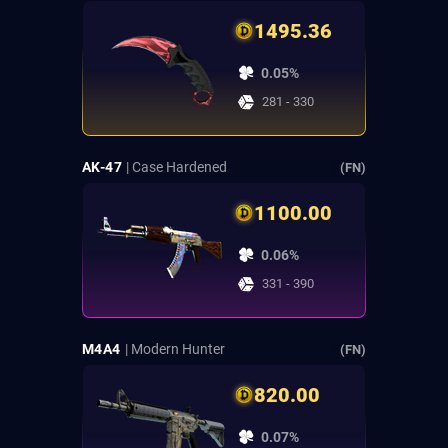
1495.36
0.05%
281 - 330
AK-47
| Case Hardened
(FN)
1100.00
0.06%
331 - 390
M4A4
| Modern Hunter
(FN)
820.00
0.07%