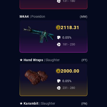
131 - 180
M4A4
| Poseidon
(MW)
2118.31
0.05%
181 - 230
★ Hand Wraps
| Slaughter
(FT)
2000.00
0.05%
231 - 280
★ Karambit
| Slaughter
(FN)