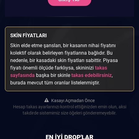
SKIN FIYATLARI
Skin elde etme şansları, bir kasanın nihai fiyatını
kolektif olarak belirleyen fiyatlarına bağlıdır. Bu
nedenle, bir kasadaki skin fiyatları sabittir. Piyasa
fiyatı önemli ölçüde farklıysa, skininizi
takas
sayfasında
başka bir skinle
takas edebilirsiniz
,
burada mevcut tüm oranlar listelenmiştir.
Kasayı Açmadan Önce
Hesap takas ayarlarınızı kontrol ettiğinizden emin olun, aksi
takdirde sistemimiz size öğeleri gönderemeyebilir.
EN IYI DROP'LAR