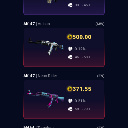
391 - 460
AK-47
| Vulcan
(MW)
500.00
0.12%
461 - 580
AK-47
| Neon Rider
(FN)
371.55
0.21%
581 - 790
M4A4
| Temukau
(FN)