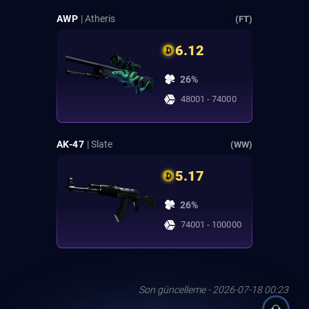
AWP
| Atheris
(FT)
6.12
26%
48001 - 74000
AK-47
| Slate
(WW)
5.17
26%
74001 - 100000
Son güncelleme - 2026-07-18 00:23