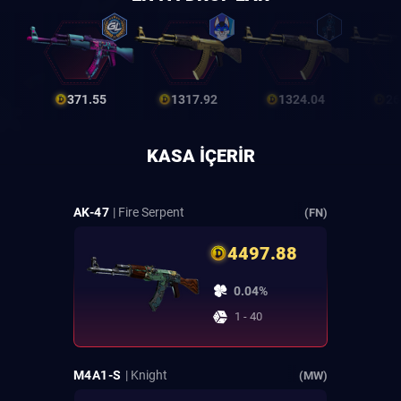
371.55
1317.92
1324.04
26
KASA IÇERIR
AK-47
| Fire Serpent
(FN)
4497.88
0.04%
1 - 40
M4A1-S
| Knight
(MW)