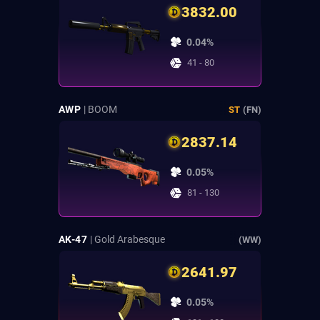
3832.00
0.04%
41 - 80
AWP
| BOOM
ST
(FN)
2837.14
0.05%
81 - 130
AK-47
| Gold Arabesque
(WW)
2641.97
0.05%