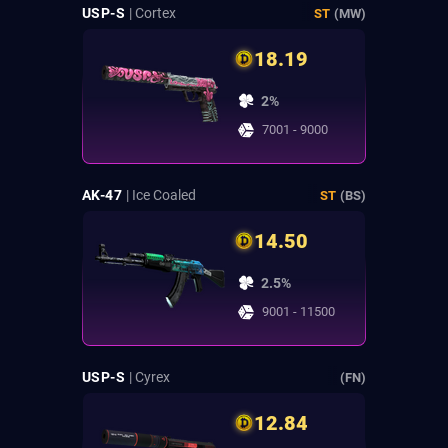
USP-S
| Cortex
ST
(MW)
18.19
2%
7001 - 9000
AK-47
| Ice Coaled
ST
(BS)
14.50
2.5%
9001 - 11500
USP-S
| Cyrex
(FN)
12.84