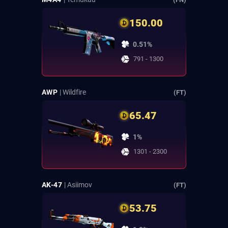
150.00
0.51%
791 - 1300
AWP
| Wildfire
(FT)
65.47
1%
1301 - 2300
AK-47
| Asiimov
(FT)
53.75