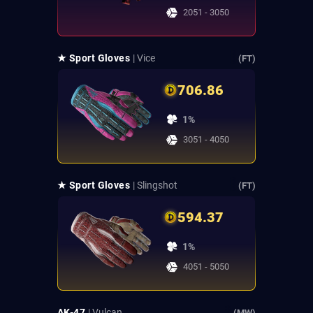
2051 - 3050
★ Sport Gloves
| Vice
(FT)
706.86
1%
3051 - 4050
★ Sport Gloves
| Slingshot
(FT)
594.37
1%
4051 - 5050
AK-47
| Vulcan
(MW)