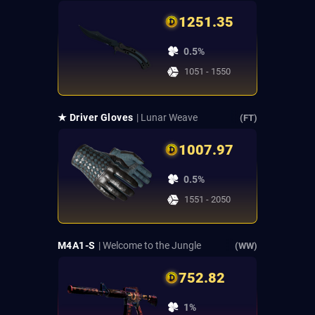
1251.35
0.5%
1051 - 1550
★ Driver Gloves
| Lunar Weave
(FT)
1007.97
0.5%
1551 - 2050
M4A1-S
| Welcome to the Jungle
(WW)
752.82
1%