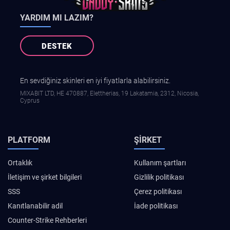
YARDIM MI LAZIM?
DESTEK
En sevdiğiniz skinleri en iyi fiyatlarla alabilirsiniz.
MIXABIT LTD, ΗΕ 470887, Elettherias, 19 Lakatamia, 2312, Nicosia,
Cyprus
PLATFORM
ŞIRKET
Ortaklık
Kullanım şartları
İletişim ve şirket bilgileri
Gizlilik politikası
SSS
Çerez politikası
Kanıtlanabilir adil
İade politikası
Counter-Strike Rehberleri