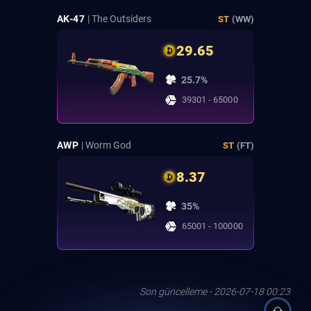
AK-47
| The Outsiders
ST
(WW)
29.65
25.7%
39301 - 65000
AWP
| Worm God
ST
(FT)
8.37
35%
65001 - 100000
Son güncelleme - 2026-07-18 00:23