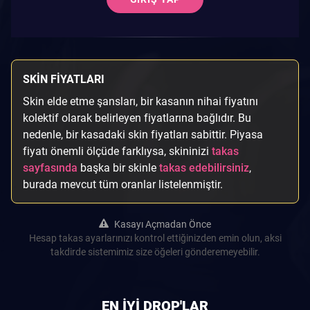
SKIN FIYATLARI
Skin elde etme şansları, bir kasanın nihai fiyatını
kolektif olarak belirleyen fiyatlarına bağlıdır. Bu
nedenle, bir kasadaki skin fiyatları sabittir. Piyasa
fiyatı önemli ölçüde farklıysa, skininizi
takas
sayfasında
başka bir skinle
takas edebilirsiniz
,
burada mevcut tüm oranlar listelenmiştir.
Kasayı Açmadan Önce
Hesap takas ayarlarınızı kontrol ettiğinizden emin olun, aksi
takdirde sistemimiz size öğeleri gönderemeyebilir.
EN IYI DROP'LAR