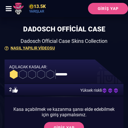
13.5K
GIRIŞ YAP
YARIŞLAR
DADOSCH OFFICIAL CASE
Dadosch Official Case Skins Collection
NASIL YAPILIR VIDEOSU
AÇILACAK KASALAR:
2
Yüksek riskli
Kasa açabilmek ve kazanma şansı elde edebilmek
için giriş yapmalısınız.
GIRIŞ YAP