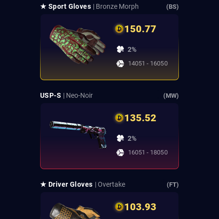
★ Sport Gloves
| Bronze Morph
(BS)
150.77
2%
14051 - 16050
USP-S
| Neo-Noir
(MW)
135.52
2%
16051 - 18050
★ Driver Gloves
| Overtake
(FT)
103.93