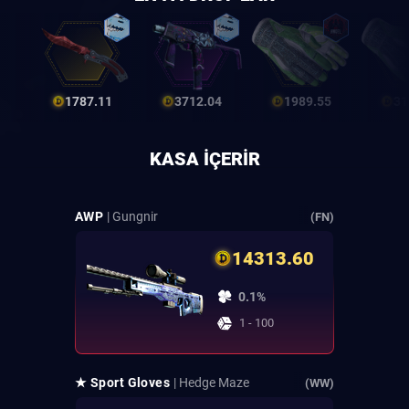
1787.11
3712.04
1989.55
31
KASA IÇERIR
AWP
| Gungnir
(FN)
14313.60
0.1%
1 - 100
★ Sport Gloves
| Hedge Maze
(WW)