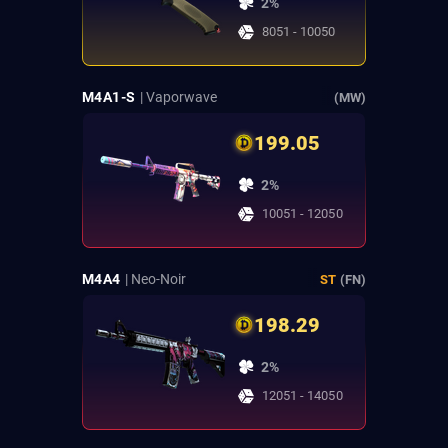
2%
8051 - 10050
M4A1-S
| Vaporwave
(MW)
199.05
2%
10051 - 12050
M4A4
| Neo-Noir
ST
(FN)
198.29
2%
12051 - 14050