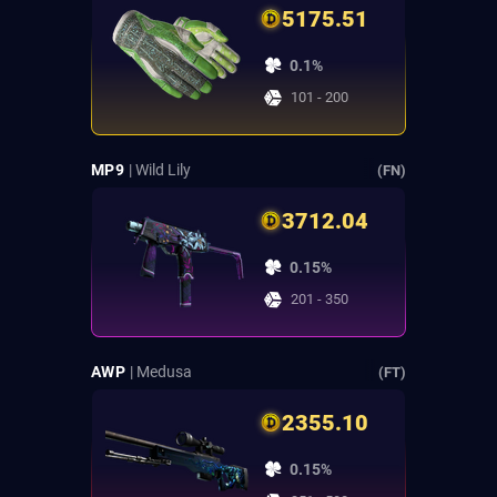
5175.51
0.1%
101 - 200
MP9
| Wild Lily
(FN)
3712.04
0.15%
201 - 350
AWP
| Medusa
(FT)
2355.10
0.15%