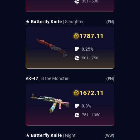
351 - 500
★ Butterfly Knife
| Slaughter
(FN)
1787.11
0.25%
501 - 750
AK-47
| B the Monster
(FN)
1672.11
0.3%
751 - 1050
★ Butterfly Knife
| Night
(WW)