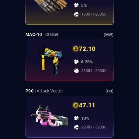
5%
18051 - 23050
MAC-10
| Stalker
(MW)
72.10
6.25%
23051 - 29300
P90
| Attack Vector
(FN)
47.11
10%
29301 - 39300