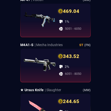
469.04
1%
5051 - 6050
M4A1-S
| Mecha Industries
ST
(FN)
343.52
2%
6051 - 8050
★ Ursus Knife
| Slaughter
(MW)
244.65