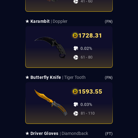
41 - 60
★ Karambit
| Doppler
(FN)
1728.31
0.02%
61 - 80
★ Butterfly Knife
| Tiger Tooth
(FN)
1593.55
0.03%
81 - 110
★ Driver Gloves
| Diamondback
(FT)