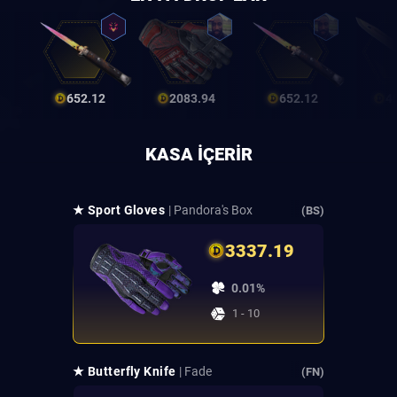
652.12
2083.94
652.12
4
KASA IÇERIR
★ Sport Gloves
| Pandora's Box
(BS)
3337.19
0.01%
1 - 10
★ Butterfly Knife
| Fade
(FN)