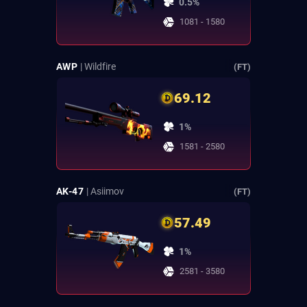
0.5%
1081 - 1580
AWP
| Wildfire
(FT)
69.12
1%
1581 - 2580
AK-47
| Asiimov
(FT)
57.49
1%
2581 - 3580