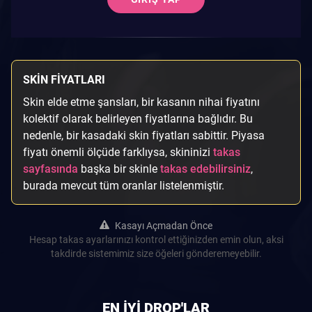
SKIN FIYATLARI
Skin elde etme şansları, bir kasanın nihai fiyatını
kolektif olarak belirleyen fiyatlarına bağlıdır. Bu
nedenle, bir kasadaki skin fiyatları sabittir. Piyasa
fiyatı önemli ölçüde farklıysa, skininizi
takas
sayfasında
başka bir skinle
takas edebilirsiniz
,
burada mevcut tüm oranlar listelenmiştir.
Kasayı Açmadan Önce
Hesap takas ayarlarınızı kontrol ettiğinizden emin olun, aksi
takdirde sistemimiz size öğeleri gönderemeyebilir.
EN IYI DROP'LAR