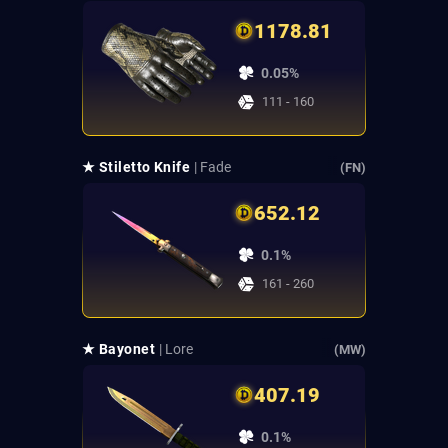
1178.81
0.05%
111 - 160
★ Stiletto Knife
| Fade
(FN)
652.12
0.1%
161 - 260
★ Bayonet
| Lore
(MW)
407.19
0.1%