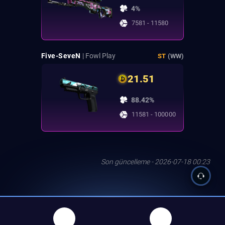
4%
7581 - 11580
Five-SeveN
| Fowl Play
ST
(WW)
21.51
88.42%
11581 - 100000
Son güncelleme - 2026-07-18 00:23