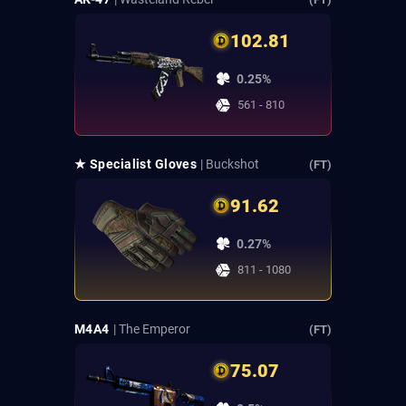
102.81
0.25%
561 - 810
★ Specialist Gloves
| Buckshot
(FT)
91.62
0.27%
811 - 1080
M4A4
| The Emperor
(FT)
75.07