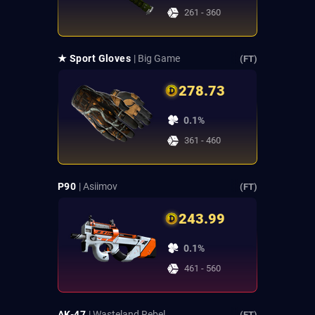
261 - 360
★ Sport Gloves
| Big Game
(FT)
278.73
0.1%
361 - 460
P90
| Asiimov
(FT)
243.99
0.1%
461 - 560
AK-47
| Wasteland Rebel
(FT)