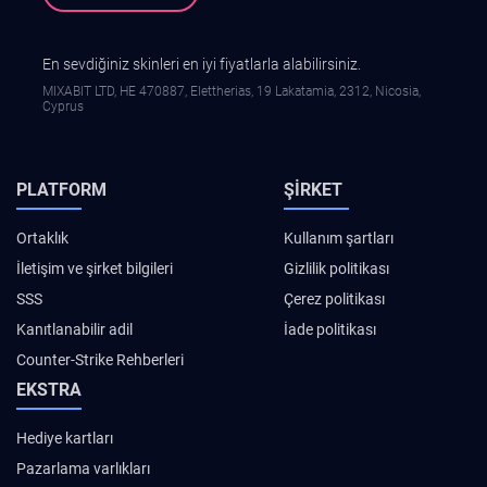
En sevdiğiniz skinleri en iyi fiyatlarla alabilirsiniz.
MIXABIT LTD, ΗΕ 470887, Elettherias, 19 Lakatamia, 2312, Nicosia,
Cyprus
PLATFORM
ŞIRKET
Ortaklık
Kullanım şartları
İletişim ve şirket bilgileri
Gizlilik politikası
SSS
Çerez politikası
Kanıtlanabilir adil
İade politikası
Counter-Strike Rehberleri
EKSTRA
Hediye kartları
Pazarlama varlıkları