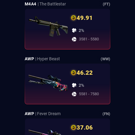
M4A4
| The Battlestar
(FT)
49.91
2%
3581 - 5580
AWP
| Hyper Beast
(WW)
46.22
2%
5581 - 7580
AWP
| Fever Dream
(FN)
37.06