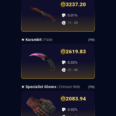
3237.20
0.01%
11 - 20
★ Karambit
| Fade
(FN)
2619.83
0.02%
21 - 40
★ Specialist Gloves
| Crimson Web
(FN)
2083.94
0.02%