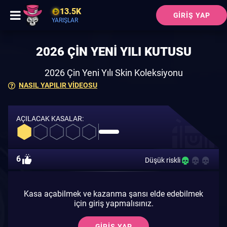
13.5K
GIRIŞ YAP
YARIŞLAR
2026 ÇIN YENI YILI KUTUSU
2026 Çin Yeni Yılı Skin Koleksiyonu
NASIL YAPILIR VIDEOSU
AÇILACAK KASALAR:
6
Düşük riskli
Kasa açabilmek ve kazanma şansı elde edebilmek
için giriş yapmalısınız.
GIRIŞ YAP