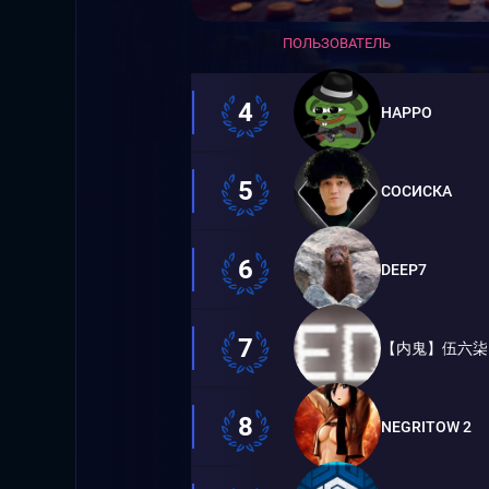
ПОЛЬЗОВАТЕЛЬ
4
HAPPO
5
СОСИСКА
6
DEEP7
7
【内鬼】伍六柒
8
NEGRITOW 2