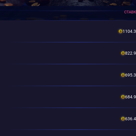
СТАВ
1104.
822.
695.
684.
636.