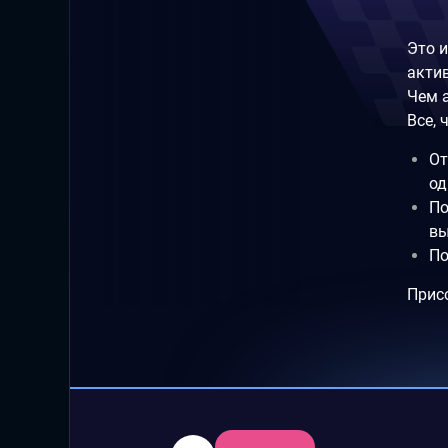
Это 
актив
Чем 
Все, 
От
од
По
вы
По
Прис