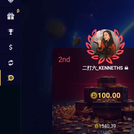
2nd
二打六_KENNETHS ☠
100.00
1540.39
СТАВКА