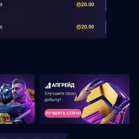
20.00
89
20.00
66
АПГРЕЙД
Улучшите свою
добычу!
УЛУЧШИТЬ СЕЙЧАС