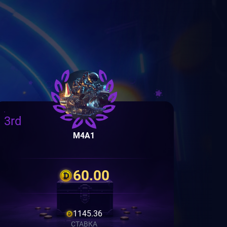
3rd
M4A1
60.00
1145.36
СТАВКА