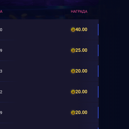
КА
НАГРАДА
40.00
30
25.00
99
20.00
33
20.00
92
20.00
49