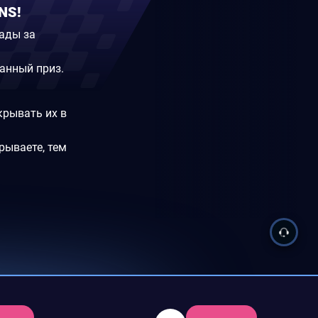
NS!
рады за
анный приз.
крывать их в
рываете, тем