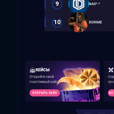
9
NAS^-^
10
DORIME
КЕЙСЫ
Откройте свой
Сор
счастливый кейс!
луч
ОТКРЫТЬ КЕЙС
ВС