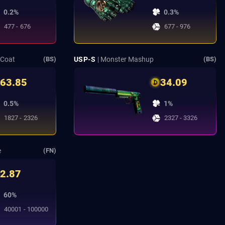
0.2%
0.3%
477 - 676
677 - 976
 Coat
USP-S
| Monster Mashup
(BS)
(BS)
63.85
34.09
0.5%
1%
1827 - 2326
2327 - 3326
e
(FN)
2.87
60%
40001 - 100000