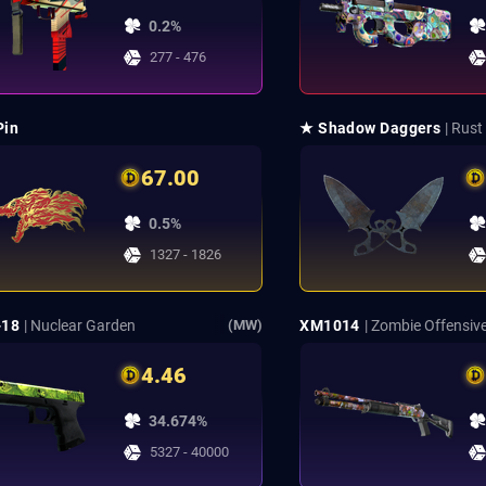
0.2%
277 - 476
Pin
★ Shadow Daggers
| Rust
67.00
0.5%
1327 - 1826
-18
| Nuclear Garden
XM1014
| Zombie Offensiv
(MW)
4.46
34.674%
5327 - 40000