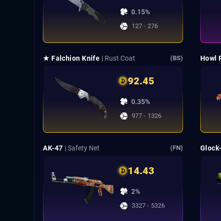
0.15%
127 - 276
★ Falchion Knife
| Rust Coat
Howl 
(BS)
92.45
0.35%
977 - 1326
AK-47
| Safety Net
Glock
(FN)
14.43
2%
3327 - 5326