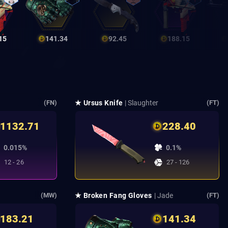
15
141.34
92.45
188.15
★ Ursus Knife
| Slaughter
(FN)
(FT)
1132.71
228.40
0.015%
0.1%
12 - 26
27 - 126
★ Broken Fang Gloves
| Jade
(MW)
(FT)
183.21
141.34