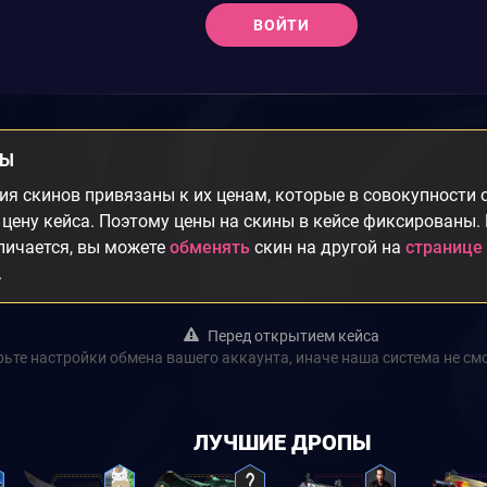
ВОЙТИ
НЫ
я скинов привязаны к их ценам, которые в совокупности
цену кейса. Поэтому цены на скины в кейсе фиксированы.
личается, вы можете
обменять
скин на другой на
странице
.
Перед открытием кейса
ьте настройки обмена вашего аккаунта, иначе наша система не см
ЛУЧШИЕ ДРОПЫ