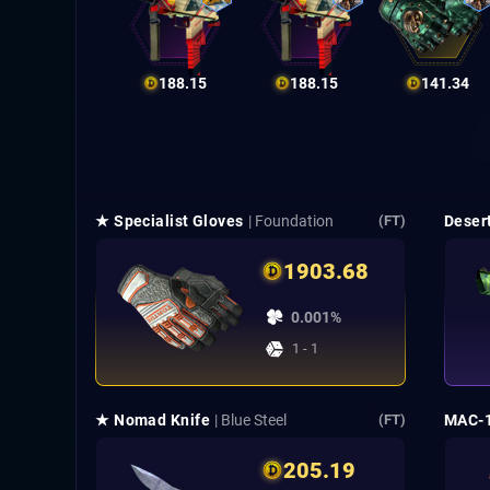
188.15
188.15
141.34
★ Specialist Gloves
| Foundation
Deser
(FT)
1903.68
0.001%
1 - 1
★ Nomad Knife
| Blue Steel
MAC-
(FT)
205.19