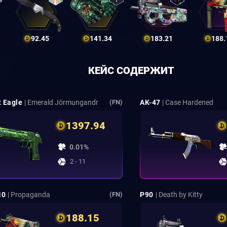
92.45
141.34
183.21
188.
КЕЙС СОДЕРЖИТ
t Eagle
| Emerald Jörmungandr
AK-47
| Case Hardened
(FN)
1397.94
0.01%
2 - 11
10
| Propaganda
P90
| Death by Kitty
(FN)
188.15