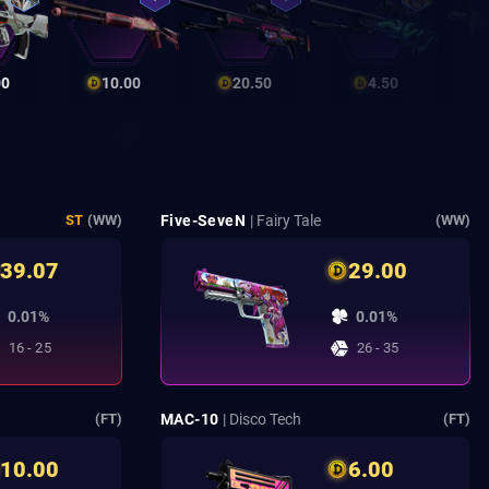
00
10.00
20.50
4.50
Five-SeveN
| Fairy Tale
ST
(WW)
(WW)
39.07
29.00
0.01%
0.01%
16 - 25
26 - 35
MAC-10
| Disco Tech
(FT)
(FT)
10.00
6.00