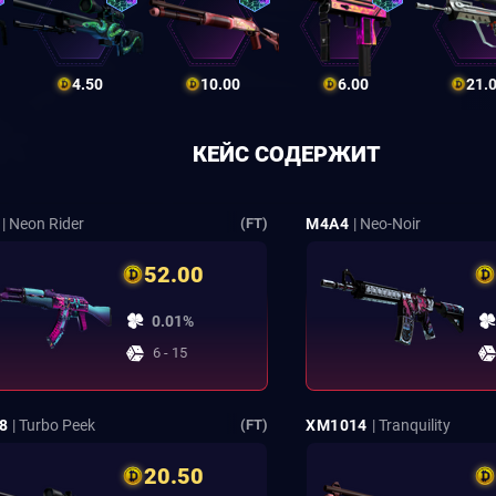
4.50
10.00
6.00
21.
КЕЙС СОДЕРЖИТ
| Neon Rider
M4A4
| Neo-Noir
(FT)
52.00
0.01%
6 - 15
8
| Turbo Peek
XM1014
| Tranquility
(FT)
20.50