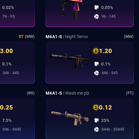
0.02%
0.05%
76 - 95
96 - 145
M4A1-S
| Night Terror
ST
(MW)
(MW)
3.00
1.20
0.1%
0.1%
346 - 445
446 - 545
M4A1-S
| Wash me plz
(BS)
(FT)
0.25
0.12
7.5%
25%
946 - 8445
8446 - 33445