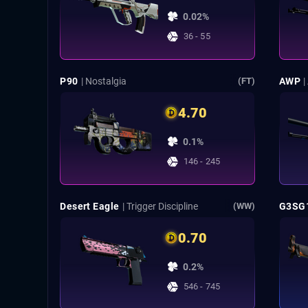
0.02%
36 - 55
P90
| Nostalgia
AWP
|
(FT)
4.70
0.1%
146 - 245
Desert Eagle
| Trigger Discipline
G3SG
(WW)
0.70
0.2%
546 - 745