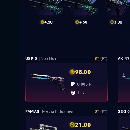
4.50
4.50
3.00
USP-S
| Neo-Noir
AK-47
ST
(FT)
98.00
0.005%
1 - 5
FAMAS
| Mecha Industries
SSG 0
ST
(FT)
21.00