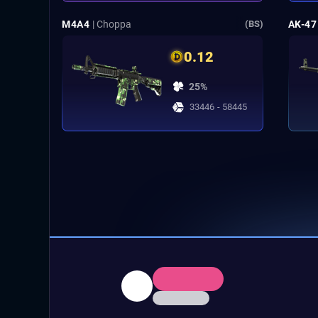
M4A4
| Choppa
AK-47
(BS)
0.12
25%
33446 - 58445