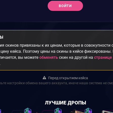
ВОЙТИ
НЫ
я скинов привязаны к их ценам, которые в совокупности
цену кейса. Поэтому цены на скины в кейсе фиксированы.
личается, вы можете
обменять
скин на другой на
странице
.
Перед открытием кейса
ьте настройки обмена вашего аккаунта, иначе наша система не см
ЛУЧШИЕ ДРОПЫ