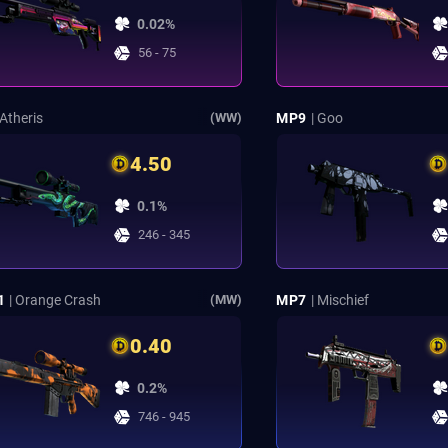
0.02%
56 - 75
 Atheris
MP9
| Goo
(WW)
4.50
0.1%
246 - 345
1
| Orange Crash
MP7
| Mischief
(MW)
0.40
0.2%
746 - 945