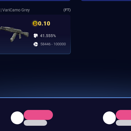
| VariCamo Grey
(FT)
0.10
41.555%
58446 - 100000