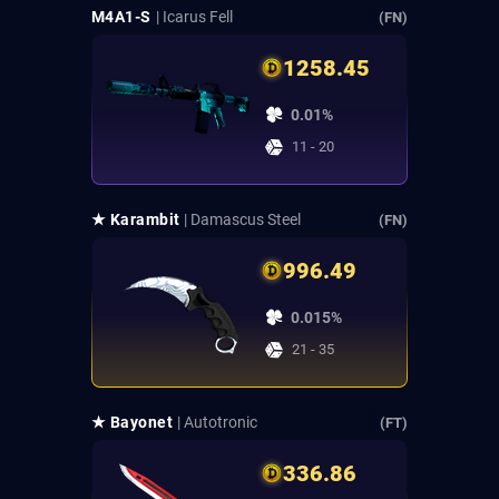
M4A1-S
| Icarus Fell
(FN)
1258.45
0.01%
11 - 20
★ Karambit
| Damascus Steel
(FN)
996.49
0.015%
21 - 35
★ Bayonet
| Autotronic
(FT)
336.86