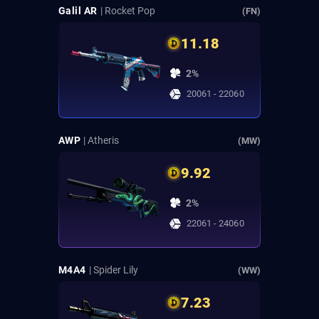
Galil AR
| Rocket Pop
(FN)
11.18
2%
20061 - 22060
AWP
| Atheris
(MW)
9.92
2%
22061 - 24060
M4A4
| Spider Lily
(WW)
7.23