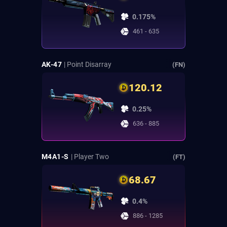
0.175%
461 - 635
AK-47
| Point Disarray
(FN)
120.12
0.25%
636 - 885
M4A1-S
| Player Two
(FT)
68.67
0.4%
886 - 1285