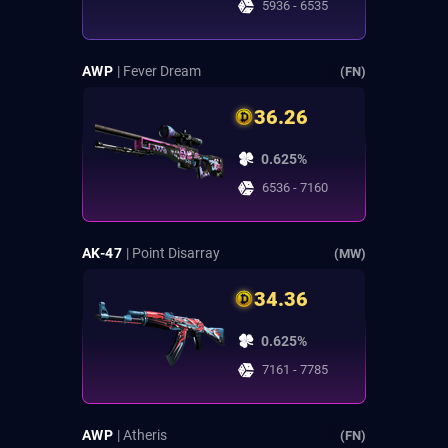
5936 - 6535
AWP
| Fever Dream
(FN)
36.26
0.625%
6536 - 7160
AK-47
| Point Disarray
(MW)
34.36
0.625%
7161 - 7785
AWP
| Atheris
(FN)