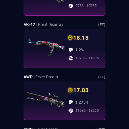
9786 - 10785
AK-47
| Point Disarray
(FT)
18.13
1.2%
10786 - 11985
AWP
| Fever Dream
(FT)
17.03
1.275%
11986 - 13260