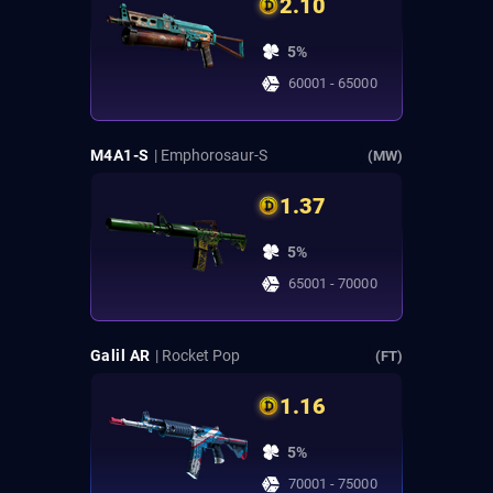
2.10
5%
60001 - 65000
M4A1-S
| Emphorosaur-S
(MW)
1.37
5%
65001 - 70000
Galil AR
| Rocket Pop
(FT)
1.16
5%
70001 - 75000