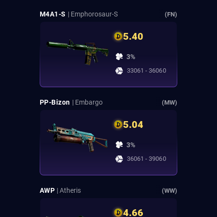
M4A1-S
| Emphorosaur-S
(FN)
5.40
3%
33061 - 36060
PP-Bizon
| Embargo
(MW)
5.04
3%
36061 - 39060
AWP
| Atheris
(WW)
4.66