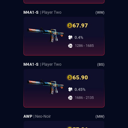
M4A1-S
| Player Two
(WW)
67.97
0.4%
1286 - 1685
M4A1-S
| Player Two
(BS)
65.90
0.45%
1686 - 2135
AWP
| Neo-Noir
(MW)