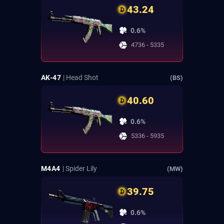
43.24
0.6%
4736 - 5335
AK-47
| Head Shot
(BS)
40.60
0.6%
5336 - 5935
M4A4
| Spider Lily
(MW)
39.75
0.6%