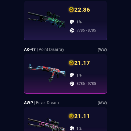
22.86
1%
7786 - 8785
AK-47
| Point Disarray
(WW)
21.17
1%
8786 - 9785
AWP
| Fever Dream
(MW)
21.11
1%