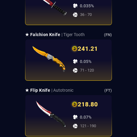
0.035%
36 - 70
★ Falchion Knife
| Tiger Tooth
(FN)
241.21
0.05%
71 - 120
★ Flip Knife
| Autotronic
(FT)
218.80
0.07%
121 - 190