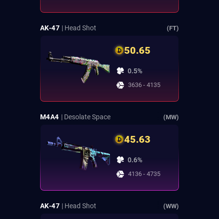
AK-47
| Head Shot
(FT)
50.65
0.5%
3636 - 4135
M4A4
| Desolate Space
(MW)
45.63
0.6%
4136 - 4735
AK-47
| Head Shot
(WW)