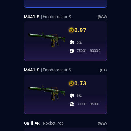
M4A1-S
| Emphorosaur-S
(WW)
0.97
5%
75001 - 80000
M4A1-S
| Emphorosaur-S
(FT)
0.73
5%
80001 - 85000
Galil AR
| Rocket Pop
(WW)