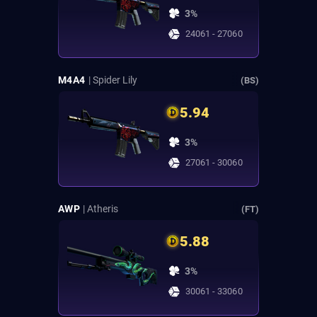
3%
24061 - 27060
M4A4
| Spider Lily
(BS)
5.94
3%
27061 - 30060
AWP
| Atheris
(FT)
5.88
3%
30061 - 33060