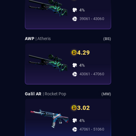
4%
39061 - 43060
AWP
| Atheris
(BS)
4.29
4%
43061 - 47060
Galil AR
| Rocket Pop
(MW)
3.02
4%
47061 - 51060