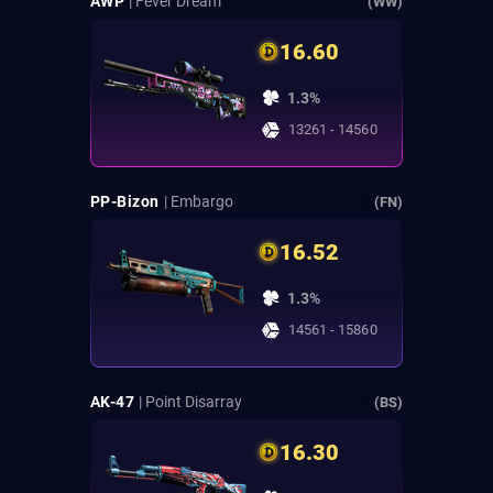
AWP
| Fever Dream
(WW)
16.60
1.3%
13261 - 14560
PP-Bizon
| Embargo
(FN)
16.52
1.3%
14561 - 15860
AK-47
| Point Disarray
(BS)
16.30