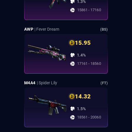
1.3%
15861 - 17160
AWP
| Fever Dream
(BS)
15.95
1.4%
17161 - 18560
M4A4
| Spider Lily
(FT)
14.32
1.5%
18561 - 20060