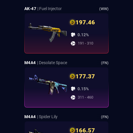
AK-47
| Fuel Injector
(WW)
197.46
0.12%
191 - 310
M4A4
| Desolate Space
(FN)
177.37
0.15%
311 - 460
M4A4
| Spider Lily
(FN)
166.57