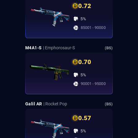
0.72
5%
85001 - 90000
M4A1-S
| Emphorosaur-S
(BS)
0.70
5%
90001 - 95000
Galil AR
| Rocket Pop
(BS)
0.57
5%