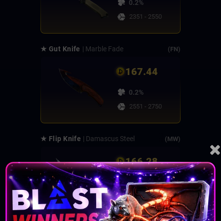
0.2%
2351 - 2550
★ Gut Knife
| Marble Fade
(FN)
167.44
0.2%
2551 - 2750
★ Flip Knife
| Damascus Steel
(MW)
166.28
0.25%
2751 - 3000