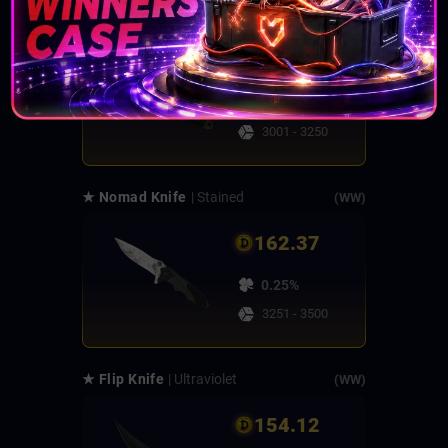
★ Skeleton Knife
| Forest DDPAT
(FT)
162.45
0.25%
3001 - 3250
★ Nomad Knife
| Stained
(WW)
162.37
0.25%
3251 - 3500
★ Flip Knife
| Ultraviolet
(WW)
154.12