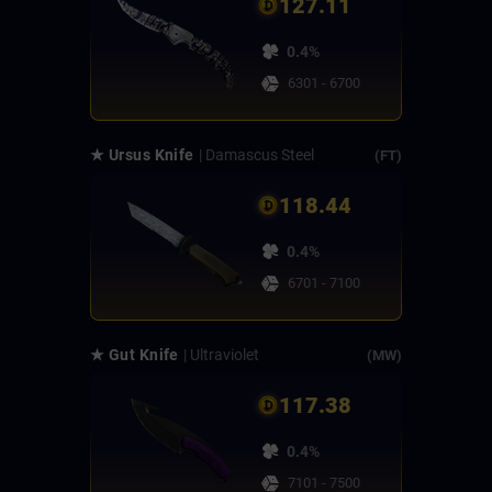
127.11
0.4%
6301 - 6700
★ Ursus Knife
| Damascus Steel
(FT)
118.44
0.4%
6701 - 7100
★ Gut Knife
| Ultraviolet
(MW)
117.38
0.4%
7101 - 7500