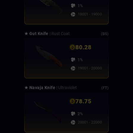
1%
18001 - 19000
★ Gut Knife
| Rust Coat
(BS)
80.28
1%
19001 - 20000
★ Navaja Knife
| Ultraviolet
(FT)
78.75
2%
20001 - 22000