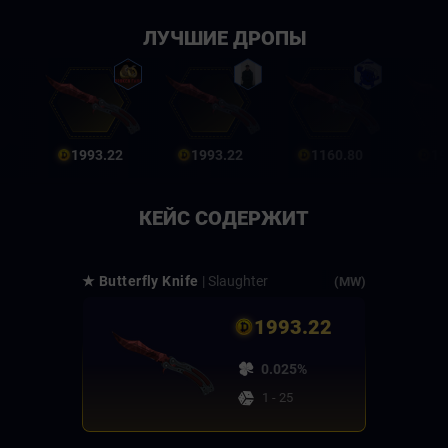
ЛУЧШИЕ ДРОПЫ
1993.22
1993.22
1160.80
19
КЕЙС СОДЕРЖИТ
★ Butterfly Knife
| Slaughter
(MW)
1993.22
0.025%
1 - 25