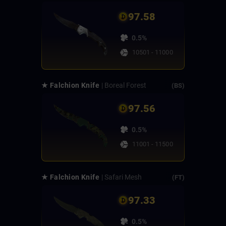
97.58
0.5%
10501 - 11000
★ Falchion Knife
| Boreal Forest
(BS)
97.56
0.5%
11001 - 11500
★ Falchion Knife
| Safari Mesh
(FT)
97.33
0.5%