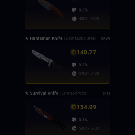
0.3%
4801 - 5100
★ Huntsman Knife
| Damascus Steel
(MW)
140.77
0.3%
5101 - 5400
★ Survival Knife
| Crimson Web
(FT)
134.09
0.3%
5401 - 5700