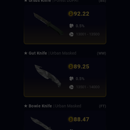
★ Ursus Knife
| Forest DDPAT
(BS)
92.22
0.5%
13001 - 13500
★ Gut Knife
| Urban Masked
(WW)
89.25
0.5%
13501 - 14000
★ Bowie Knife
| Urban Masked
(FT)
88.47