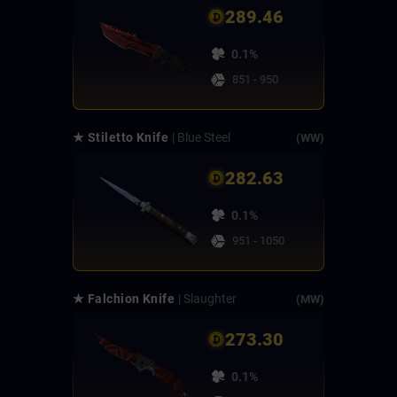
289.46
0.1%
851 - 950
★ Stiletto Knife
| Blue Steel
(WW)
282.63
0.1%
951 - 1050
★ Falchion Knife
| Slaughter
(MW)
273.30
0.1%