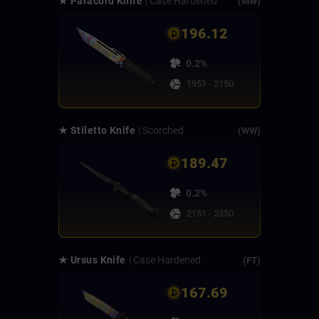
★ Paracord Knife
| Case Hardened
(MW)
196.12
0.2%
1951 - 2150
★ Stiletto Knife
| Scorched
(WW)
189.47
0.2%
2151 - 2350
★ Ursus Knife
| Case Hardened
(FT)
167.69