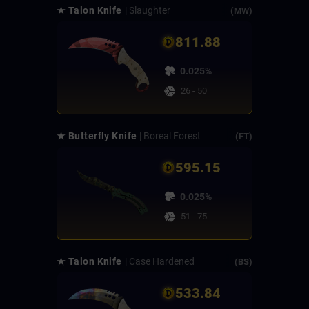
★ Talon Knife
| Slaughter
(MW)
811.88
0.025%
26 - 50
★ Butterfly Knife
| Boreal Forest
(FT)
595.15
0.025%
51 - 75
★ Talon Knife
| Case Hardened
(BS)
533.84