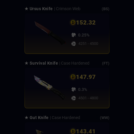
★ Ursus Knife
| Crimson Web
(BS)
152.32
0.25%
4251 - 4500
★ Survival Knife
| Case Hardened
(FT)
147.97
0.3%
4501 - 4800
★ Gut Knife
| Case Hardened
(WW)
143.41