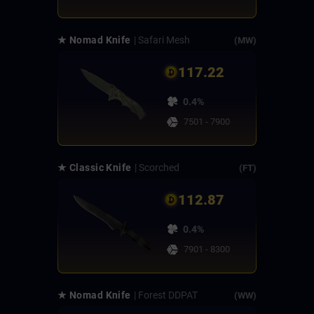
★ Nomad Knife
| Safari Mesh
(MW)
117.22
0.4%
7501 - 7900
★ Classic Knife
| Scorched
(FT)
112.87
0.4%
7901 - 8300
★ Nomad Knife
| Forest DDPAT
(WW)