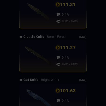
111.31
0.4%
8301 - 8700
★ Classic Knife
| Boreal Forest
(MW)
111.27
0.4%
8701 - 9100
★ Gut Knife
| Bright Water
(MW)
101.63
0.4%