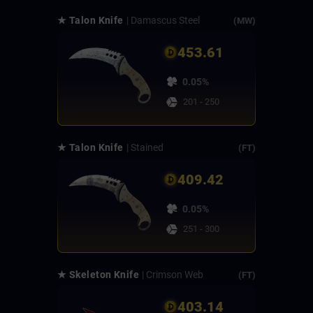
★ Talon Knife
| Damascus Steel
(MW)
453.61
0.05%
201 - 250
★ Talon Knife
| Stained
(FT)
409.42
0.05%
251 - 300
★ Skeleton Knife
| Crimson Web
(FT)
403.14