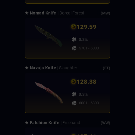
★ Nomad Knife
| Boreal Forest
(MW)
129.59
0.3%
5701 - 6000
★ Navaja Knife
| Slaughter
(FT)
128.38
0.3%
6001 - 6300
★ Falchion Knife
| Freehand
(WW)