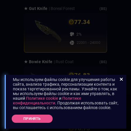
★ Gut Knife
| Boreal Forest
(BS)
77.34
2%
22001 - 24000
★ Bowie Knife
| Rust Coat
(BS)
76.83
Мы используем файлы cookie для улучшения работы
сайта, анализа трафика, персонализации контента и
2%
показа таргетированной рекламы. Узнайте о том, как
мы используем файлы cookie и как ими управлять, в
24001 - 26000
нашей
Политике cookie
и
Политике
конфиденциальности
. Продолжая использовать сайт,
вы соглашаетесь с использованием файлов cookie.
★ Navaja Knife
| Ultraviolet
(BS)
ПРИНЯТЬ
76.73