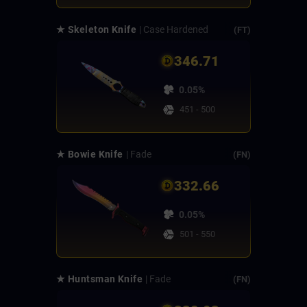
★ Skeleton Knife
| Case Hardened
(FT)
346.71
0.05%
451 - 500
★ Bowie Knife
| Fade
(FN)
332.66
0.05%
501 - 550
★ Huntsman Knife
| Fade
(FN)