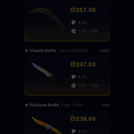
257.50
0.1%
1351 - 1450
★ Classic Knife
| Case Hardened
(MW)
247.03
0.1%
1451 - 1550
★ Falchion Knife
| Tiger Tooth
(FN)
238.69
0.1%