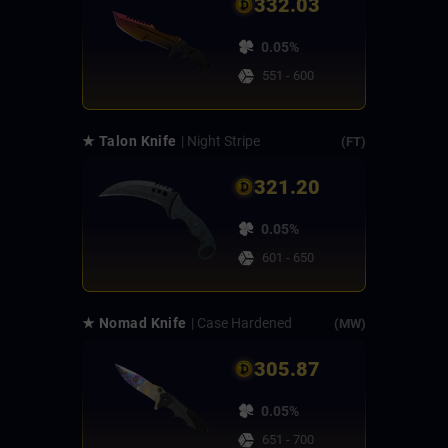
332.03
0.05%
551 - 600
★ Talon Knife
| Night Stripe
(FT)
321.20
0.05%
601 - 650
★ Nomad Knife
| Case Hardened
(MW)
305.87
0.05%
651 - 700