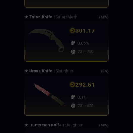
★ Talon Knife
| Safari Mesh
(MW)
301.17
0.05%
701 - 750
★ Ursus Knife
| Slaughter
(FN)
292.51
0.1%
751 - 850
★ Huntsman Knife
| Slaughter
(MW)