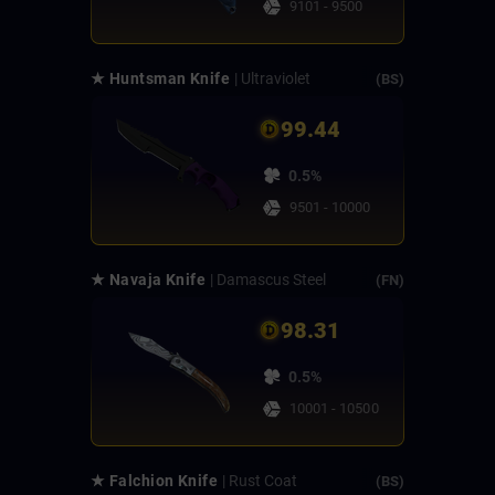
9101 - 9500
★ Huntsman Knife
| Ultraviolet
(BS)
99.44
0.5%
9501 - 10000
★ Navaja Knife
| Damascus Steel
(FN)
98.31
0.5%
10001 - 10500
★ Falchion Knife
| Rust Coat
(BS)