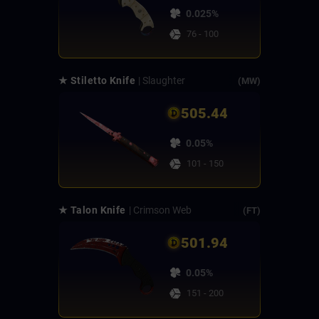
0.025%
76 - 100
★ Stiletto Knife
| Slaughter
(MW)
505.44
0.05%
101 - 150
★ Talon Knife
| Crimson Web
(FT)
501.94
0.05%
151 - 200