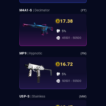
M4A1-S
| Decimator
(FT)
17.38
5%
45501 - 50500
MP9
| Hypnotic
(FN)
16.72
5%
50501 - 55500
USP-S
| Stainless
(MW)