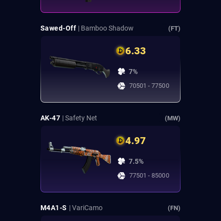
Sawed-Off
| Bamboo Shadow
(FT)
6.33
7%
70501 - 77500
AK-47
| Safety Net
(MW)
4.97
7.5%
77501 - 85000
M4A1-S
| VariCamo
(FN)