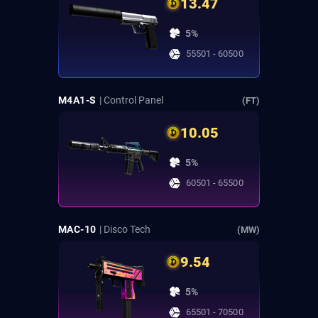
13.47
5%
55501 - 60500
M4A1-S
| Control Panel
(FT)
10.05
5%
60501 - 65500
MAC-10
| Disco Tech
(MW)
9.54
5%
65501 - 70500