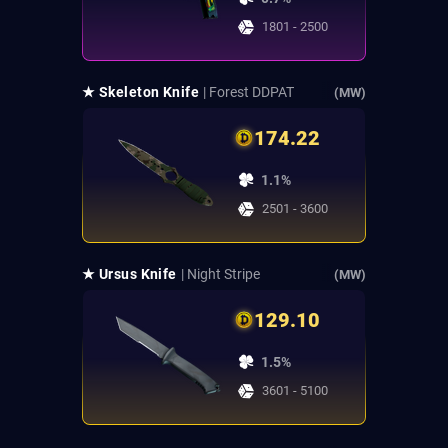
1801 - 2500
★ Skeleton Knife
| Forest DDPAT
(MW)
174.22
1.1%
2501 - 3600
★ Ursus Knife
| Night Stripe
(MW)
129.10
1.5%
3601 - 5100