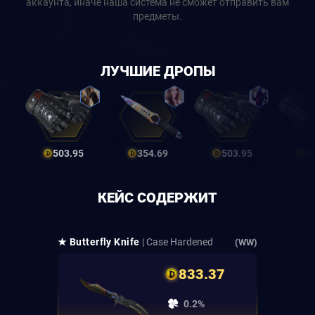
аккаунта, иначе наша система не сможет отправить вам
предметы.
ЛУЧШИЕ ДРОПЫ
503.95
354.69
503.95
5
КЕЙС СОДЕРЖИТ
★ Butterfly Knife
| Case Hardened
(WW)
833.37
0.2%