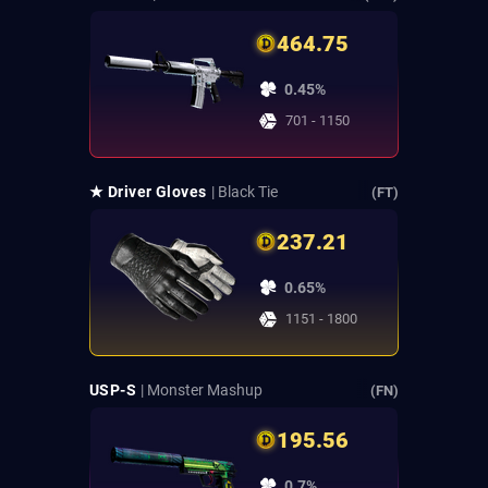
464.75
0.45%
701 - 1150
★ Driver Gloves
| Black Tie
(FT)
237.21
0.65%
1151 - 1800
USP-S
| Monster Mashup
(FN)
195.56
0.7%