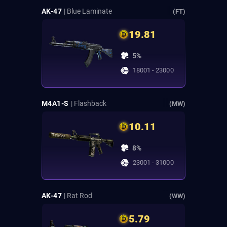
AK-47
| Blue Laminate
(FT)
19.81
5%
18001 - 23000
M4A1-S
| Flashback
(MW)
10.11
8%
23001 - 31000
AK-47
| Rat Rod
(WW)
5.79