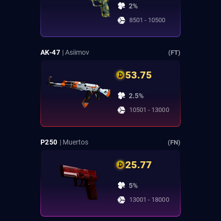
2%
8501 - 10500
AK-47
| Asiimov
(FT)
53.75
2.5%
10501 - 13000
P250
| Muertos
(FN)
25.77
5%
13001 - 18000