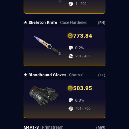
1 - 200
★ Skeleton Knife
| Case Hardened
(FN)
773.84
0.2%
201 - 400
★ Bloodhound Gloves
| Charred
(FT)
503.95
0.3%
401 - 700
M4A1-S
| Printstream
(MW)