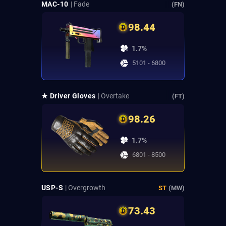
MAC-10
| Fade
(FN)
98.44
1.7%
5101 - 6800
★ Driver Gloves
| Overtake
(FT)
98.26
1.7%
6801 - 8500
USP-S
| Overgrowth
ST
(MW)
73.43