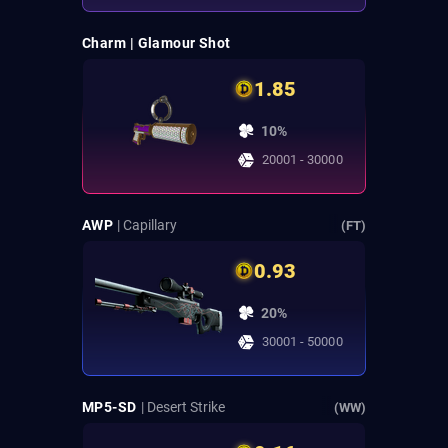
Charm | Glamour Shot
1.85
10%
20001 - 30000
AWP
| Capillary
(FT)
0.93
20%
30001 - 50000
MP5-SD
| Desert Strike
(WW)