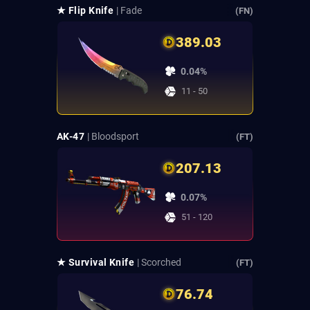
★ Flip Knife
| Fade
(FN)
389.03
0.04%
11 - 50
AK-47
| Bloodsport
(FT)
207.13
0.07%
51 - 120
★ Survival Knife
| Scorched
(FT)
76.74