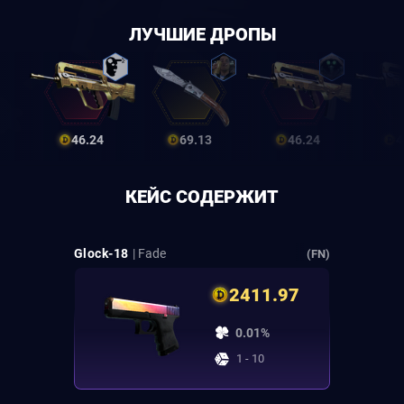
ЛУЧШИЕ ДРОПЫ
46.24
69.13
46.24
4
КЕЙС СОДЕРЖИТ
Glock-18
| Fade
(FN)
2411.97
0.01%
1 - 10