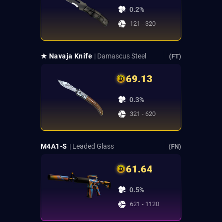
0.2%
121 - 320
★ Navaja Knife
| Damascus Steel
(FT)
69.13
0.3%
321 - 620
M4A1-S
| Leaded Glass
(FN)
61.64
0.5%
621 - 1120