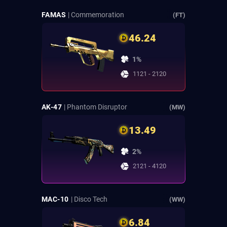
FAMAS
| Commemoration
(FT)
46.24
1%
1121 - 2120
AK-47
| Phantom Disruptor
(MW)
13.49
2%
2121 - 4120
MAC-10
| Disco Tech
(WW)
6.84