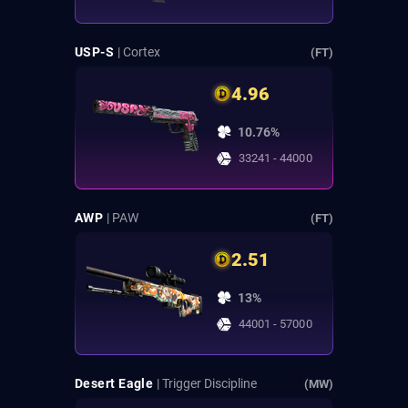
USP-S
| Cortex
(FT)
4.96
10.76%
33241 - 44000
AWP
| PAW
(FT)
2.51
13%
44001 - 57000
Desert Eagle
| Trigger Discipline
(MW)