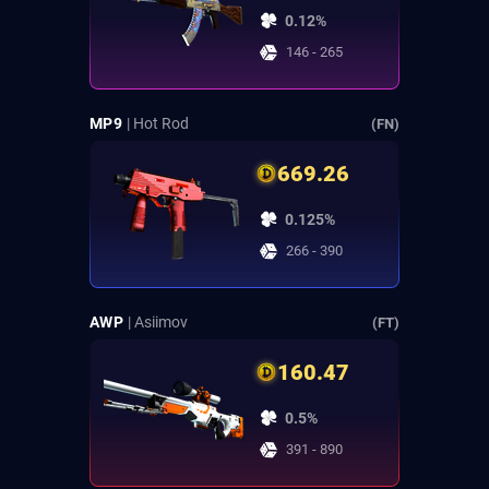
0.12%
146 - 265
MP9
| Hot Rod
(FN)
669.26
0.125%
266 - 390
AWP
| Asiimov
(FT)
160.47
0.5%
391 - 890