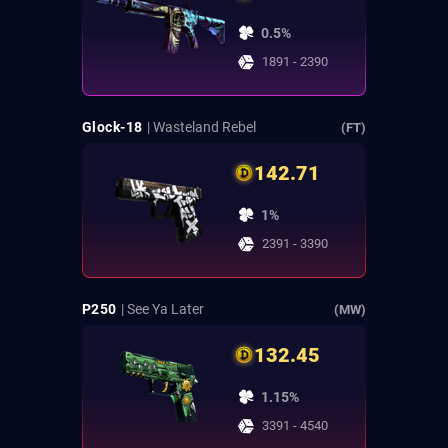
0.5%
1891 - 2390
Glock-18
| Wasteland Rebel
(FT)
142.71
1%
2391 - 3390
P250
| See Ya Later
(MW)
132.45
1.15%
3391 - 4540