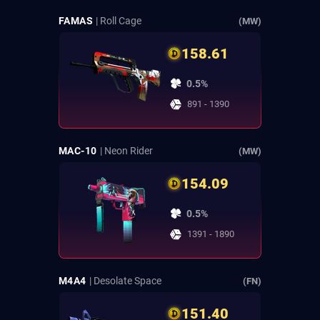
FAMAS
| Roll Cage
(MW)
158.61
0.5%
891 - 1390
MAC-10
| Neon Rider
(MW)
154.09
0.5%
1391 - 1890
M4A4
| Desolate Space
(FN)
151.40