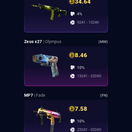
34.64
4%
9241 - 13240
Zeus x27
| Olympus
(MW)
8.46
10%
13241 - 23240
MP7
| Fade
(FN)
7.58
10%
23241 - 33240