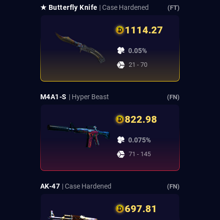
★ Butterfly Knife
| Case Hardened
(FT)
1114.27
0.05%
21 - 70
M4A1-S
| Hyper Beast
(FN)
822.98
0.075%
71 - 145
AK-47
| Case Hardened
(FN)
697.81