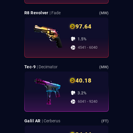
R8 Revolver
| Fade
(MW)
97.64
1.5%
4541 - 6040
Tec-9
| Decimator
(MW)
40.18
3.2%
6041 - 9240
Galil AR
| Cerberus
(FT)