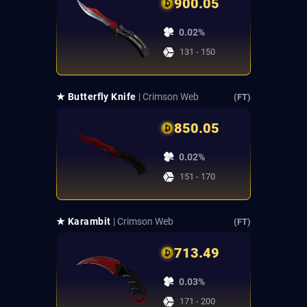
900.05
0.02%
131 - 150
★ Butterfly Knife
| Crimson Web
(FT)
850.05
0.02%
151 - 170
★ Karambit
| Crimson Web
(FT)
713.49
0.03%
171 - 200