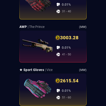
0.01%
31 - 40
AWP
| The Prince
(MW)
3003.28
0.01%
41 - 50
★ Sport Gloves
| Vice
(MW)
2615.54
0.01%
51 - 60