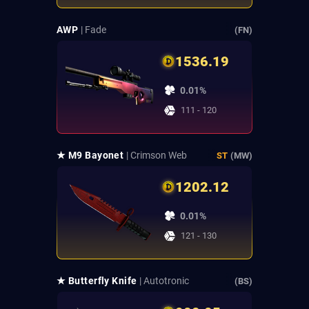
AWP
| Fade
(FN)
1536.19
0.01%
111 - 120
★ M9 Bayonet
| Crimson Web
ST
(MW)
1202.12
0.01%
121 - 130
★ Butterfly Knife
| Autotronic
(BS)