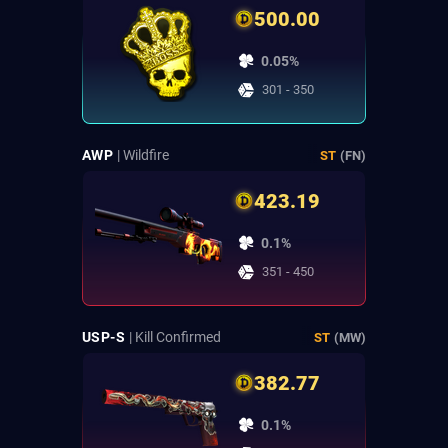
500.00
0.05%
301 - 350
AWP
| Wildfire
ST
(FN)
423.19
0.1%
351 - 450
USP-S
| Kill Confirmed
ST
(MW)
382.77
0.1%