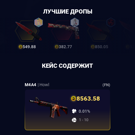
ЛУЧШИЕ ДРОПЫ
549.88
382.77
850.05
12
КЕЙС СОДЕРЖИТ
M4A4
| Howl
(FN)
8563.58
0.01%
1 - 10