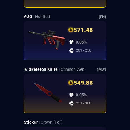
AUG
| Hot Rod
(FN)
571.48
0.05%
201 - 250
★ Skeleton Knife
| Crimson Web
(MW)
549.88
0.05%
251 - 300
Sticker
| Crown (Foil)