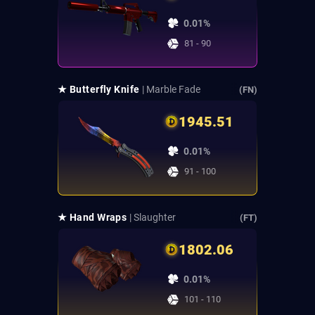
0.01%
81 - 90
★ Butterfly Knife
| Marble Fade
(FN)
1945.51
0.01%
91 - 100
★ Hand Wraps
| Slaughter
(FT)
1802.06
0.01%
101 - 110