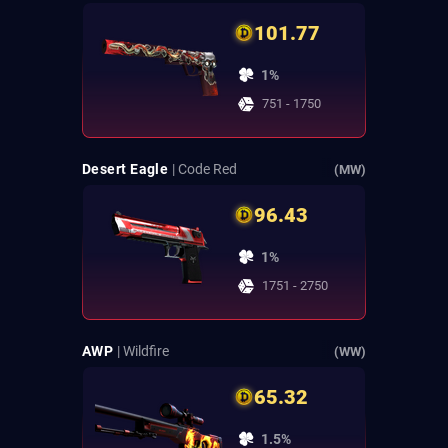
101.77
1%
751 - 1750
Desert Eagle
| Code Red
(MW)
96.43
1%
1751 - 2750
AWP
| Wildfire
(WW)
65.32
1.5%