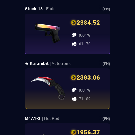
Glock-18
| Fade
(FN)
2384.52
0.01%
61 - 70
★ Karambit
| Autotronic
(FN)
2383.06
0.01%
71 - 80
M4A1-S
| Hot Rod
(FN)
1956.37