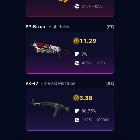
2751 - 4250
PP-Bizon
| High Roller
(FT)
11.29
7%
4251 - 11250
AK-47
| Emerald Pinstripe
(BS)
3.38
88.75%
11251 - 100000