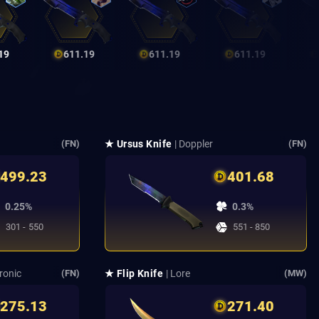
19
611.19
611.19
611.19
★ Ursus Knife
| Doppler
(FN)
(FN)
499.23
401.68
0.25%
0.3%
301 - 550
551 - 850
tronic
★ Flip Knife
| Lore
(FN)
(MW)
275.13
271.40