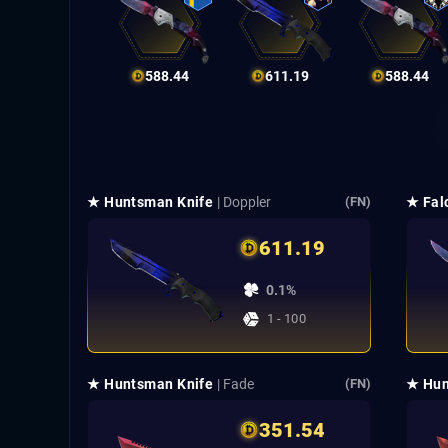
588.44
611.19
588.44
★ Huntsman Knife
| Doppler
★ Fal
(FN)
611.19
0.1%
1 - 100
★ Huntsman Knife
| Fade
★ Hun
(FN)
351.54