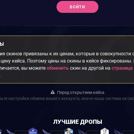
ВОЙТИ
НЫ
я скинов привязаны к их ценам, которые в совокупности
цену кейса. Поэтому цены на скины в кейсе фиксированы.
личается, вы можете
обменять
скин на другой на
странице
.
Перед открытием кейса
ьте настройки обмена вашего аккаунта, иначе наша система не см
ЛУЧШИЕ ДРОПЫ