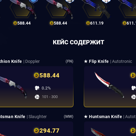
588.44
588.44
611.19
611.
КЕЙС СОДЕРЖИТ
chion Knife
| Doppler
★ Flip Knife
| Autotronic
(FN)
588.44
0.2%
101 - 300
tsman Knife
| Slaughter
★ Huntsman Knife
| Auto
(MW)
294.77