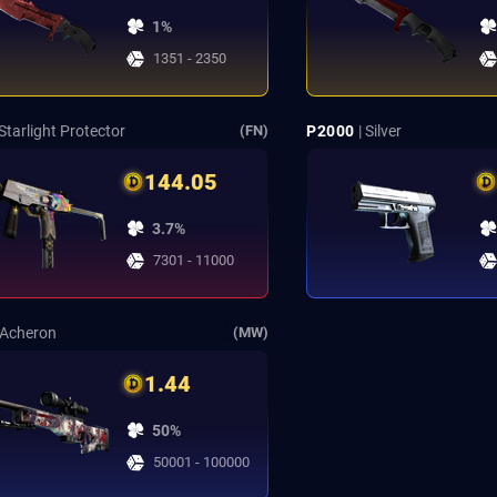
1%
1351 - 2350
 Starlight Protector
P2000
| Silver
(FN)
144.05
3.7%
7301 - 11000
 Acheron
(MW)
1.44
50%
50001 - 100000