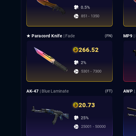
0.5%
851 - 1350
★ Paracord Knife
| Fade
MP9
|
(FN)
266.52
2%
5301 - 7300
AK-47
| Blue Laminate
AWP
|
(FT)
20.73
25%
25001 - 50000