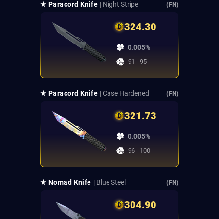
★ Paracord Knife
| Night Stripe
(FN)
324.30
0.005%
91 - 95
★ Paracord Knife
| Case Hardened
(FN)
321.73
0.005%
96 - 100
★ Nomad Knife
| Blue Steel
(FN)
304.90