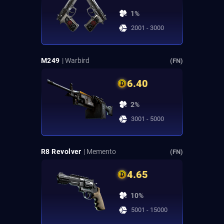
1%
2001 - 3000
M249
| Warbird
(FN)
6.40
2%
3001 - 5000
R8 Revolver
| Memento
(FN)
4.65
10%
5001 - 15000