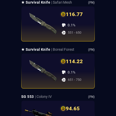
★ Survival Knife
| Safari Mesh
(FN)
116.77
0.1%
551 - 650
★ Survival Knife
| Boreal Forest
(FN)
114.22
0.1%
651 - 750
SG 553
| Colony IV
(FN)
94.65