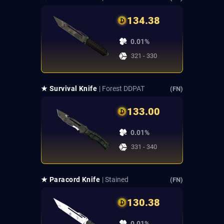
134.38
0.01%
321 - 330
★ Survival Knife
| Forest DDPAT
(FN)
133.00
0.01%
331 - 340
★ Paracord Knife
| Stained
(FN)
130.38
0.01%