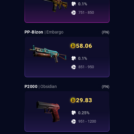
0.1%
751 - 850
PP-Bizon
| Embargo
(FN)
58.06
0.1%
851 - 950
P2000
| Obsidian
(FN)
29.83
0.25%
951 - 1200