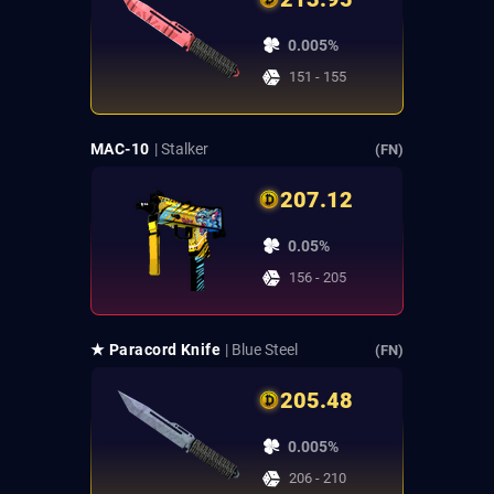
0.005%
151 - 155
MAC-10
| Stalker
(FN)
207.12
0.05%
156 - 205
★ Paracord Knife
| Blue Steel
(FN)
205.48
0.005%
206 - 210