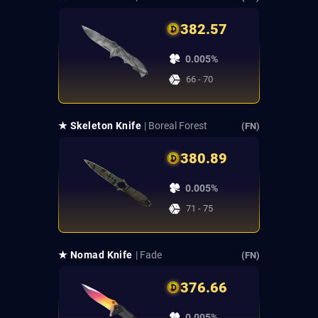
382.57
0.005%
66 - 70
★ Skeleton Knife
| Boreal Forest
(FN)
380.89
0.005%
71 - 75
★ Nomad Knife
| Fade
(FN)
376.66
0.005%