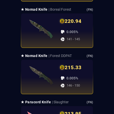
★ Nomad Knife
| Boreal Forest
(FN)
220.94
0.005%
141 - 145
★ Nomad Knife
| Forest DDPAT
(FN)
215.33
0.005%
146 - 150
★ Paracord Knife
| Slaughter
(FN)
213.95