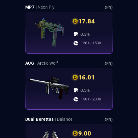
MP7
| Neon Ply
(FN)
17.84
0.3%
1201 - 1500
AUG
| Arctic Wolf
(FN)
16.01
0.5%
1501 - 2000
Dual Berettas
| Balance
(FN)
9.00