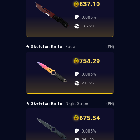
837.10
0.005%
16 - 20
★ Skeleton Knife
| Fade
(FN)
754.29
0.005%
21 - 25
★ Skeleton Knife
| Night Stripe
(FN)
675.54
0.005%
26 - 30