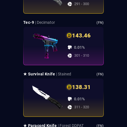
291 - 300
Tec-9
| Decimator
(FN)
143.46
0.01%
301 - 310
★ Survival Knife
| Stained
(FN)
138.31
0.01%
311 - 320
★ Paracord Knife
| Forest DDPAT
(FN)