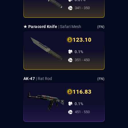
341 - 350
★ Paracord Knife
| Safari Mesh
(FN)
123.10
0.1%
351 - 450
AK-47
| Rat Rod
(FN)
116.83
0.1%
451 - 550