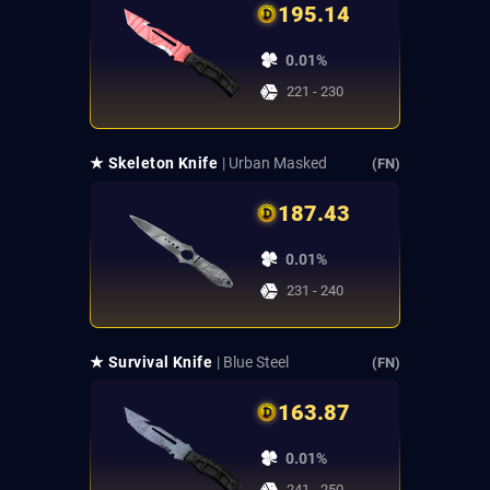
195.14
0.01%
221 - 230
★ Skeleton Knife
| Urban Masked
(FN)
187.43
0.01%
231 - 240
★ Survival Knife
| Blue Steel
(FN)
163.87
0.01%
241 - 250