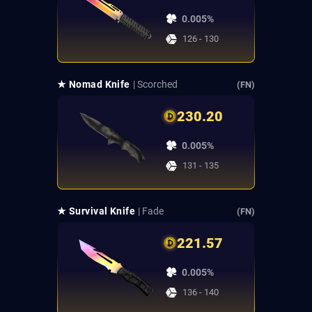
0.005%
126 - 130
★ Nomad Knife
| Scorched
(FN)
230.20
0.005%
131 - 135
★ Survival Knife
| Fade
(FN)
221.57
0.005%
136 - 140