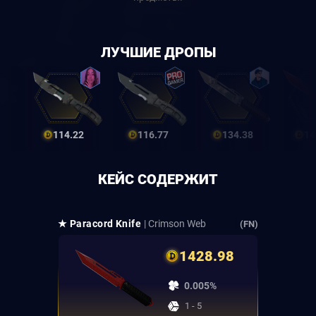
ЛУЧШИЕ ДРОПЫ
114.22
116.77
134.38
14
КЕЙС СОДЕРЖИТ
★ Paracord Knife
| Crimson Web
(FN)
1428.98
0.005%
1 - 5