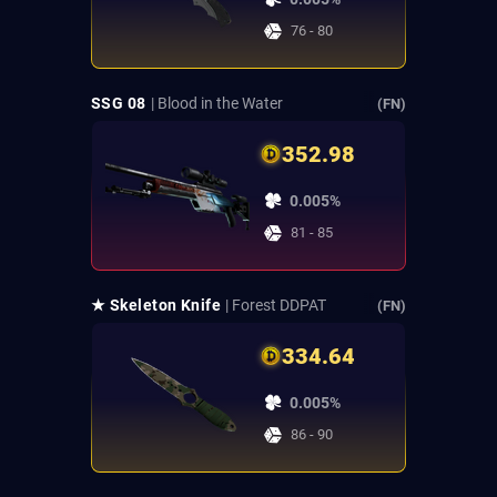
76 - 80
SSG 08
| Blood in the Water
(FN)
352.98
0.005%
81 - 85
★ Skeleton Knife
| Forest DDPAT
(FN)
334.64
0.005%
86 - 90