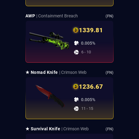
AWP
| Containment Breach
(FN)
1339.81
0.005%
6 - 10
★ Nomad Knife
| Crimson Web
(FN)
1236.67
0.005%
11 - 15
★ Survival Knife
| Crimson Web
(FN)