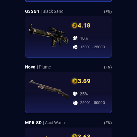
G3SG1
| Black Sand
(FN)
4.18
10%
15001 - 25000
Nova
| Plume
(FN)
3.69
25%
25001 - 50000
MP5-SD
| Acid Wash
(FN)
3.63