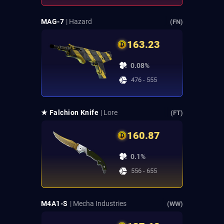
MAG-7
| Hazard
(FN)
163.23
0.08%
476 - 555
★ Falchion Knife
| Lore
(FT)
160.87
0.1%
556 - 655
M4A1-S
| Mecha Industries
(WW)