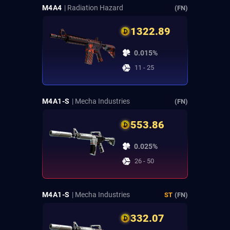
M4A4
| Radiation Hazard
(FN)
1322.89
0.015%
11 - 25
M4A1-S
| Mecha Industries
(FN)
553.86
0.025%
26 - 50
M4A1-S
| Mecha Industries
ST
(FN)
332.07