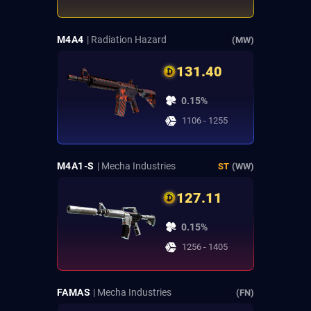
M4A4
| Radiation Hazard
(MW)
131.40
0.15%
1106 - 1255
M4A1-S
| Mecha Industries
ST
(WW)
127.11
0.15%
1256 - 1405
FAMAS
| Mecha Industries
(FN)