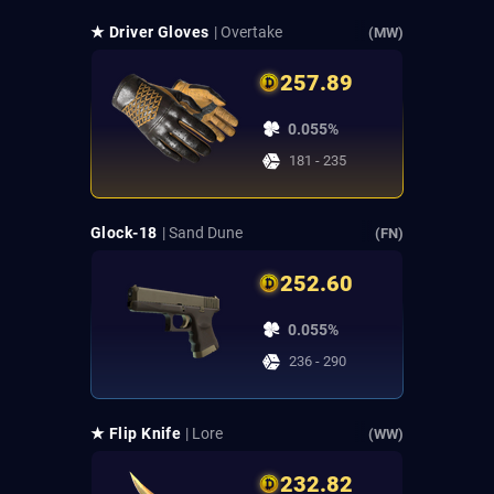
★ Driver Gloves
| Overtake
(MW)
257.89
0.055%
181 - 235
Glock-18
| Sand Dune
(FN)
252.60
0.055%
236 - 290
★ Flip Knife
| Lore
(WW)
232.82