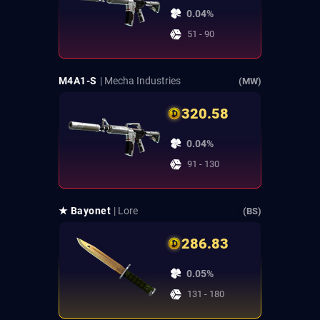
0.04%
51 - 90
M4A1-S
| Mecha Industries
(MW)
320.58
0.04%
91 - 130
★ Bayonet
| Lore
(BS)
286.83
0.05%
131 - 180