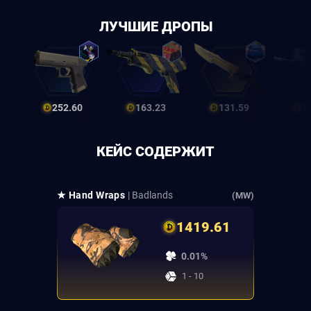
ЛУЧШИЕ ДРОПЫ
252.60
163.23
131.59
1
КЕЙС СОДЕРЖИТ
★ Hand Wraps
| Badlands
(MW)
1419.61
0.01%
1 - 10