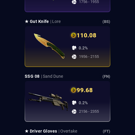
1756 - 1955
★ Gut Knife
| Lore
(BS)
110.08
0.2%
1956 - 2155
SSG 08
| Sand Dune
(FN)
99.68
0.2%
2156 - 2355
★ Driver Gloves
| Overtake
(FT)