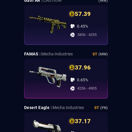
Galil AR
| CAUTION!
(WW)
57.39
0.45%
3806 - 4255
FAMAS
| Mecha Industries
ST
(MW)
37.96
0.65%
4256 - 4905
Desert Eagle
| Mecha Industries
ST
(FN)
37.17