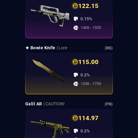
122.15
0.15%
1406 - 1555
★ Bowie Knife
| Lore
(BS)
115.00
0.2%
1556 - 1755
Galil AR
| CAUTION!
(FN)
114.97
0.2%