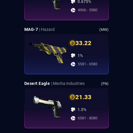
0.675%
4906 - 5580
MAG-7
| Hazard
(MW)
33.22
1%
5581 - 6580
Desert Eagle
| Mecha Industries
(FN)
21.33
1.5%
6581 - 8080