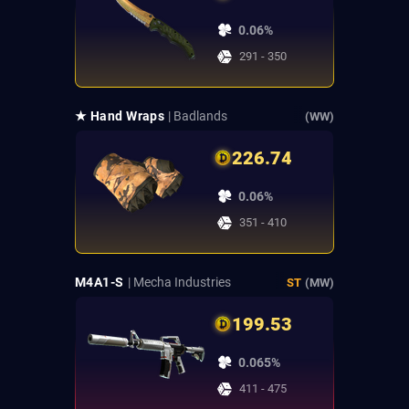
0.06%
291 - 350
★ Hand Wraps
| Badlands
(WW)
226.74
0.06%
351 - 410
M4A1-S
| Mecha Industries
ST
(MW)
199.53
0.065%
411 - 475