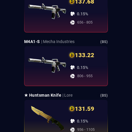
137.68
0.15%
656 - 805
M4A1-S
| Mecha Industries
(BS)
133.22
0.15%
806 - 955
★ Huntsman Knife
| Lore
(BS)
131.59
0.15%
956 - 1105