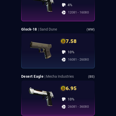
4%
12081 - 16080
Glock-18
| Sand Dune
(WW)
7.58
10%
16081 - 26080
Desert Eagle
| Mecha Industries
(BS)
6.95
10%
26081 - 36080