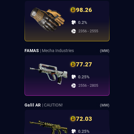
98.26
0.2%
2356 - 2555
FAMAS
| Mecha Industries
(MW)
77.27
0.25%
2556 - 2805
Galil AR
| CAUTION!
(MW)
72.03
0.25%