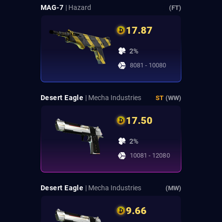
MAG-7
| Hazard
(FT)
17.87
2%
8081 - 10080
Desert Eagle
| Mecha Industries
ST
(WW)
17.50
2%
10081 - 12080
Desert Eagle
| Mecha Industries
(MW)
9.66