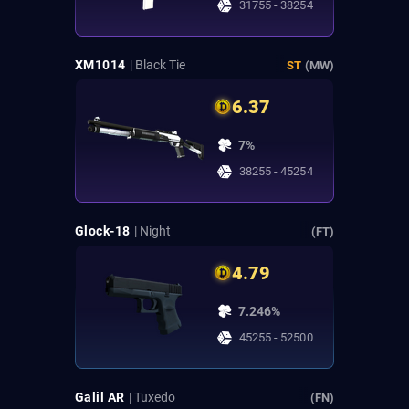
31755 - 38254
XM1014
| Black Tie
ST
(MW)
6.37
7%
38255 - 45254
Glock-18
| Night
(FT)
4.79
7.246%
45255 - 52500
Galil AR
| Tuxedo
(FN)