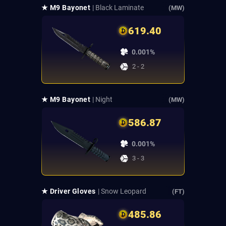
★ M9 Bayonet
| Black Laminate
(MW)
619.40
0.001%
2 - 2
★ M9 Bayonet
| Night
(MW)
586.87
0.001%
3 - 3
★ Driver Gloves
| Snow Leopard
(FT)
485.86