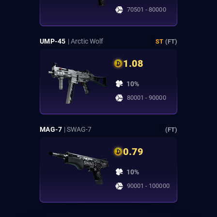
70501 - 80000
UMP-45
| Arctic Wolf
ST
(FT)
1.08
10%
80001 - 90000
MAG-7
| SWAG-7
(FT)
0.79
10%
90001 - 100000