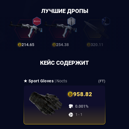
ЛУЧШИЕ ДРОПЫ
214.65
254.38
320.11
КЕЙС СОДЕРЖИТ
★ Sport Gloves
| Nocts
(FT)
958.82
0.001%
1 - 1