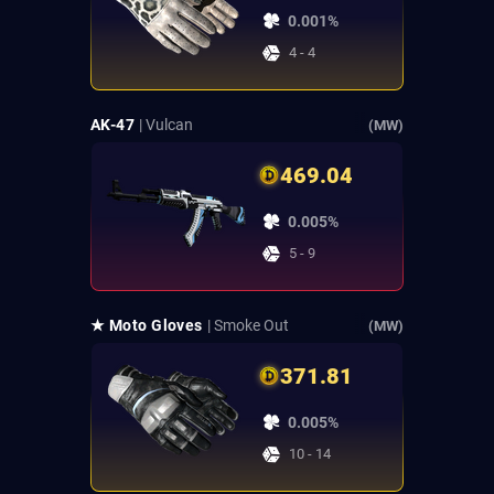
0.001%
4 - 4
AK-47
| Vulcan
(MW)
469.04
0.005%
5 - 9
★ Moto Gloves
| Smoke Out
(MW)
371.81
0.005%
10 - 14