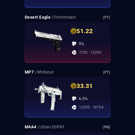
Desert Eagle
| Printstream
(FT)
51.22
5%
7255 - 12254
MP7
| Whiteout
(FT)
33.31
6.5%
12255 - 18754
M4A4
| Urban DDPAT
(FN)