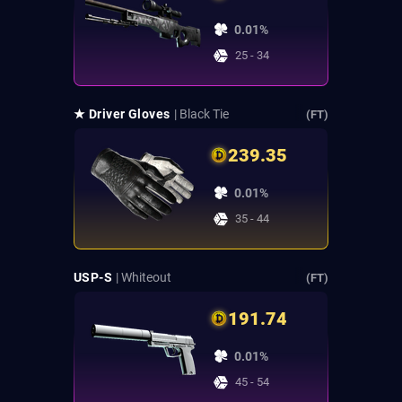
0.01%
25 - 34
★ Driver Gloves
| Black Tie
(FT)
239.35
0.01%
35 - 44
USP-S
| Whiteout
(FT)
191.74
0.01%
45 - 54