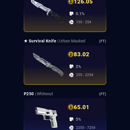
126.05
0.1%
155 - 254
★ Survival Knife
| Urban Masked
(FT)
83.02
2%
255 - 2254
P250
| Whiteout
(FT)
65.01
5%
2255 - 7254