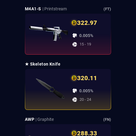
M4A1-S
| Printstream
(FT)
322.97
0.005%
15 - 19
★ Skeleton Knife
320.11
0.005%
20 - 24
AWP
| Graphite
(FN)
288.33