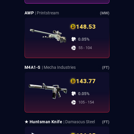
AWP
| Printstream
(MW)
148.53
0.05%
55 - 104
M4A1-S
| Mecha Industries
(FT)
143.77
0.05%
105 - 154
★ Huntsman Knife
| Damascus Steel
(FT)