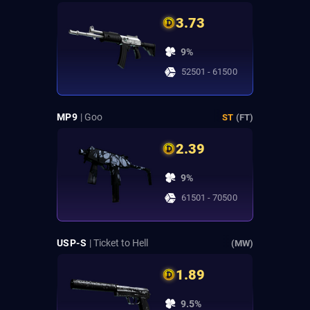
3.73
9%
52501 - 61500
MP9
| Goo
ST
(FT)
2.39
9%
61501 - 70500
USP-S
| Ticket to Hell
(MW)
1.89
9.5%