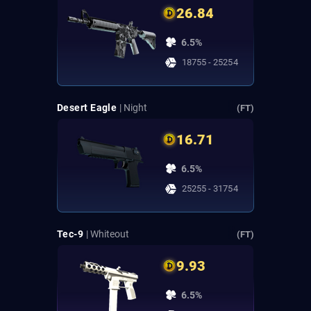
26.84
6.5%
18755 - 25254
Desert Eagle
| Night
(FT)
16.71
6.5%
25255 - 31754
Tec-9
| Whiteout
(FT)
9.93
6.5%