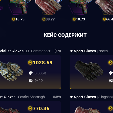
18.73
38.77
18.73
66.
КЕЙС СОДЕРЖИТ
cialist Gloves
| Lt. Commander
★ Sport Gloves
| Nocts
(FN)
1028.69
0.005%
6 - 10
rt Gloves
| Scarlet Shamagh
★ Sport Gloves
| Slingsho
(MW)
770.36