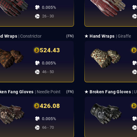
0.005%
26 - 30
d Wraps
| Constrictor
★ Hand Wraps
| Giraffe
(FN)
524.43
0.005%
46 - 50
ken Fang Gloves
| Needle Point
★ Broken Fang Gloves
| 
(FN)
426.08
0.005%
66 - 70