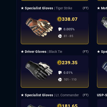
★ Specialist Gloves
| Tiger Strike
★ Mot
(FT)
338.07
0.005%
81 - 85
★ Driver Gloves
| Black Tie
★ Spe
(FT)
239.35
0.01%
101 - 110
★ Specialist Gloves
| Lt. Commander
USP-
(FT)
181.65