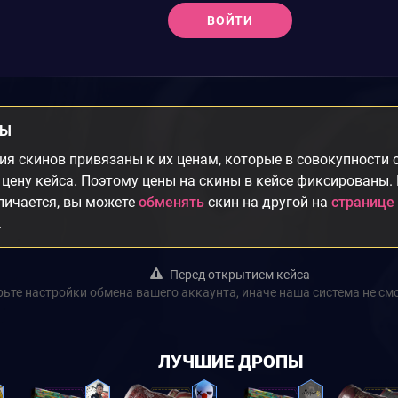
ВОЙТИ
НЫ
я скинов привязаны к их ценам, которые в совокупности
цену кейса. Поэтому цены на скины в кейсе фиксированы.
личается, вы можете
обменять
скин на другой на
странице
.
Перед открытием кейса
ьте настройки обмена вашего аккаунта, иначе наша система не см
ЛУЧШИЕ ДРОПЫ