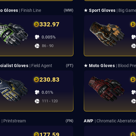
o Gloves
| Finish Line
★ Sport Gloves
| Big Gam
(MW)
332.97
0.005%
86 - 90
cialist Gloves
| Field Agent
★ Moto Gloves
| Blood Pr
(FT)
230.83
0.01%
111 - 120
S
| Printstream
AWP
| Chromatic Aberratio
(FN)
177.59