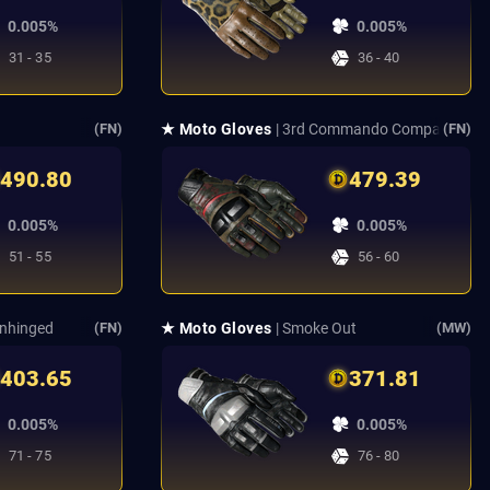
0.005%
0.005%
31 - 35
36 - 40
★ Moto Gloves
| 3rd Commando Company
(FN)
(FN)
490.80
479.39
0.005%
0.005%
51 - 55
56 - 60
Unhinged
★ Moto Gloves
| Smoke Out
(FN)
(MW)
403.65
371.81
0.005%
0.005%
71 - 75
76 - 80