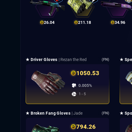
26.04
211.18
34.96
★ Driver Gloves
| Rezan the Red
★ Spe
(FN)
1050.53
0.005%
1 - 5
★ Broken Fang Gloves
| Jade
★ Spo
(FN)
794.26