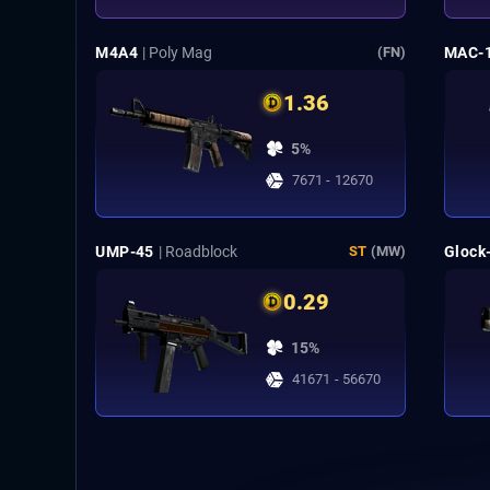
M4A4
| Poly Mag
MAC-
(FN)
1.36
5%
7671 - 12670
UMP-45
| Roadblock
Glock
ST
(MW)
0.29
15%
41671 - 56670