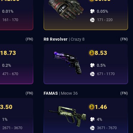
0.01%
0.05%
161 - 170
171 - 220
R8 Revolver
| Crazy 8
(FN)
(FN)
18.73
8.53
0.2%
0.5%
471 - 670
671 - 1170
FAMAS
| Meow 36
(FN)
(FN)
3.50
1.46
1%
4%
2671 - 3670
3671 - 7670