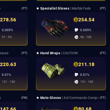
e
★ Specialist Gloves
| Marble Fade
(FT)
(FT)
278.56
254.54
0.005%
0.005%
91 - 95
96 - 100
essure
★ Hand Wraps
| CAUTION!
(FT)
(FT)
220.63
211.18
0.01%
0.01%
121 - 130
131 - 140
n
★ Moto Gloves
| 3rd Commando Company
(FN)
(FT)
142.66
80.68