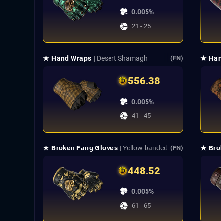
0.005%
21 - 25
★ Hand Wraps
| Desert Shamagh
★ Han
(FN)
556.38
0.005%
41 - 45
★ Broken Fang Gloves
| Yellow-banded
★ Bro
(FN)
448.52
0.005%
61 - 65