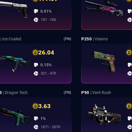
0.01%
151 - 160
| Ice Coaled
P250
| Visions
(FN)
26.04
0.15%
321 - 470
3
| Dragon Tech
P90
| Vent Rush
(FN)
3.63
1%
1671 - 2670