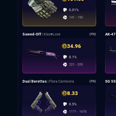
0.01%
141 - 150
Sawed-Off
| Kiss♥Love
AK-47
(FN)
34.96
0.1%
221 - 320
Dual Berettas
| Flora Carnivora
SG 55
(FN)
8.33
0.5%
1171 - 1670