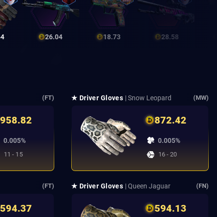
44
26.04
18.73
28.58
★ Driver Gloves
| Snow Leopard
(FT)
(MW)
958.82
872.42
0.005%
0.005%
11 - 15
16 - 20
t
★ Driver Gloves
| Queen Jaguar
(FT)
(FN)
594.37
594.13