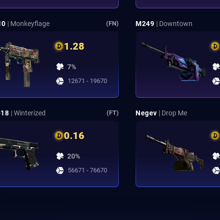
10
| Monkeyflage
M249
| Downtown
(FN)
1.28
7%
12671 - 19670
-18
| Winterized
Negev
| Drop Me
(FT)
0.16
20%
56671 - 76670