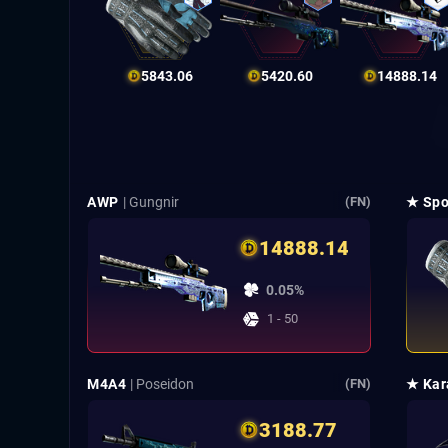
5843.06
5420.60
14888.14
AWP
| Gungnir
★ Spo
(FN)
14888.14
0.05%
1 - 50
M4A4
| Poseidon
★ Kar
(FN)
3188.77