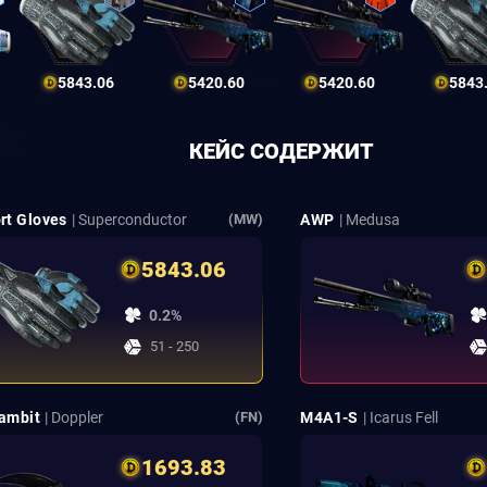
5843.06
5420.60
5420.60
5843
КЕЙС СОДЕРЖИТ
rt Gloves
| Superconductor
AWP
| Medusa
(MW)
5843.06
0.2%
51 - 250
ambit
| Doppler
M4A1-S
| Icarus Fell
(FN)
1693.83