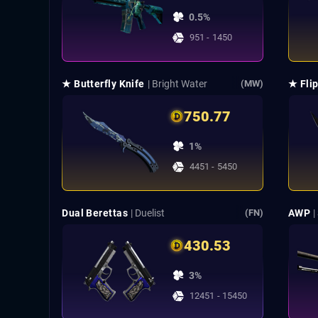
0.5%
951 - 1450
★ Butterfly Knife
| Bright Water
★ Flip
(MW)
750.77
1%
4451 - 5450
Dual Berettas
| Duelist
AWP
|
(FN)
430.53
3%
12451 - 15450