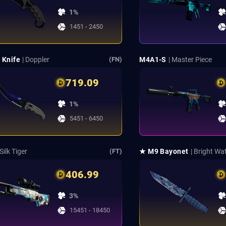
1%
1451 - 2450
 Knife
| Doppler
M4A1-S
| Master Piece
(FN)
719.09
1%
5451 - 6450
 Silk Tiger
★ M9 Bayonet
| Bright Wa
(FT)
406.99
3%
15451 - 18450