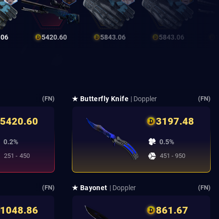
.06
5420.60
5843.06
5843.06
★ Butterfly Knife
| Doppler
(FN)
(FN)
5420.60
3197.48
0.2%
0.5%
251 - 450
451 - 950
★ Bayonet
| Doppler
(FN)
(FN)
1048.86
861.67