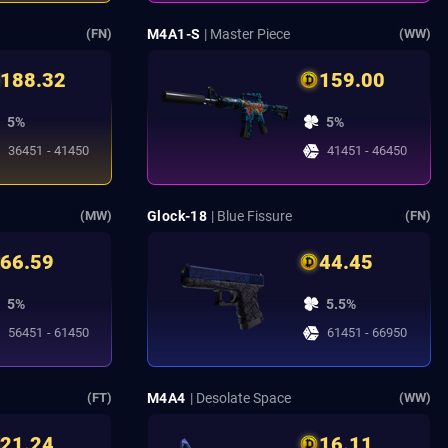
M4A1-S
| Master Piece
(FN)
(WW)
188.32
159.00
5%
5%
36451 - 41450
41451 - 46450
Glock-18
| Blue Fissure
(MW)
(FN)
66.59
44.45
5%
5.5%
56451 - 61450
61451 - 66950
M4A4
| Desolate Space
(FT)
(WW)
21.24
16.11