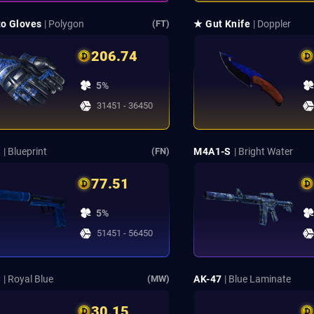
o Gloves
| Polygon
★ Gut Knife
| Doppler
(FT)
206.74
5%
31451 - 36450
S
| Blueprint
M4A1-S
| Bright Water
(FN)
77.51
5%
51451 - 56450
S
| Royal Blue
AK-47
| Blue Laminate
(MW)
30.15