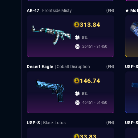
AK-47
| Frontside Misty
★ Mot
(FN)
313.84
5%
26451 - 31450
Desert Eagle
| Cobalt Disruption
USP-
(FN)
146.74
5%
46451 - 51450
USP-S
| Black Lotus
USP-
(FN)
33.83