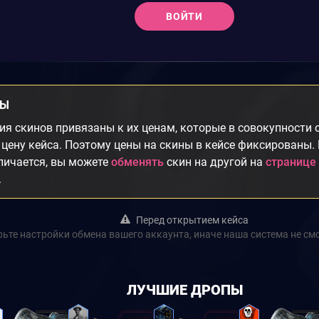
ВОЙТИ
НЫ
я скинов привязаны к их ценам, которые в совокупности
цену кейса. Поэтому цены на скины в кейсе фиксированы.
личается, вы можете
обменять
скин на другой на
странице
.
Перед открытием кейса
ьте настройки обмена вашего аккаунта, иначе наша система не см
ЛУЧШИЕ ДРОПЫ