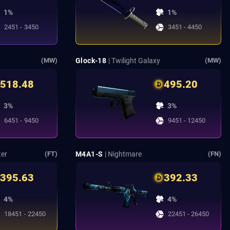
1%
1%
2451 - 3450
3451 - 4450
Glock-18
| Twilight Galaxy
(MW)
(MW)
518.48
495.20
3%
3%
6451 - 9450
9451 - 12450
ter
M4A1-S
| Nightmare
(FT)
(FN)
395.63
392.33
4%
4%
18451 - 22450
22451 - 26450