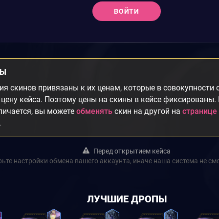
ВОЙТИ
НЫ
я скинов привязаны к их ценам, которые в совокупности
цену кейса. Поэтому цены на скины в кейсе фиксированы.
личается, вы можете
обменять
скин на другой на
странице
.
Перед открытием кейса
ьте настройки обмена вашего аккаунта, иначе наша система не см
ЛУЧШИЕ ДРОПЫ