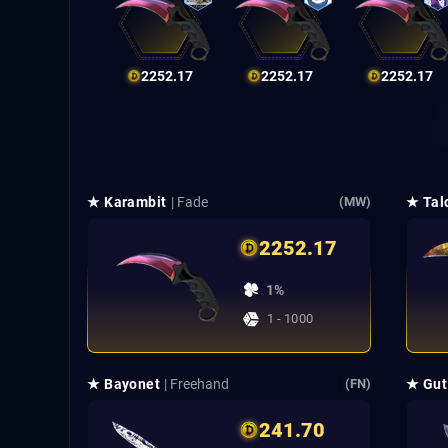
2252.17
2252.17
2252.17
★ Karambit
| Fade
★ Tal
(MW)
2252.17
1%
1 - 1000
★ Bayonet
| Freehand
★ Gut
(FN)
241.70