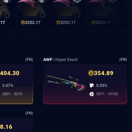
.17
2252.17
2252.17
2252.17
AWP
| Hyper Beast
(FN)
(FN)
404.30
354.89
3.07%
5.03%
2001 - 5070
5071 - 10100
(FN)
8.16