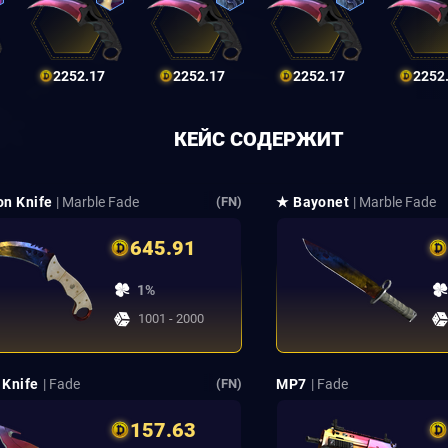
2252.17
2252.17
2252.17
2252
КЕЙС СОДЕРЖИТ
on Knife
| Marble Fade
★ Bayonet
| Marble Fade
(FN)
645.91
1%
1001 - 2000
 Knife
| Fade
MP7
| Fade
(FN)
157.63