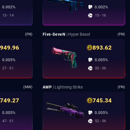
0.002%
0.002%
13 - 14
15 - 16
Five-SeveN
| Hyper Beast
(FN)
(FN)
949.96
893.62
0.005%
0.005%
27 - 31
32 - 36
AWP
| Lightning Strike
(MW)
(FN)
749.27
745.34
0.005%
0.005%
47 - 51
52 - 56