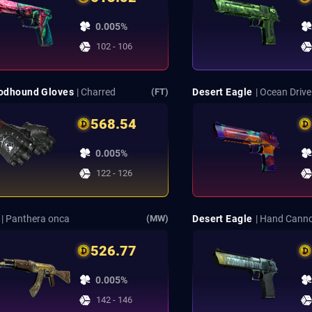
0.005%
102 - 106
odhound Gloves
| Charred
Desert Eagle
| Ocean Drive
(FT)
568.54
0.005%
122 - 126
| Panthera onca
Desert Eagle
| Hand Cann
(MW)
526.77
0.005%
142 - 146