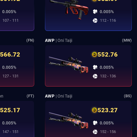
0.005%
0.005%
107 - 111
112 - 116
AWP
| Oni Taiji
(FN)
(MW)
566.72
552.76
0.005%
0.005%
127 - 131
132 - 136
on
AWP
| Oni Taiji
(FT)
(BS)
525.17
523.27
0.005%
0.005%
147 - 151
152 - 156