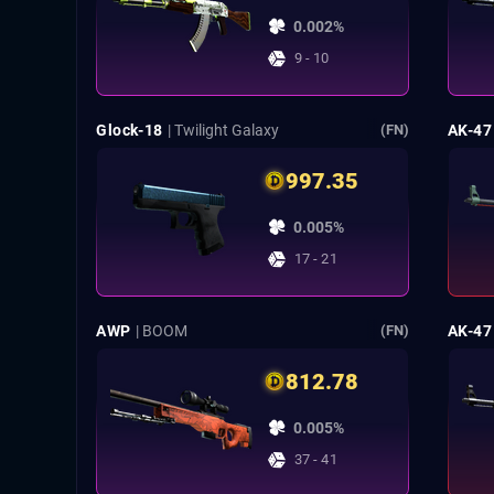
0.002%
9 - 10
Glock-18
| Twilight Galaxy
AK-47
(FN)
997.35
0.005%
17 - 21
AWP
| BOOM
AK-47
(FN)
812.78
0.005%
37 - 41