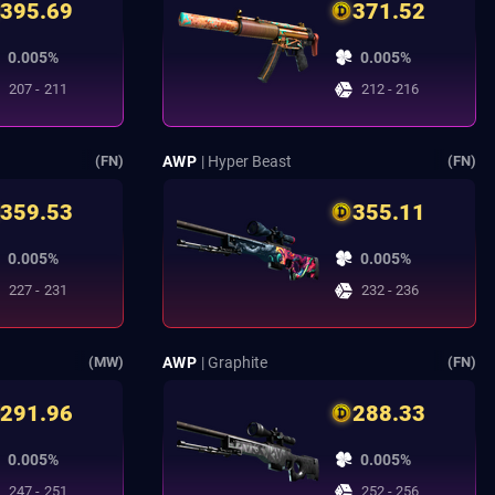
395.69
371.52
0.005%
0.005%
207 - 211
212 - 216
AWP
| Hyper Beast
(FN)
(FN)
359.53
355.11
0.005%
0.005%
227 - 231
232 - 236
AWP
| Graphite
(MW)
(FN)
291.96
288.33
0.005%
0.005%
247 - 251
252 - 256