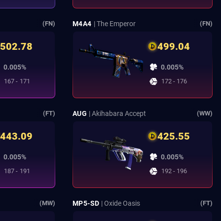
M4A4
| The Emperor
(FN)
(FN)
502.78
499.04
0.005%
0.005%
167 - 171
172 - 176
AUG
| Akihabara Accept
(FT)
(WW)
443.09
425.55
0.005%
0.005%
187 - 191
192 - 196
MP5-SD
| Oxide Oasis
(MW)
(FT)