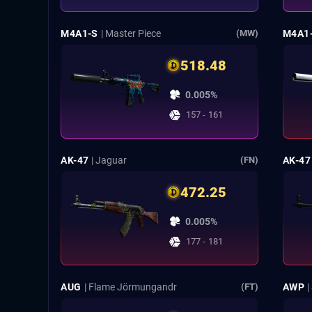
M4A1-S
| Master Piece
M4A1
(MW)
518.48
0.005%
157 - 161
AK-47
| Jaguar
AK-47
(FN)
472.25
0.005%
177 - 181
AUG
| Flame Jörmungandr
AWP
|
(FT)