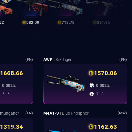
52
582.09
713.78
291.96
AWP
| Silk Tiger
(FN)
(FN)
1668.66
1570.06
0.002%
0.002%
5 - 6
7 - 8
örmungandr
M4A1-S
| Blue Phosphor
(FN)
(MW)
1319.34
1162.63