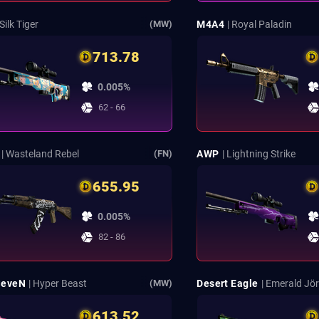
 Silk Tiger
M4A4
| Royal Paladin
(MW)
713.78
0.005%
62 - 66
| Wasteland Rebel
AWP
| Lightning Strike
(FN)
655.95
0.005%
82 - 86
SeveN
| Hyper Beast
Desert Eagle
| Emerald J
(MW)
613.52