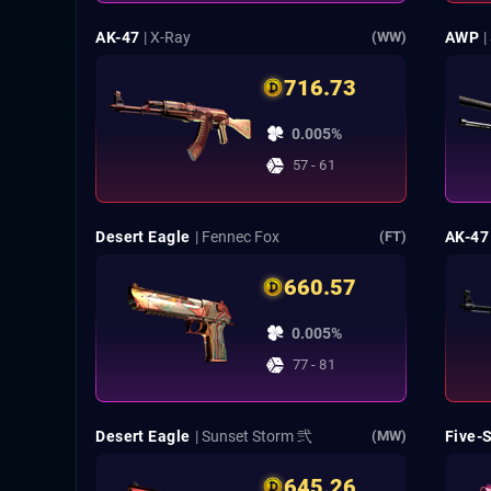
AK-47
| X-Ray
AWP
|
(WW)
716.73
0.005%
57 - 61
Desert Eagle
| Fennec Fox
AK-47
(FT)
660.57
0.005%
77 - 81
Desert Eagle
| Sunset Storm 弐
Five-
(MW)
645.26