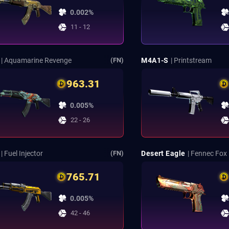
0.002%
11 - 12
| Aquamarine Revenge
M4A1-S
| Printstream
(FN)
963.31
0.005%
22 - 26
| Fuel Injector
Desert Eagle
| Fennec Fox
(FN)
765.71
0.005%
42 - 46