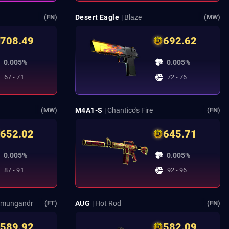
Desert Eagle
| Blaze
(FN)
(MW)
708.49
692.62
0.005%
0.005%
67 - 71
72 - 76
M4A1-S
| Chantico's Fire
(MW)
(FN)
652.02
645.71
0.005%
0.005%
87 - 91
92 - 96
örmungandr
AUG
| Hot Rod
(FT)
(FN)
589.92
582.09