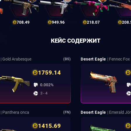
708.49
949.96
218.07
208.
КЕЙС СОДЕРЖИТ
| Gold Arabesque
Desert Eagle
| Fennec Fox
(BS)
1759.14
0.002%
3 - 4
| Panthera onca
Desert Eagle
| Emerald J
(FN)
1415.69