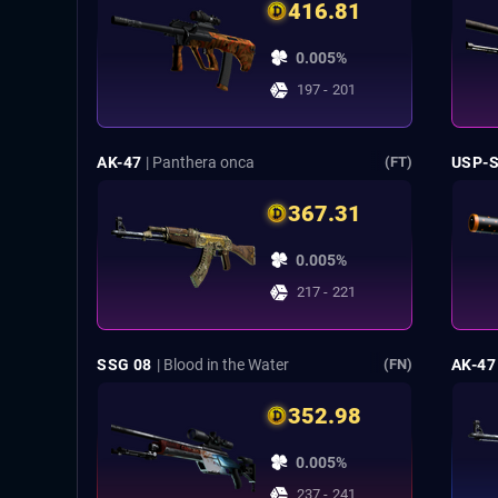
416.81
0.005%
197 - 201
AK-47
| Panthera onca
USP-
(FT)
367.31
0.005%
217 - 221
SSG 08
| Blood in the Water
AK-47
(FN)
352.98
0.005%
237 - 241