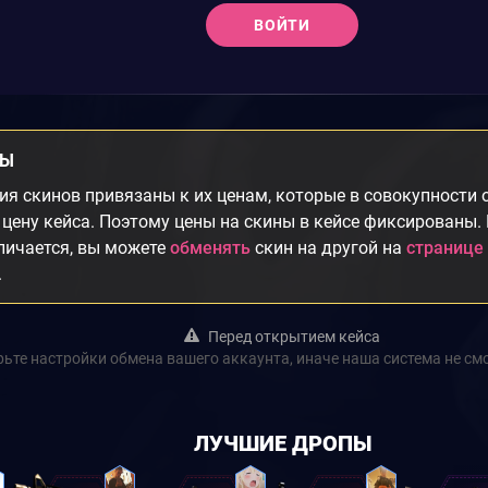
ВОЙТИ
НЫ
я скинов привязаны к их ценам, которые в совокупности
цену кейса. Поэтому цены на скины в кейсе фиксированы.
личается, вы можете
обменять
скин на другой на
странице
.
Перед открытием кейса
ьте настройки обмена вашего аккаунта, иначе наша система не см
ЛУЧШИЕ ДРОПЫ