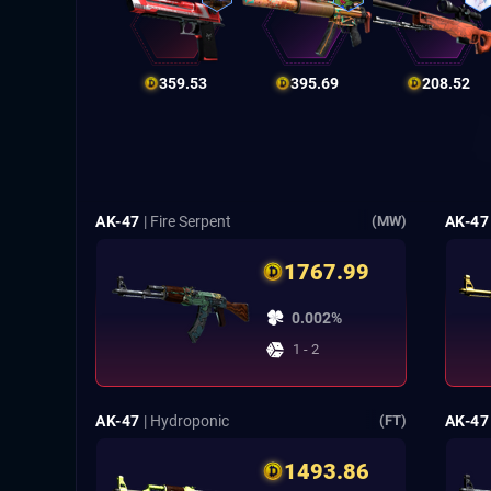
359.53
395.69
208.52
AK-47
| Fire Serpent
AK-47
(MW)
1767.99
0.002%
1 - 2
AK-47
| Hydroponic
AK-47
(FT)
1493.86