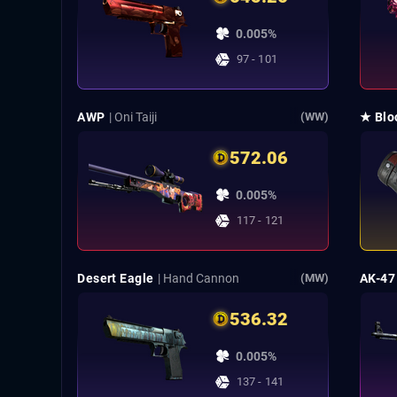
0.005%
97 - 101
AWP
| Oni Taiji
★ Blo
(WW)
572.06
0.005%
117 - 121
Desert Eagle
| Hand Cannon
AK-47
(MW)
536.32
0.005%
137 - 141