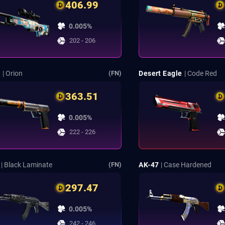
406.99
0.005%
202 - 206
S
| Orion
Desert Eagle
| Code Red
(FN)
363.51
0.005%
222 - 226
| Black Laminate
AK-47
| Case Hardened
(FN)
297.47
0.005%
242 - 246