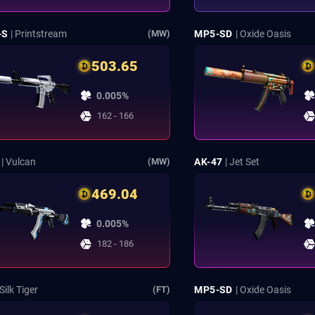
-S
| Printstream
MP5-SD
| Oxide Oasis
(MW)
503.65
0.005%
162 - 166
| Vulcan
AK-47
| Jet Set
(MW)
469.04
0.005%
182 - 186
 Silk Tiger
MP5-SD
| Oxide Oasis
(FT)