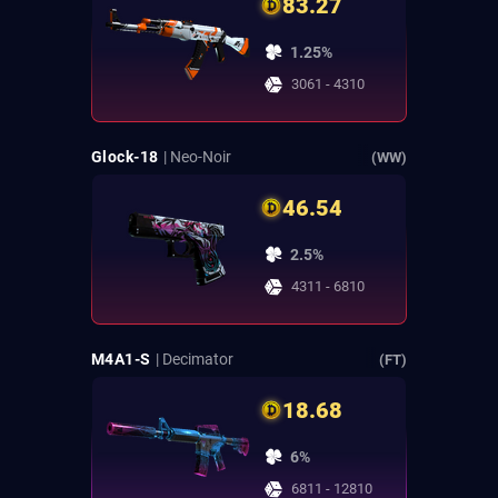
83.27
1.25%
3061 - 4310
Glock-18
| Neo-Noir
(WW)
46.54
2.5%
4311 - 6810
M4A1-S
| Decimator
(FT)
18.68
6%
6811 - 12810