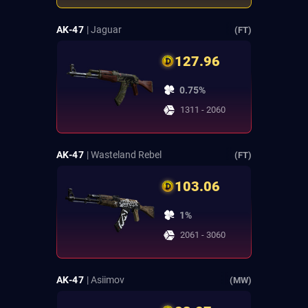
AK-47
| Jaguar
(FT)
127.96
0.75%
1311 - 2060
AK-47
| Wasteland Rebel
(FT)
103.06
1%
2061 - 3060
AK-47
| Asiimov
(MW)