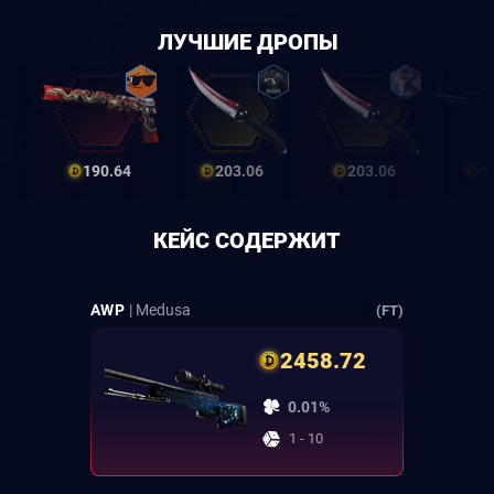
ЛУЧШИЕ ДРОПЫ
190.64
203.06
203.06
6
КЕЙС СОДЕРЖИТ
AWP
| Medusa
(FT)
2458.72
0.01%
1 - 10