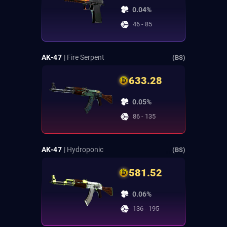
0.04%
46 - 85
AK-47
| Fire Serpent
(BS)
633.28
0.05%
86 - 135
AK-47
| Hydroponic
(BS)
581.52
0.06%
136 - 195