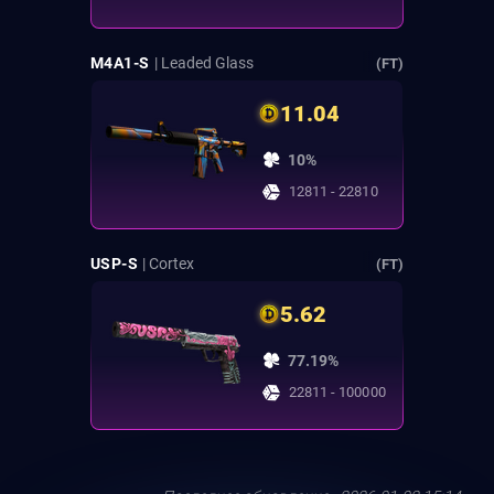
M4A1-S
| Leaded Glass
(FT)
11.04
10%
12811 - 22810
USP-S
| Cortex
(FT)
5.62
77.19%
22811 - 100000