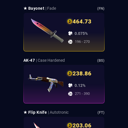
★ Bayonet
| Fade
(FN)
464.73
0.075%
196 - 270
AK-47
| Case Hardened
(BS)
238.86
0.12%
271 - 390
★ Flip Knife
| Autotronic
(FT)
203.06