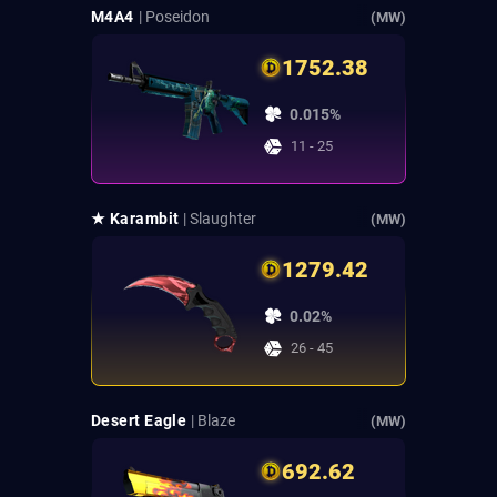
M4A4
| Poseidon
(MW)
1752.38
0.015%
11 - 25
★ Karambit
| Slaughter
(MW)
1279.42
0.02%
26 - 45
Desert Eagle
| Blaze
(MW)
692.62