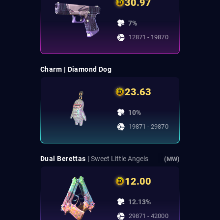
30.97
7%
12871 - 19870
Charm | Diamond Dog
23.63
10%
19871 - 29870
Dual Berettas
| Sweet Little Angels
(MW)
12.00
12.13%
29871 - 42000