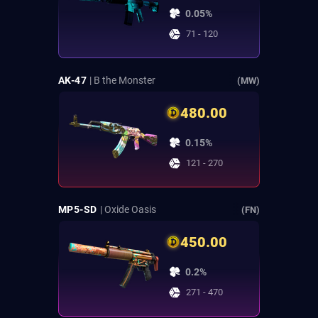
0.05%
71 - 120
AK-47
| B the Monster
(MW)
480.00
0.15%
121 - 270
MP5-SD
| Oxide Oasis
(FN)
450.00
0.2%
271 - 470