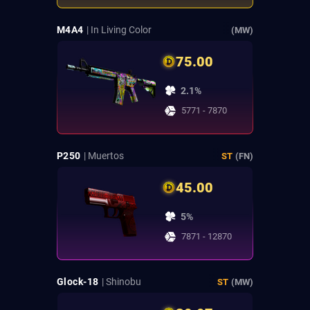
M4A4
| In Living Color
(MW)
75.00
2.1%
5771 - 7870
P250
| Muertos
ST
(FN)
45.00
5%
7871 - 12870
Glock-18
| Shinobu
ST
(MW)