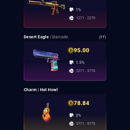
1%
1271 - 2270
Desert Eagle
| Starcade
(FT)
95.00
1.5%
2271 - 3770
Charm | Hot Howl
78.84
2%
3771 - 5770