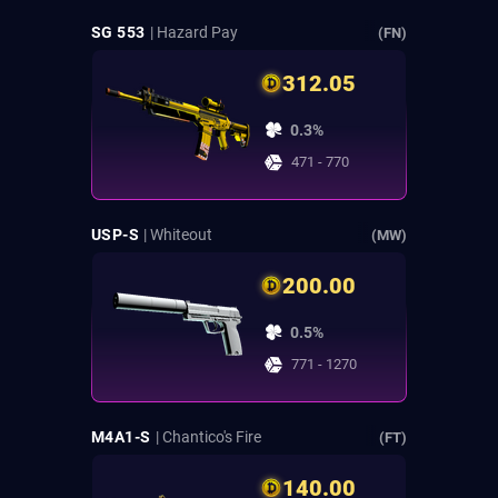
SG 553
| Hazard Pay
(FN)
312.05
0.3%
471 - 770
USP-S
| Whiteout
(MW)
200.00
0.5%
771 - 1270
M4A1-S
| Chantico's Fire
(FT)
140.00