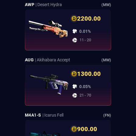
AWP
| Desert Hydra
(MW)
2200.00
0.01%
11 - 20
AUG
| Akihabara Accept
(MW)
1300.00
0.05%
21 - 70
M4A1-S
| Icarus Fell
(FN)
900.00