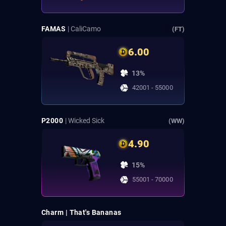
FAMAS
| CaliCamo
(FT)
6.00
13%
42001 - 55000
P2000
| Wicked Sick
(WW)
4.90
15%
55001 - 70000
Charm | That's Bananas