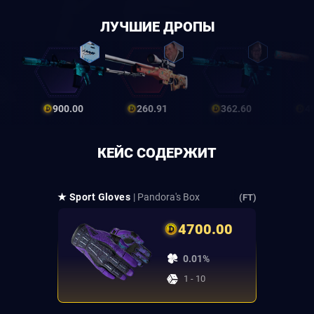
ЛУЧШИЕ ДРОПЫ
900.00
260.91
362.60
4
КЕЙС СОДЕРЖИТ
★ Sport Gloves
| Pandora's Box
(FT)
4700.00
0.01%
1 - 10