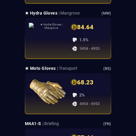
★ Hydra Gloves
| Mangrove
(MW)
84.64
1.5%
3454 - 4953
★ Moto Gloves
| Transport
(BS)
68.23
2%
4954 - 6953
M4A1-S
| Briefing
(FN)