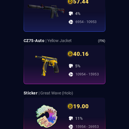
57.44
4%
6954 - 10953
CZ75-Auto
| Yellow Jacket
(FN)
40.16
5%
10954 - 15953
Sticker
| Great Wave (Holo)
19.00
11%
15954 - 26953