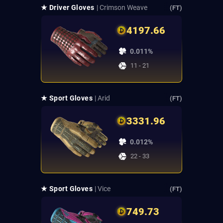
★ Driver Gloves
| Crimson Weave
(FT)
4197.66
0.011%
11 - 21
★ Sport Gloves
| Arid
(FT)
3331.96
0.012%
22 - 33
★ Sport Gloves
| Vice
(FT)
749.73