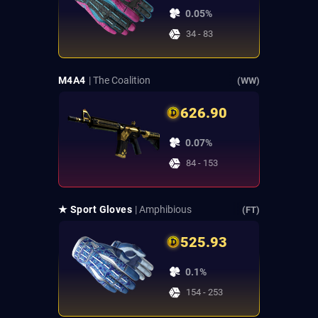
0.05%
34 - 83
M4A4
| The Coalition
(WW)
626.90
0.07%
84 - 153
★ Sport Gloves
| Amphibious
(FT)
525.93
0.1%
154 - 253