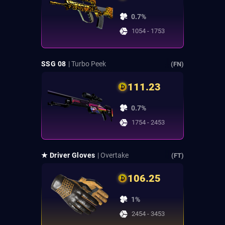
0.7%
1054 - 1753
SSG 08
| Turbo Peek
(FN)
111.23
0.7%
1754 - 2453
★ Driver Gloves
| Overtake
(FT)
106.25
1%
2454 - 3453