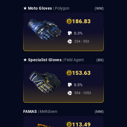
★ Moto Gloves
| Polygon
(WW)
186.83
0.3%
254 - 553
★ Specialist Gloves
| Field Agent
(BS)
153.63
0.5%
554 - 1053
FAMAS
| Meltdown
(MW)
113.49