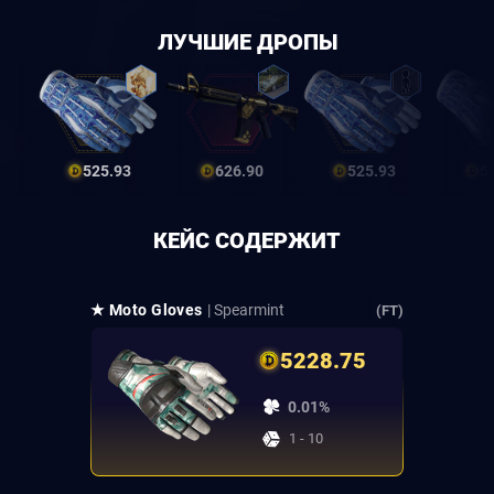
ЛУЧШИЕ ДРОПЫ
525.93
626.90
525.93
5
КЕЙС СОДЕРЖИТ
★ Moto Gloves
| Spearmint
(FT)
5228.75
0.01%
1 - 10