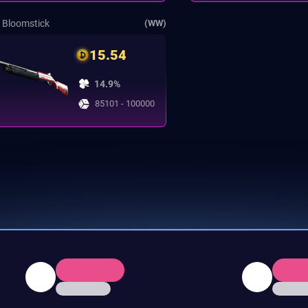
| Bloomstick
(WW)
15.54
14.9%
85101 - 100000