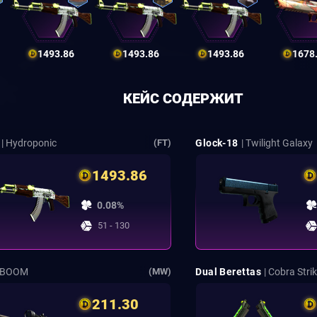
1493.86
1493.86
1493.86
1678
КЕЙС СОДЕРЖИТ
| Hydroponic
Glock-18
| Twilight Galaxy
(FT)
1493.86
0.08%
51 - 130
| BOOM
Dual Berettas
| Cobra Stri
(MW)
211.30