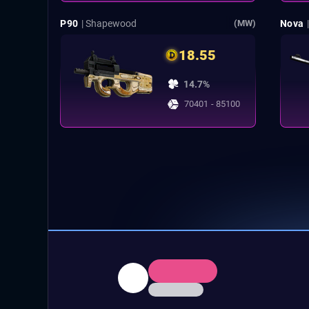
P90
| Shapewood
Nova
(MW)
18.55
14.7%
70401 - 85100