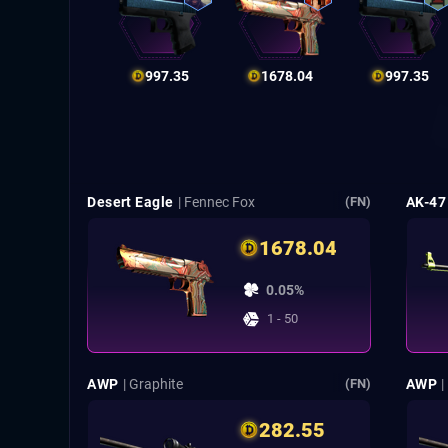
997.35
1678.04
997.35
Desert Eagle
| Fennec Fox
AK-47
(FN)
1678.04
0.05%
1 - 50
AWP
| Graphite
AWP
(FN)
282.55