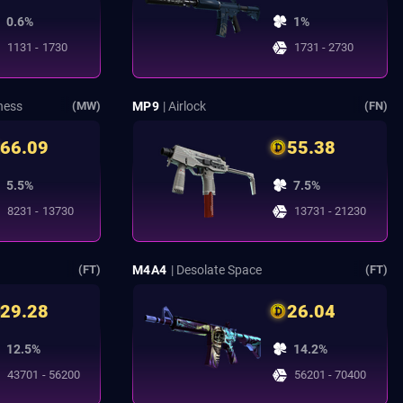
0.6%
1%
1131 - 1730
1731 - 2730
ness
MP9
| Airlock
(MW)
(FN)
66.09
55.38
5.5%
7.5%
8231 - 13730
13731 - 21230
M4A4
| Desolate Space
(FT)
(FT)
29.28
26.04
12.5%
14.2%
43701 - 56200
56201 - 70400