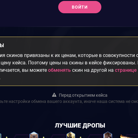
ВОЙТИ
НЫ
я скинов привязаны к их ценам, которые в совокупности
цену кейса. Поэтому цены на скины в кейсе фиксированы.
личается, вы можете
обменять
скин на другой на
странице
.
Перед открытием кейса
ьте настройки обмена вашего аккаунта, иначе наша система не см
ЛУЧШИЕ ДРОПЫ