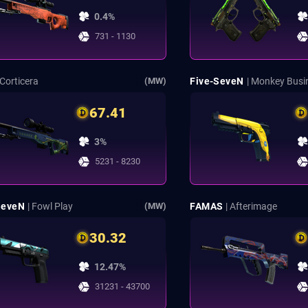
0.4%
731 - 1130
 Corticera
Five-SeveN
| Monkey Busi
(MW)
67.41
3%
5231 - 8230
SeveN
| Fowl Play
FAMAS
| Afterimage
(MW)
30.32
12.47%
31231 - 43700