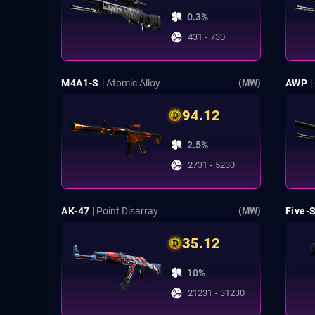
0.3%
431 - 730
M4A1-S
| Atomic Alloy
AWP
|
(MW)
94.12
2.5%
2731 - 5230
AK-47
| Point Disarray
Five-
(MW)
35.12
10%
21231 - 31230