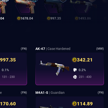
.04
1678.04
997.35
1493.86
AK-47
| Case Hardened
(FN)
(MW)
997.35
342.21
0.1%
0.2%
131 - 230
231 - 430
ke
M4A1-S
| Guardian
(FN)
(FN)
170.60
114.89