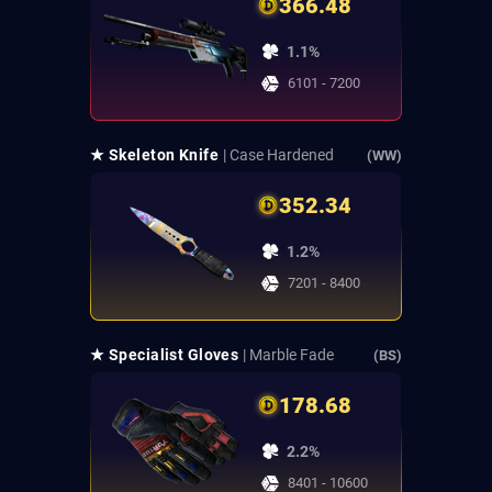
366.48
1.1%
6101 - 7200
★ Skeleton Knife
| Case Hardened
(WW)
352.34
1.2%
7201 - 8400
★ Specialist Gloves
| Marble Fade
(BS)
178.68
2.2%
8401 - 10600