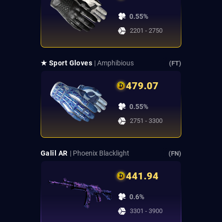
0.55%
2201 - 2750
★ Sport Gloves
| Amphibious
(FT)
479.07
0.55%
2751 - 3300
Galil AR
| Phoenix Blacklight
(FN)
441.94
0.6%
3301 - 3900