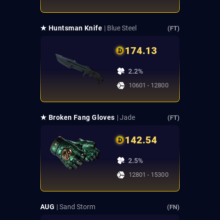
★ Huntsman Knife
| Blue Steel
(FT)
174.13
2.2%
10601 - 12800
★ Broken Fang Gloves
| Jade
(FT)
142.54
2.5%
12801 - 15300
AUG
| Sand Storm
(FN)