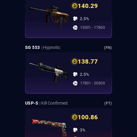
140.29
2.5%
15301 - 17800
SG 553
| Hypnotic
(FN)
138.77
2.5%
17801 - 20300
USP-S
| Kill Confirmed
(FT)
100.86
3%