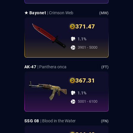
★ Bayonet
| Crimson Web
(MW)
371.47
1.1%
3901 - 5000
AK-47
| Panthera onca
(FT)
367.31
1.1%
5001 - 6100
SSG 08
| Blood in the Water
(FN)