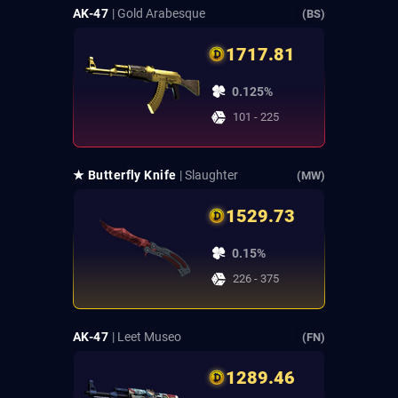
AK-47
| Gold Arabesque
(BS)
1717.81
0.125%
101 - 225
★ Butterfly Knife
| Slaughter
(MW)
1529.73
0.15%
226 - 375
AK-47
| Leet Museo
(FN)
1289.46