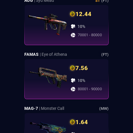
AUG
| Syd Mead
ST
(FT)
12.44
10%
70001 - 80000
FAMAS
| Eye of Athena
(FT)
7.56
10%
80001 - 90000
MAG-7
| Monster Call
(MW)
1.64