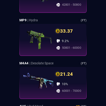
42801 - 50800
MP9
| Hydra
(FT)
33.37
9.2%
50801 - 60000
M4A4
| Desolate Space
(FT)
21.24
10%
60001 - 70000