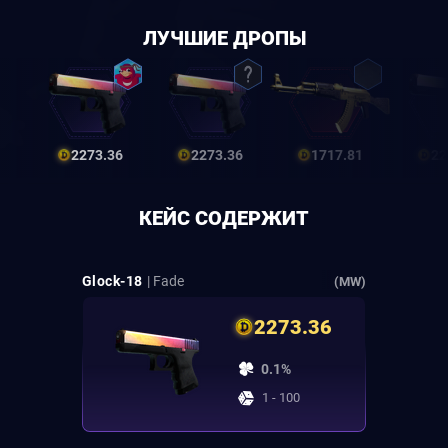
ЛУЧШИЕ ДРОПЫ
2273.36
2273.36
1717.81
22
КЕЙС СОДЕРЖИТ
Glock-18
| Fade
(MW)
2273.36
0.1%
1 - 100