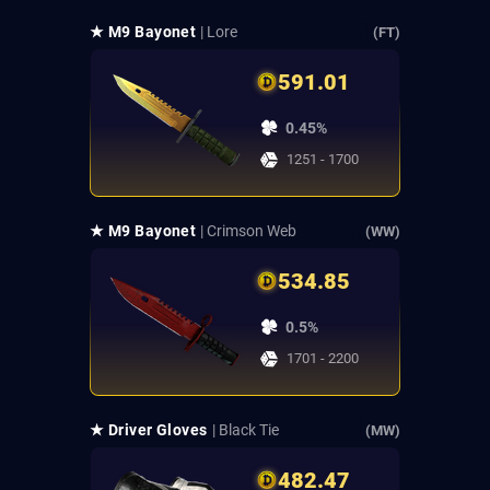
★ M9 Bayonet
| Lore
(FT)
591.01
0.45%
1251 - 1700
★ M9 Bayonet
| Crimson Web
(WW)
534.85
0.5%
1701 - 2200
★ Driver Gloves
| Black Tie
(MW)
482.47