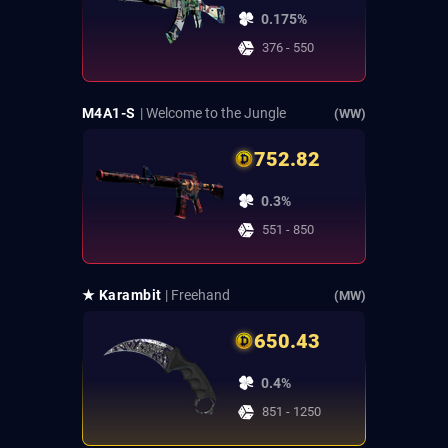
0.175%
376 - 550
M4A1-S
| Welcome to the Jungle
(WW)
752.82
0.3%
551 - 850
★ Karambit
| Freehand
(MW)
650.43
0.4%
851 - 1250