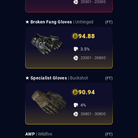
20301 - 23300
★ Broken Fang Gloves
| Unhinged
(FT)
94.88
3.5%
23301 - 26800
★ Specialist Gloves
| Buckshot
(FT)
90.94
4%
26801 - 30800
AWP
| Wildfire
(FT)