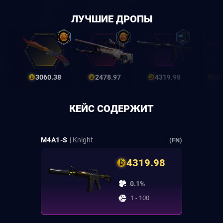
ЛУЧШИЕ ДРОПЫ
3060.38
2478.97
4319.98
30
КЕЙС СОДЕРЖИТ
M4A1-S
| Knight
(FN)
4319.98
0.1%
1 - 100