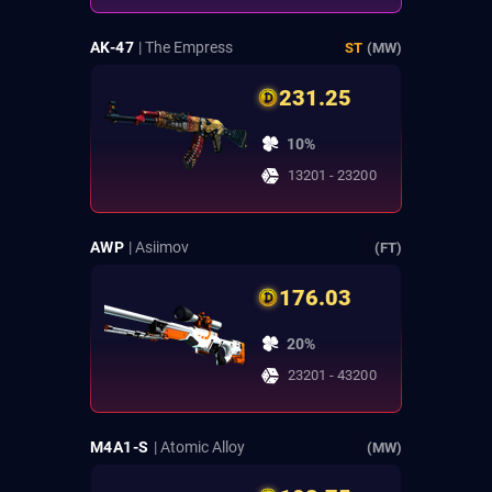
AK-47
| The Empress
ST
(MW)
231.25
10%
13201 - 23200
AWP
| Asiimov
(FT)
176.03
20%
23201 - 43200
M4A1-S
| Atomic Alloy
(MW)