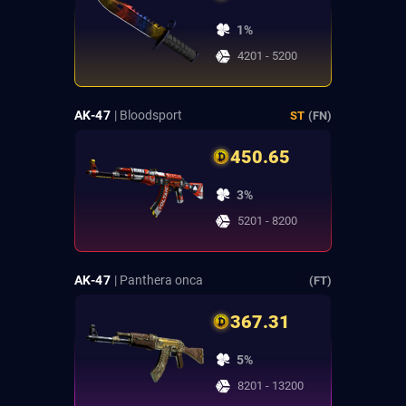
1%
4201 - 5200
AK-47
| Bloodsport
ST
(FN)
450.65
3%
5201 - 8200
AK-47
| Panthera onca
(FT)
367.31
5%
8201 - 13200