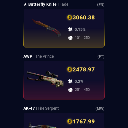
★ Butterfly Knife
| Fade
(FN)
3060.38
0.15%
101 - 250
AWP
| The Prince
(FT)
2478.97
0.2%
251 - 450
AK-47
| Fire Serpent
(MW)
1767.99