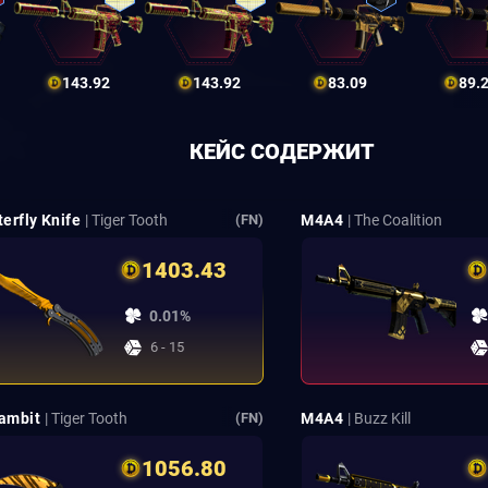
143.92
143.92
83.09
89.
КЕЙС СОДЕРЖИТ
erfly Knife
| Tiger Tooth
M4A4
| The Coalition
(FN)
1403.43
0.01%
6 - 15
ambit
| Tiger Tooth
M4A4
| Buzz Kill
(FN)
1056.80