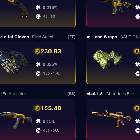
0.015%
46 - 60
cialist Gloves
| Field Agent
★ Hand Wraps
| CAUTION!
(FT)
230.83
0.035%
136 - 170
| Fuel Injector
M4A1-S
| Chantico's Fire
(BS)
155.48
0.15%
451 - 600