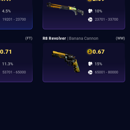
4.5%
10%
19201 - 23700
23701 - 33700
R8 Revolver
| Banana Cannon
(FT)
(WW)
0.71
0.67
11.3%
15%
53701 - 65000
65001 - 80000