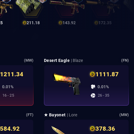
25
211.18
143.92
172.35
Desert Eagle
| Blaze
(MW)
(FN)
1211.34
1111.87
0.01%
0.01%
16 - 25
26 - 35
★ Bayonet
| Lore
(FT)
(MW)
584.92
378.36