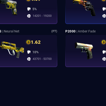
5%
14201 - 19200
S
| Neural Net
P2000
| Amber Fade
(FT)
1.62
10%
43701 - 53700