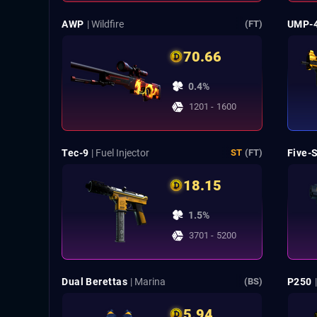
AWP
| Wildfire
UMP-
(FT)
70.66
0.4%
1201 - 1600
Tec-9
| Fuel Injector
Five-
ST
(FT)
18.15
1.5%
3701 - 5200
Dual Berettas
| Marina
P250
(BS)
5.94