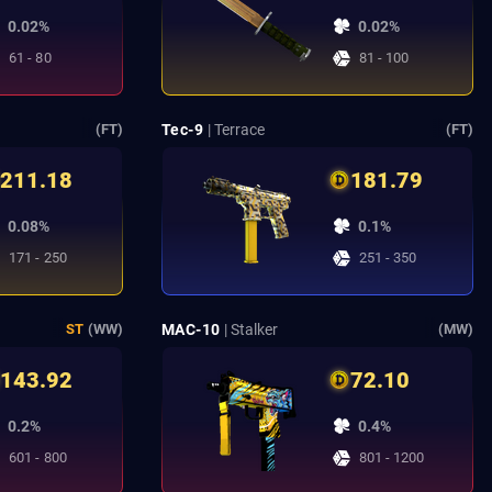
0.02%
0.02%
61 - 80
81 - 100
Tec-9
| Terrace
(FT)
(FT)
211.18
181.79
0.08%
0.1%
171 - 250
251 - 350
MAC-10
| Stalker
ST
(WW)
(MW)
143.92
72.10
0.2%
0.4%
601 - 800
801 - 1200