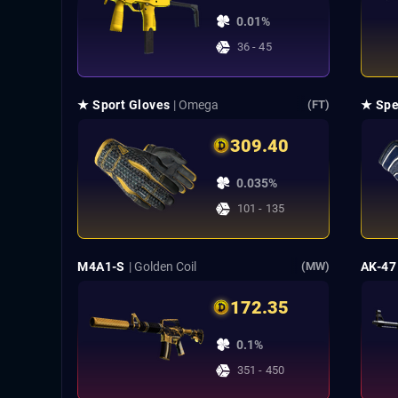
0.01%
36 - 45
★ Sport Gloves
| Omega
★ Spe
(FT)
309.40
0.035%
101 - 135
M4A1-S
| Golden Coil
AK-47
(MW)
172.35
0.1%
351 - 450