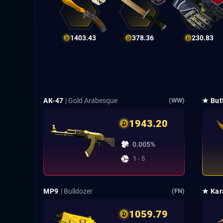
1403.43
378.36
230.83
AK-47
| Gold Arabesque
★ Butt
(WW)
1943.20
0.005%
1 - 5
MP9
| Bulldozer
★ Kar
(FN)
1059.79