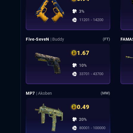
3%
11201 - 14200
Five-SeveN
| Buddy
FAMA
(FT)
1.67
10%
33701 - 43700
MP7
| Akoben
(MW)
0.49
20%
80001 - 100000