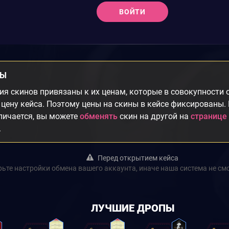
ВОЙТИ
НЫ
я скинов привязаны к их ценам, которые в совокупности
цену кейса. Поэтому цены на скины в кейсе фиксированы.
личается, вы можете
обменять
скин на другой на
странице
.
Перед открытием кейса
ьте настройки обмена вашего аккаунта, иначе наша система не см
ЛУЧШИЕ ДРОПЫ