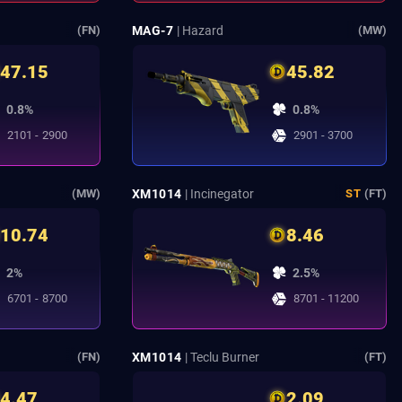
MAG-7
| Hazard
(FN)
(MW)
47.15
45.82
0.8%
0.8%
2101 - 2900
2901 - 3700
XM1014
| Incinegator
(MW)
ST
(FT)
10.74
8.46
2%
2.5%
6701 - 8700
8701 - 11200
XM1014
| Teclu Burner
(FN)
(FT)
4.47
2.09