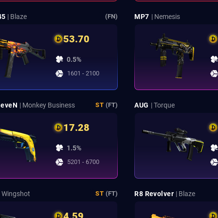
45
| Blaze
MP7
| Nemesis
(FN)
53.70
0.5%
1601 - 2100
SeveN
| Monkey Business
AUG
| Torque
ST
(FT)
17.28
1.5%
5201 - 6700
| Wingshot
R8 Revolver
| Blaze
ST
(FT)
4.59