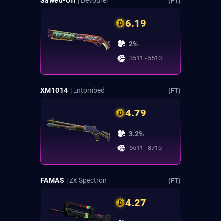
Sawed-Off
| Devourer
(FT)
6.19
2%
3511 - 5510
XM1014
| Entombed
(FT)
4.79
3.2%
5511 - 8710
FAMAS
| ZX Spectron
(FT)
4.27