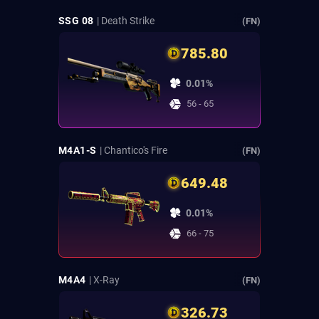
SSG 08
| Death Strike
(FN)
785.80
0.01%
56 - 65
M4A1-S
| Chantico's Fire
(FN)
649.48
0.01%
66 - 75
M4A4
| X-Ray
(FN)
326.73