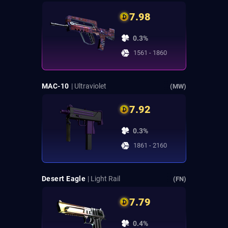
7.98
0.3%
1561 - 1860
MAC-10
| Ultraviolet
(MW)
7.92
0.3%
1861 - 2160
Desert Eagle
| Light Rail
(FN)
7.79
0.4%