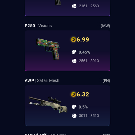
2161 - 2560
P250
| Visions
(MW)
6.99
0.45%
2561 - 3010
AWP
| Safari Mesh
(FN)
6.32
0.5%
3011 - 3510