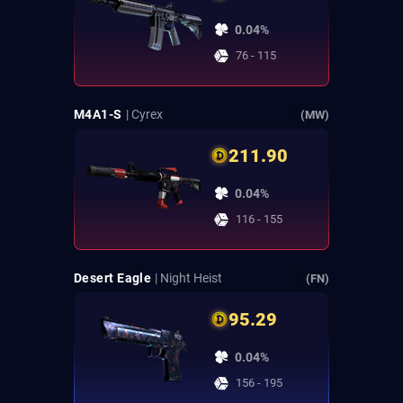
0.04%
76 - 115
M4A1-S
| Cyrex
(MW)
211.90
0.04%
116 - 155
Desert Eagle
| Night Heist
(FN)
95.29
0.04%
156 - 195