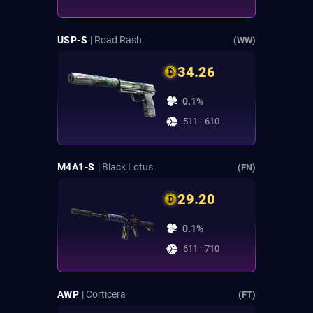
USP-S
| Road Rash
(WW)
34.26
0.1%
511 - 610
M4A1-S
| Black Lotus
(FN)
29.20
0.1%
611 - 710
AWP
| Corticera
(FT)