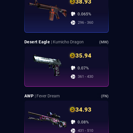
38.93
0.065%
296 - 360
Desert Eagle
| Kumicho Dragon
(MW)
35.94
0.07%
361 - 430
AWP
| Fever Dream
(FN)
34.93
0.08%
431 - 510