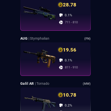
28.78
0.1%
711 - 810
AUG
| Stymphalian
(FN)
19.56
0.1%
811 - 910
Galil AR
| Tornado
(MW)
10.78
0.2%