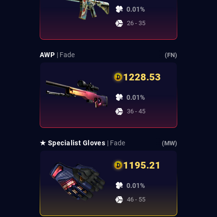
0.01%
26 - 35
AWP
| Fade
(FN)
1228.53
0.01%
36 - 45
★ Specialist Gloves
| Fade
(MW)
1195.21
0.01%
46 - 55