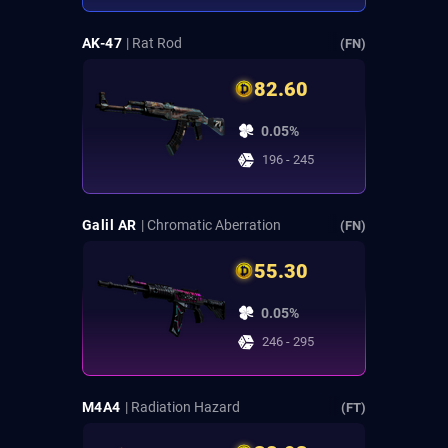
AK-47
| Rat Rod
(FN)
82.60
0.05%
196 - 245
Galil AR
| Chromatic Aberration
(FN)
55.30
0.05%
246 - 295
M4A4
| Radiation Hazard
(FT)