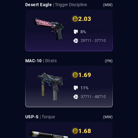
Desert Eagle
| Trigger Discipline
(MW)
2.03
8%
29711 - 37710
MAC-10
| Strats
(FN)
1.69
11%
37711 - 48710
USP-S
| Torque
(MW)
1.68