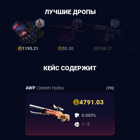
ЛУЧШИЕ ДРОПЫ
1195.21
55.30
158.27
1
КЕЙС СОДЕРЖИТ
AWP
| Desert Hydra
(FN)
4791.03
0.005%
1 - 5