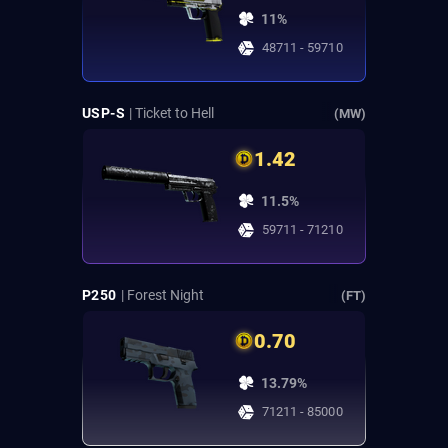
11%
48711 - 59710
USP-S
| Ticket to Hell
(MW)
1.42
11.5%
59711 - 71210
P250
| Forest Night
(FT)
0.70
13.79%
71211 - 85000