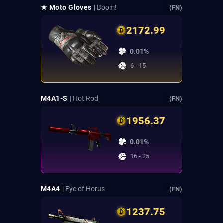
★ Moto Gloves
| Boom!
(FN)
2172.99
0.01%
6 - 15
M4A1-S
| Hot Rod
(FN)
1956.37
0.01%
16 - 25
M4A4
| Eye of Horus
(FN)
1237.75