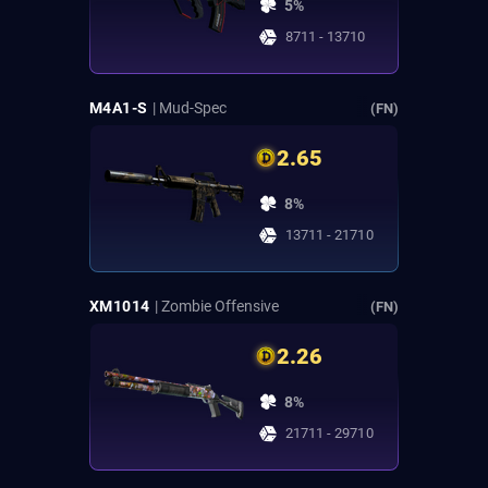
5%
8711 - 13710
M4A1-S
| Mud-Spec
(FN)
2.65
8%
13711 - 21710
XM1014
| Zombie Offensive
(FN)
2.26
8%
21711 - 29710