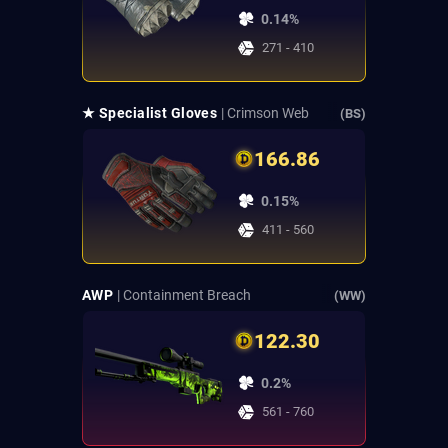
0.14%
271 - 410
★ Specialist Gloves
| Crimson Web
(BS)
166.86
0.15%
411 - 560
AWP
| Containment Breach
(WW)
122.30
0.2%
561 - 760