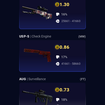
1.30
16%
25661 - 41660
USP-S
| Check Engine
(MW)
0.86
17%
41661 - 58660
AUG
| Surveillance
(FT)
0.73
18%