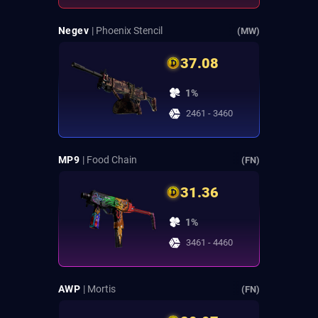
Negev
| Phoenix Stencil
(MW)
37.08
1%
2461 - 3460
MP9
| Food Chain
(FN)
31.36
1%
3461 - 4460
AWP
| Mortis
(FN)