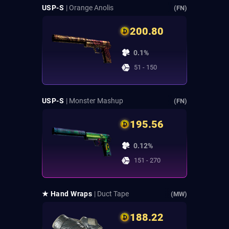
USP-S
| Orange Anolis
(FN)
200.80
0.1%
51 - 150
USP-S
| Monster Mashup
(FN)
195.56
0.12%
151 - 270
★ Hand Wraps
| Duct Tape
(MW)
188.22