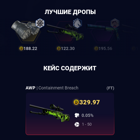
ЛУЧШИЕ ДРОПЫ
188.22
122.30
195.56
1
КЕЙС СОДЕРЖИТ
AWP
| Containment Breach
(FT)
329.97
0.05%
1 - 50