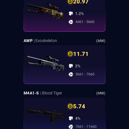
20.97
1.2%
4461 - 5660
AWP
| Exoskeleton
(MW)
11.71
2%
5661 - 7660
M4A1-S
| Blood Tiger
(MW)
5.74
4%
7661 - 11660