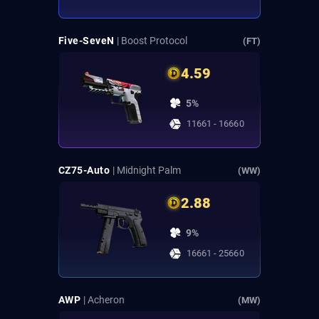
Five-SeveN
| Boost Protocol
(FT)
4.59
5%
11661 - 16660
CZ75-Auto
| Midnight Palm
(WW)
2.88
9%
16661 - 25660
AWP
| Acheron
(MW)