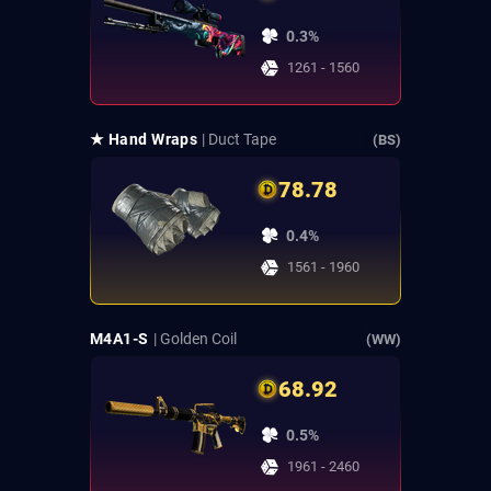
0.3%
1261 - 1560
★ Hand Wraps
| Duct Tape
(BS)
78.78
0.4%
1561 - 1960
M4A1-S
| Golden Coil
(WW)
68.92
0.5%
1961 - 2460