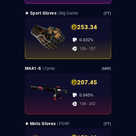
★ Sport Gloves
| Big Game
(FT)
253.34
0.032%
126 - 157
M4A1-S
| Cyrex
(MW)
207.45
0.045%
158 - 202
★ Moto Gloves
| POW!
(FT)