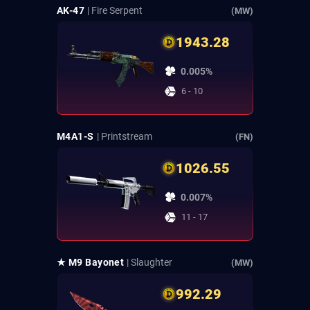
AK-47
| Fire Serpent
(MW)
1943.28
0.005%
6 - 10
M4A1-S
| Printstream
(FN)
1026.55
0.007%
11 - 17
★ M9 Bayonet
| Slaughter
(MW)
992.29