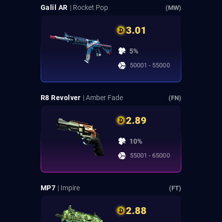
Galil AR
| Rocket Pop
(MW)
3.01
5%
50001 - 55000
R8 Revolver
| Amber Fade
(FN)
2.89
10%
55001 - 65000
MP7
| Impire
(FT)
2.88