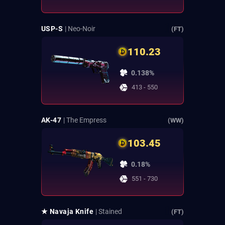
USP-S
| Neo-Noir
(FT)
110.23
0.138%
413 - 550
AK-47
| The Empress
(WW)
103.45
0.18%
551 - 730
★ Navaja Knife
| Stained
(FT)