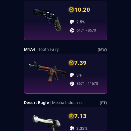
10.20
2.5%
6171 - 8670
M4A4
| Tooth Fairy
(MW)
7.39
3%
8671 - 11670
Desert Eagle
| Mecha Industries
(FT)
7.13
3.33%