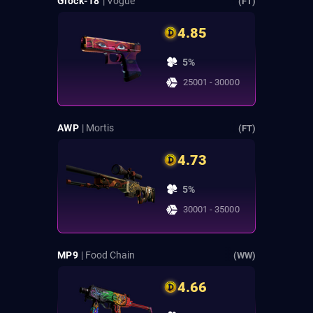
Glock-18
| Vogue
(FT)
4.85
5%
25001 - 30000
AWP
| Mortis
(FT)
4.73
5%
30001 - 35000
MP9
| Food Chain
(WW)
4.66