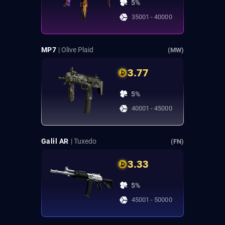
5%
35001 - 40000
MP7
| Olive Plaid
(MW)
3.77
5%
40001 - 45000
Galil AR
| Tuxedo
(FN)
3.33
5%
45001 - 50000