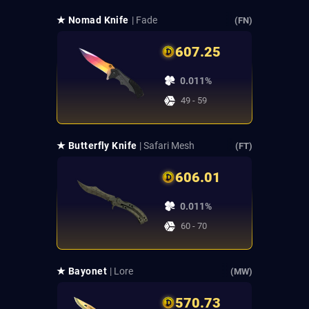
★ Nomad Knife
| Fade
(FN)
607.25
0.011%
49 - 59
★ Butterfly Knife
| Safari Mesh
(FT)
606.01
0.011%
60 - 70
★ Bayonet
| Lore
(MW)
570.73