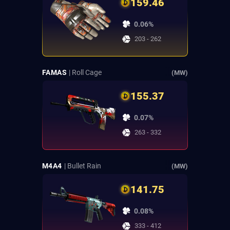
159.46
0.06%
203 - 262
FAMAS
| Roll Cage
(MW)
155.37
0.07%
263 - 332
M4A4
| Bullet Rain
(MW)
141.75
0.08%
333 - 412