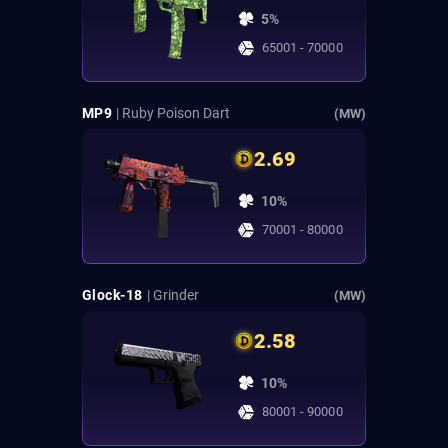
5%
65001 - 70000
MP9
| Ruby Poison Dart
(MW)
2.69
10%
70001 - 80000
Glock-18
| Grinder
(MW)
2.58
10%
80001 - 90000