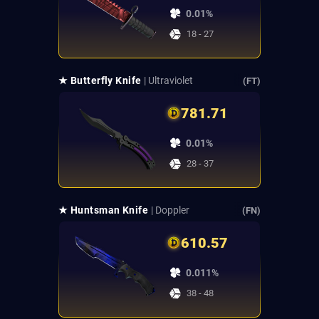
0.01%
18 - 27
★ Butterfly Knife
| Ultraviolet
(FT)
781.71
0.01%
28 - 37
★ Huntsman Knife
| Doppler
(FN)
610.57
0.011%
38 - 48