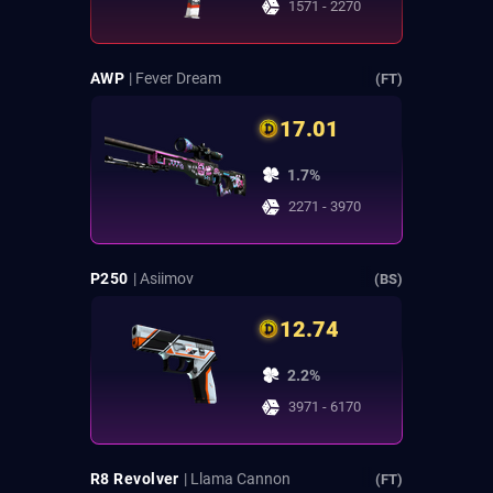
1571 - 2270
AWP
| Fever Dream
(FT)
17.01
1.7%
2271 - 3970
P250
| Asiimov
(BS)
12.74
2.2%
3971 - 6170
R8 Revolver
| Llama Cannon
(FT)