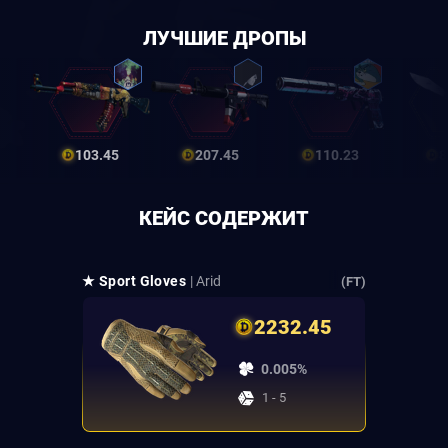
ЛУЧШИЕ ДРОПЫ
103.45
207.45
110.23
8
КЕЙС СОДЕРЖИТ
★ Sport Gloves
| Arid
(FT)
2232.45
0.005%
1 - 5