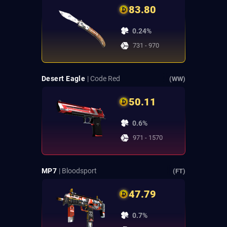
83.80
0.24%
731 - 970
Desert Eagle
| Code Red
(WW)
50.11
0.6%
971 - 1570
MP7
| Bloodsport
(FT)
47.79
0.7%