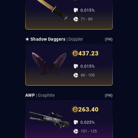
0.015%
71 - 85
★ Shadow Daggers
| Doppler
(FN)
437.23
0.015%
86 - 100
AWP
| Graphite
(FN)
263.40
0.025%
101 - 125