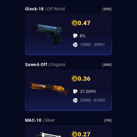
Glock-18
| Off World
(MW)
0.47
8%
15992 - 23991
Sawed-Off
| Origami
(MW)
0.36
37.009%
23992 - 61000
MAC-10
| Silver
(FN)
0.27