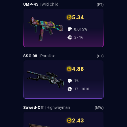
UMP-45
| Wild Child
(FT)
5.34
0.015%
2 - 16
SSG 08
| Parallax
(FT)
4.88
1%
17 - 1016
Sawed-Off
| Highwayman
(MW)
2.43