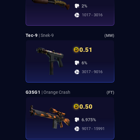
2%
1017 - 3016
Tec-9
| Snek-9
(MW)
0.51
6%
3017 - 9016
G3SG1
| Orange Crash
(FT)
0.50
6.975%
9017 - 15991