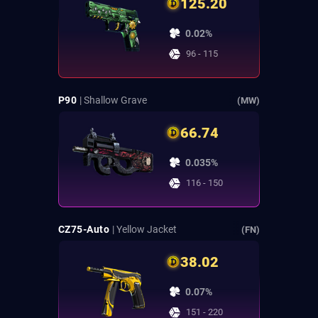
125.20
0.02%
96 - 115
P90
| Shallow Grave
(MW)
66.74
0.035%
116 - 150
CZ75-Auto
| Yellow Jacket
(FN)
38.02
0.07%
151 - 220