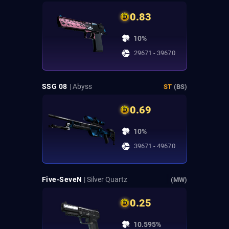
0.83
10%
29671 - 39670
SSG 08
| Abyss
ST
(BS)
0.69
10%
39671 - 49670
Five-SeveN
| Silver Quartz
(MW)
0.25
10.595%