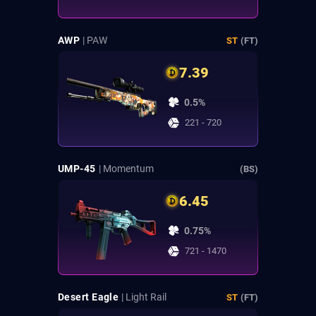
AWP
| PAW
ST
(FT)
7.39
0.5%
221 - 720
UMP-45
| Momentum
(BS)
6.45
0.75%
721 - 1470
Desert Eagle
| Light Rail
ST
(FT)