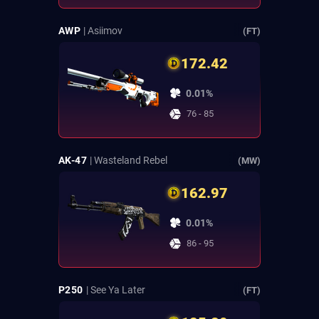
AWP
| Asiimov
(FT)
172.42
0.01%
76 - 85
AK-47
| Wasteland Rebel
(MW)
162.97
0.01%
86 - 95
P250
| See Ya Later
(FT)