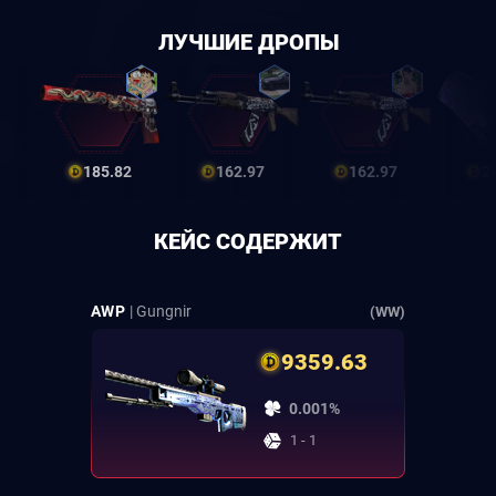
ЛУЧШИЕ ДРОПЫ
185.82
162.97
162.97
2
КЕЙС СОДЕРЖИТ
AWP
| Gungnir
(WW)
9359.63
0.001%
1 - 1