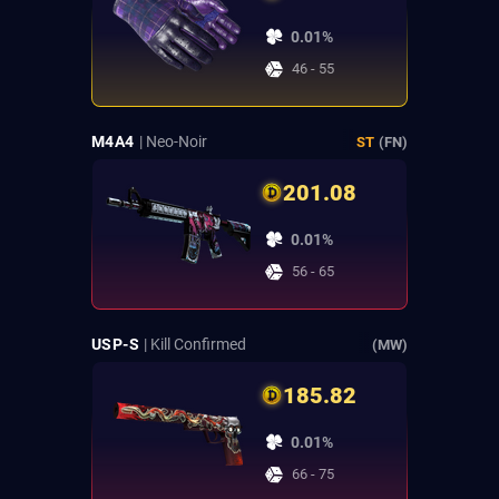
0.01%
46 - 55
M4A4
| Neo-Noir
ST
(FN)
201.08
0.01%
56 - 65
USP-S
| Kill Confirmed
(MW)
185.82
0.01%
66 - 75