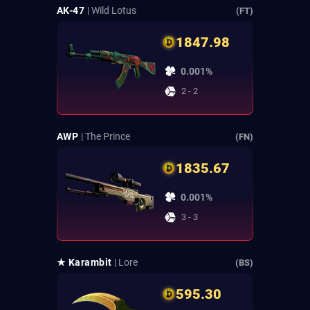
AK-47
| Wild Lotus
(FT)
1847.98
0.001%
2 - 2
AWP
| The Prince
(FN)
1835.67
0.001%
3 - 3
★ Karambit
| Lore
(BS)
595.30