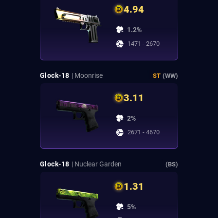
4.94
1.2%
1471 - 2670
Glock-18
| Moonrise
ST
(WW)
3.11
2%
2671 - 4670
Glock-18
| Nuclear Garden
(BS)
1.31
5%