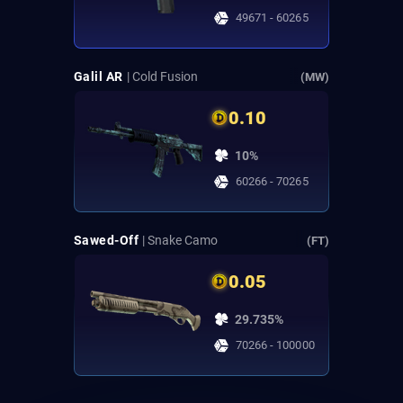
49671 - 60265
Galil AR
| Cold Fusion
(MW)
0.10
10%
60266 - 70265
Sawed-Off
| Snake Camo
(FT)
0.05
29.735%
70266 - 100000