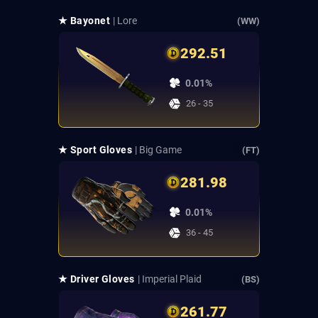
★ Bayonet
| Lore
(WW)
292.51
0.01%
26 - 35
★ Sport Gloves
| Big Game
(FT)
281.98
0.01%
36 - 45
★ Driver Gloves
| Imperial Plaid
(BS)
261.77