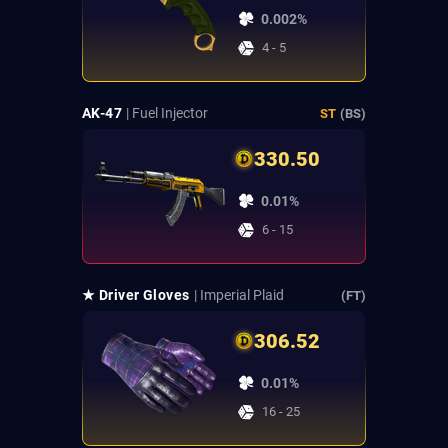
0.002%
4 - 5
AK-47
| Fuel Injector
ST
(BS)
330.50
0.01%
6 - 15
★ Driver Gloves
| Imperial Plaid
(FT)
306.52
0.01%
16 - 25