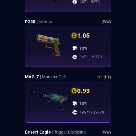
4671 - 9670
P250
| Inferno
(WW)
1.05
10%
9671 - 19670
MAG-7
| Monster Call
ST
(FT)
0.93
10%
19671 - 29670
Desert Eagle
| Trigger Discipline
(WW)