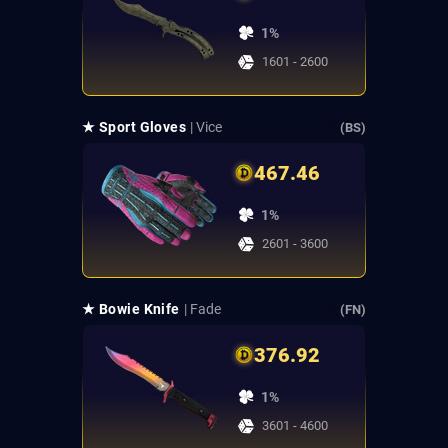
1%
1601 - 2600
★ Sport Gloves
| Vice
(BS)
467.46
1%
2601 - 3600
★ Bowie Knife
| Fade
(FN)
376.92
1%
3601 - 4600