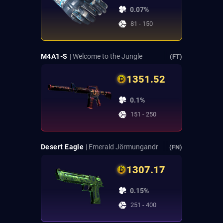
0.07%
81 - 150
M4A1-S
| Welcome to the Jungle
(FT)
1351.52
0.1%
151 - 250
Desert Eagle
| Emerald Jörmungandr
(FN)
1307.17
0.15%
251 - 400