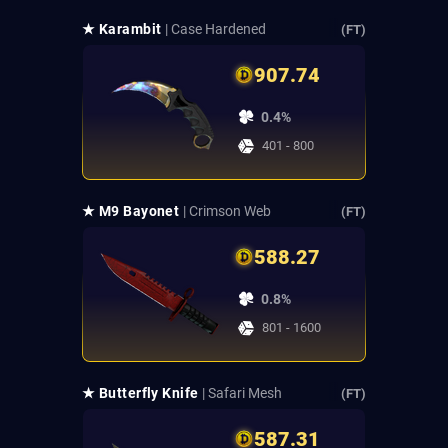
★ Karambit
| Case Hardened
(FT)
907.74
0.4%
401 - 800
★ M9 Bayonet
| Crimson Web
(FT)
588.27
0.8%
801 - 1600
★ Butterfly Knife
| Safari Mesh
(FT)
587.31