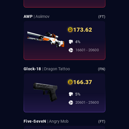
AWP
| Asiimov
(FT)
173.62
4%
16601 - 20600
Glock-18
| Dragon Tattoo
(FN)
166.37
5%
20601 - 25600
Five-SeveN
| Angry Mob
(FT)