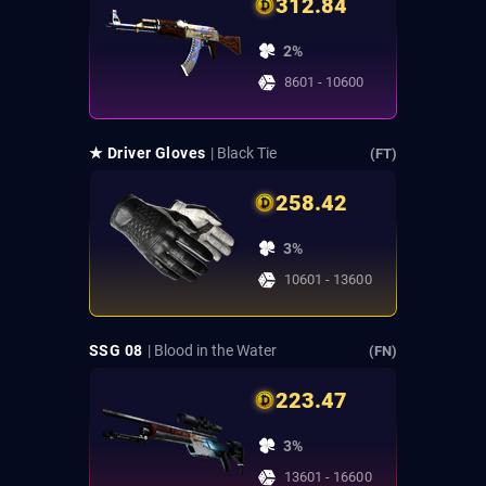
312.84
2%
8601 - 10600
★ Driver Gloves
| Black Tie
(FT)
258.42
3%
10601 - 13600
SSG 08
| Blood in the Water
(FN)
223.47
3%
13601 - 16600