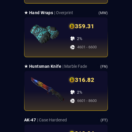
★ Hand Wraps
| Overprint
(MW)
359.31
2%
4601 - 6600
★ Huntsman Knife
| Marble Fade
(FN)
316.82
2%
6601 - 8600
AK-47
| Case Hardened
(FT)