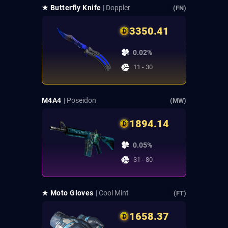
★ Butterfly Knife
| Doppler
(FN)
3350.41
0.02%
11 - 30
M4A4
| Poseidon
(MW)
1894.14
0.05%
31 - 80
★ Moto Gloves
| Cool Mint
(FT)
1658.37