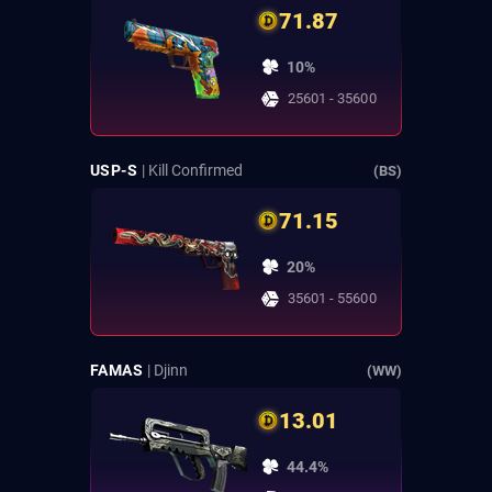
71.87
10%
25601 - 35600
USP-S
| Kill Confirmed
(BS)
71.15
20%
35601 - 55600
FAMAS
| Djinn
(WW)
13.01
44.4%