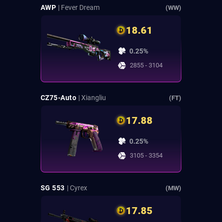
AWP
| Fever Dream
(WW)
18.61
0.25%
2855 - 3104
CZ75-Auto
| Xiangliu
(FT)
17.88
0.25%
3105 - 3354
SG 553
| Cyrex
(MW)
17.85