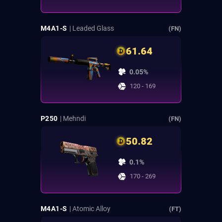
M4A1-S
| Leaded Glass
(FN)
61.64
0.05%
120 - 169
P250
| Mehndi
(FN)
50.82
0.1%
170 - 269
M4A1-S
| Atomic Alloy
(FT)