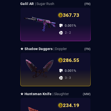
Galil AR
| Sugar Rush
(FN)
367.73
0.001%
2 - 2
★ Shadow Daggers
| Doppler
(FN)
286.55
0.001%
3 - 3
★ Huntsman Knife
| Slaughter
(MW)
234.19