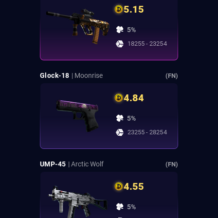
5.15
5%
18255 - 23254
Glock-18
| Moonrise
(FN)
4.84
5%
23255 - 28254
UMP-45
| Arctic Wolf
(FN)
4.55
5%