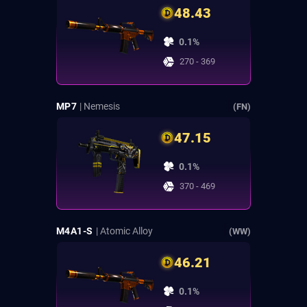
48.43
0.1%
270 - 369
MP7
| Nemesis
(FN)
47.15
0.1%
370 - 469
M4A1-S
| Atomic Alloy
(WW)
46.21
0.1%