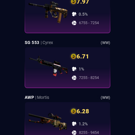
7.97
0.5%
6755 - 7254
SG 553
| Cyrex
(WW)
6.71
1%
7255 - 8254
AWP
| Mortis
(WW)
6.28
1.2%
8255 - 9454