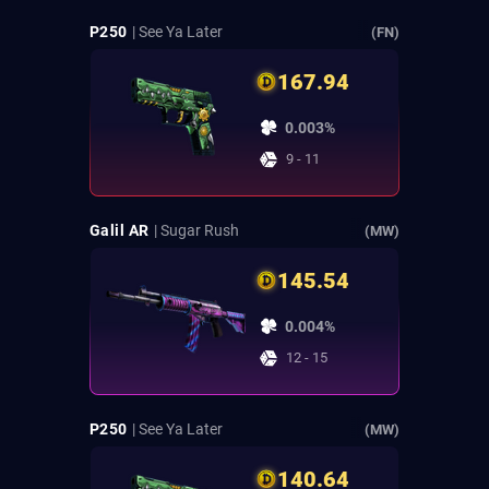
P250
| See Ya Later
(FN)
167.94
0.003%
9 - 11
Galil AR
| Sugar Rush
(MW)
145.54
0.004%
12 - 15
P250
| See Ya Later
(MW)
140.64