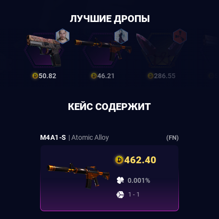
ЛУЧШИЕ ДРОПЫ
50.82
46.21
286.55
5
КЕЙС СОДЕРЖИТ
M4A1-S
| Atomic Alloy
(FN)
462.40
0.001%
1 - 1