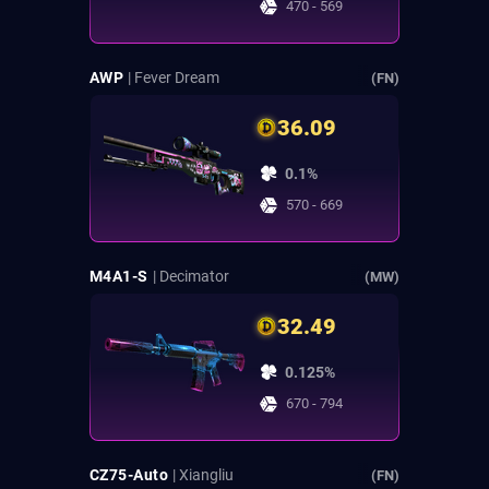
470 - 569
AWP
| Fever Dream
(FN)
36.09
0.1%
570 - 669
M4A1-S
| Decimator
(MW)
32.49
0.125%
670 - 794
CZ75-Auto
| Xiangliu
(FN)