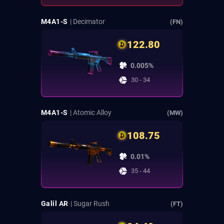
M4A1-S
| Decimator
(FN)
122.80
0.005%
30 - 34
M4A1-S
| Atomic Alloy
(MW)
108.75
0.01%
35 - 44
Galil AR
| Sugar Rush
(FT)