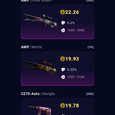
AWP
| Fever Dream
(MW)
22.26
0.2%
1655 - 1854
AWP
| Mortis
(FN)
19.93
0.25%
1855 - 2104
CZ75-Auto
| Xiangliu
(MW)
19.78