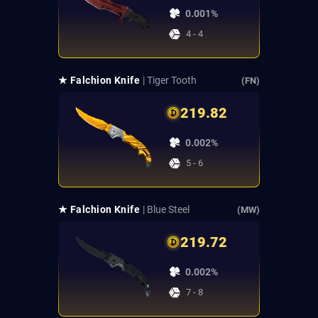
0.001%
4 - 4
★ Falchion Knife
| Tiger Tooth
(FN)
219.82
0.002%
5 - 6
★ Falchion Knife
| Blue Steel
(MW)
219.72
0.002%
7 - 8