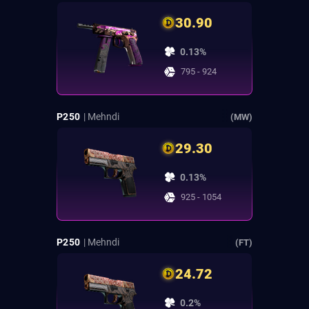
30.90
0.13%
795 - 924
P250
| Mehndi
(MW)
29.30
0.13%
925 - 1054
P250
| Mehndi
(FT)
24.72
0.2%