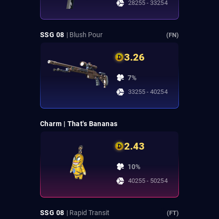
28255 - 33254
SSG 08
| Blush Pour
(FN)
3.26
7%
33255 - 40254
Charm | That's Bananas
2.43
10%
40255 - 50254
SSG 08
| Rapid Transit
(FT)