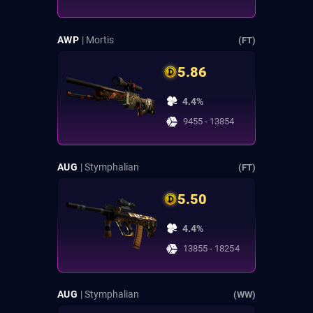
AWP
| Mortis
(FT)
5.86
4.4%
9455 - 13854
AUG
| Stymphalian
(FT)
5.50
4.4%
13855 - 18254
AUG
| Stymphalian
(WW)