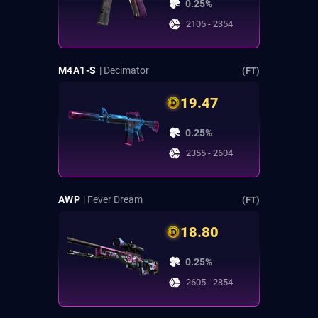
0.25%
2105 - 2354
M4A1-S
| Decimator
(FT)
19.47
0.25%
2355 - 2604
AWP
| Fever Dream
(FT)
18.80
0.25%
2605 - 2854