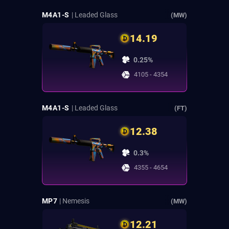
M4A1-S
| Leaded Glass
(MW)
14.19
0.25%
4105 - 4354
M4A1-S
| Leaded Glass
(FT)
12.38
0.3%
4355 - 4654
MP7
| Nemesis
(MW)
12.21