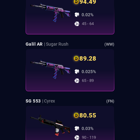
94.49
0.02%
45 - 64
Galil AR
| Sugar Rush
(WW)
89.28
0.025%
65 - 89
SG 553
| Cyrex
(FN)
80.55
0.03%
90 - 119