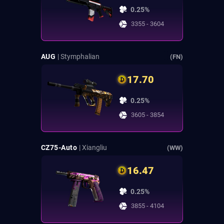
0.25%
3355 - 3604
AUG
| Stymphalian
(FN)
17.70
0.25%
3605 - 3854
CZ75-Auto
| Xiangliu
(WW)
16.47
0.25%
3855 - 4104