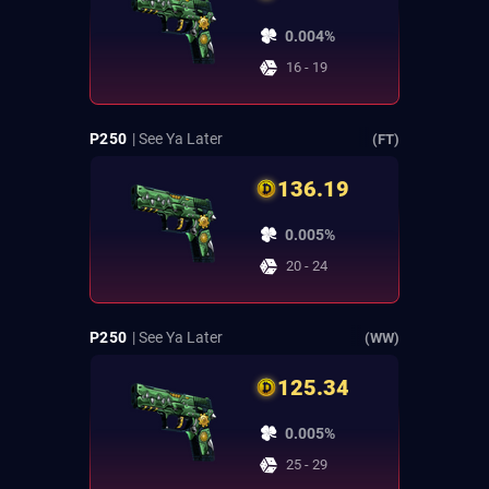
0.004%
16 - 19
P250
| See Ya Later
(FT)
136.19
0.005%
20 - 24
P250
| See Ya Later
(WW)
125.34
0.005%
25 - 29