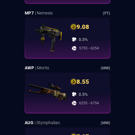
MP7
| Nemesis
(FT)
9.08
0.5%
5755 - 6254
AWP
| Mortis
(MW)
8.55
0.5%
6255 - 6754
AUG
| Stymphalian
(MW)