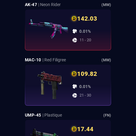
AK-47
| Neon Rider
(MW)
142.03
0.01%
11 - 20
MAC-10
| Red Filigree
(MW)
109.82
0.01%
21 - 30
UMP-45
| Plastique
(FN)
17.44