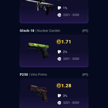
1%
2201 - 3200
Glock-18
| Nuclear Garden
(FT)
1.71
2%
3201 - 5200
P250
| Vino Primo
(FT)
1.28
3%
5201 - 8200