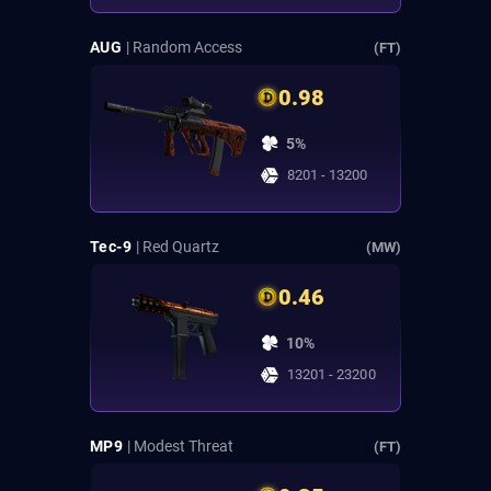
AUG
| Random Access
(FT)
0.98
5%
8201 - 13200
Tec-9
| Red Quartz
(MW)
0.46
10%
13201 - 23200
MP9
| Modest Threat
(FT)