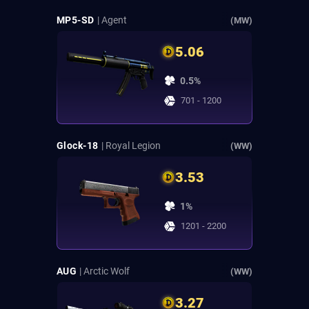
MP5-SD
| Agent
(MW)
5.06
0.5%
701 - 1200
Glock-18
| Royal Legion
(WW)
3.53
1%
1201 - 2200
AUG
| Arctic Wolf
(WW)
3.27