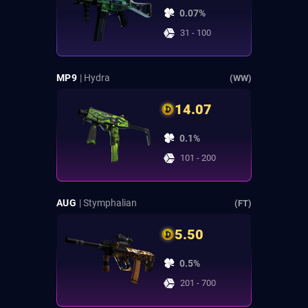
0.07%
31 - 100
MP9
| Hydra
(WW)
14.07
0.1%
101 - 200
AUG
| Stymphalian
(FT)
5.50
0.5%
201 - 700