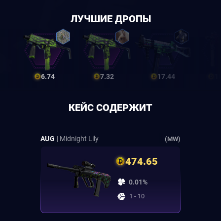
ЛУЧШИЕ ДРОПЫ
6.74
7.32
17.44
1
КЕЙС СОДЕРЖИТ
AUG
| Midnight Lily
(MW)
474.65
0.01%
1 - 10