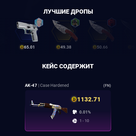
ЛУЧШИЕ ДРОПЫ
65.01
49.38
50.66
5
КЕЙС СОДЕРЖИТ
AK-47
| Case Hardened
(FN)
1132.71
0.01%
1 - 10