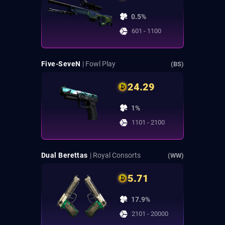
0.5%
601 - 1100
Five-SeveN
| Fowl Play
(BS)
24.29
1%
1101 - 2100
Dual Berettas
| Royal Consorts
(WW)
5.71
17.9%
2101 - 20000