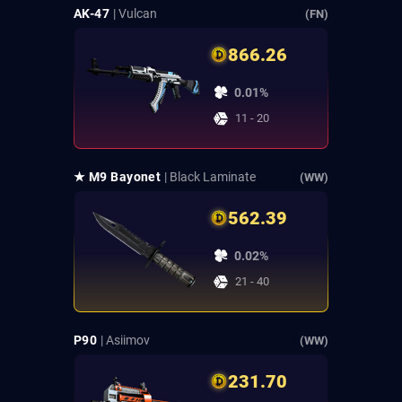
AK-47
| Vulcan
(FN)
866.26
0.01%
11 - 20
★ M9 Bayonet
| Black Laminate
(WW)
562.39
0.02%
21 - 40
P90
| Asiimov
(WW)
231.70