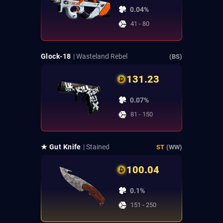
0.04%
41 - 80
Glock-18
| Wasteland Rebel
(BS)
131.23
0.07%
81 - 150
★ Gut Knife
| Stained
ST
(WW)
100.04
0.1%
151 - 250