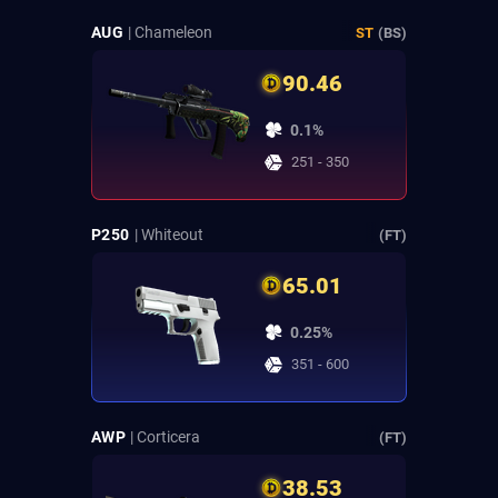
AUG
| Chameleon
ST
(BS)
90.46
0.1%
251 - 350
P250
| Whiteout
(FT)
65.01
0.25%
351 - 600
AWP
| Corticera
(FT)
38.53