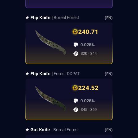
★ Flip Knife
| Boreal Forest
(FN)
240.71
0.025%
320 - 344
★ Flip Knife
| Forest DDPAT
(FN)
224.52
0.025%
345 - 369
★ Gut Knife
| Boreal Forest
(FN)