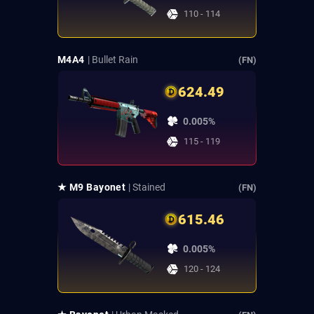
110 - 114
M4A4
| Bullet Rain
(FN)
624.49
0.005%
115 - 119
★ M9 Bayonet
| Stained
(FN)
615.46
0.005%
120 - 124