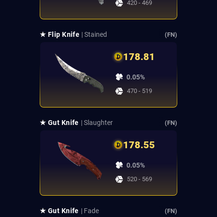
420 - 469
★ Flip Knife
| Stained
(FN)
178.81
0.05%
470 - 519
★ Gut Knife
| Slaughter
(FN)
178.55
0.05%
520 - 569
★ Gut Knife
| Fade
(FN)