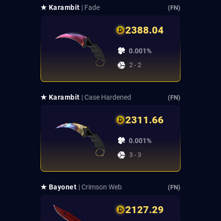
★ Karambit
| Fade
(FN)
2388.04
0.001%
2 - 2
★ Karambit
| Case Hardened
(FN)
2311.66
0.001%
3 - 3
★ Bayonet
| Crimson Web
(FN)
2127.29