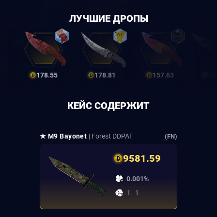
ЛУЧШИЕ ДРОПЫ
178.55
178.81
157.63
10
КЕЙС СОДЕРЖИТ
★ M9 Bayonet
| Forest DDPAT
(FN)
9581.59
0.001%
1 - 1