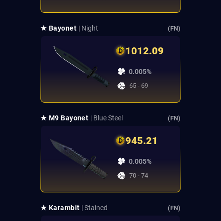
★ Bayonet
| Night
(FN)
1012.09
0.005%
65 - 69
★ M9 Bayonet
| Blue Steel
(FN)
945.21
0.005%
70 - 74
★ Karambit
| Stained
(FN)