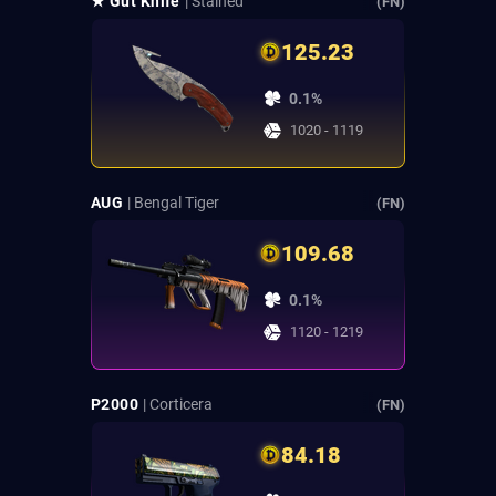
★ Gut Knife
| Stained
(FN)
125.23
0.1%
1020 - 1119
AUG
| Bengal Tiger
(FN)
109.68
0.1%
1120 - 1219
P2000
| Corticera
(FN)
84.18