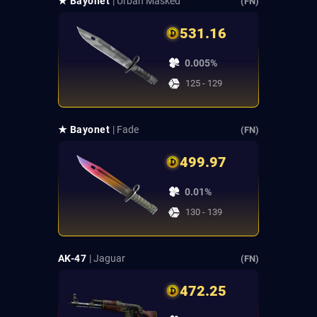
★ Bayonet
| Urban Masked
(FN)
531.16
0.005%
125 - 129
★ Bayonet
| Fade
(FN)
499.97
0.01%
130 - 139
AK-47
| Jaguar
(FN)
472.25