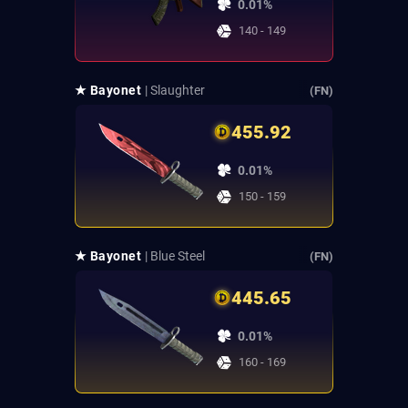
0.01%
140 - 149
★ Bayonet
| Slaughter
(FN)
455.92
0.01%
150 - 159
★ Bayonet
| Blue Steel
(FN)
445.65
0.01%
160 - 169