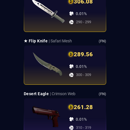
306.08
0.01%
290 - 299
★ Flip Knife
| Safari Mesh
(FN)
289.56
0.01%
300 - 309
Desert Eagle
| Crimson Web
(FN)
261.28
0.01%
310 - 319