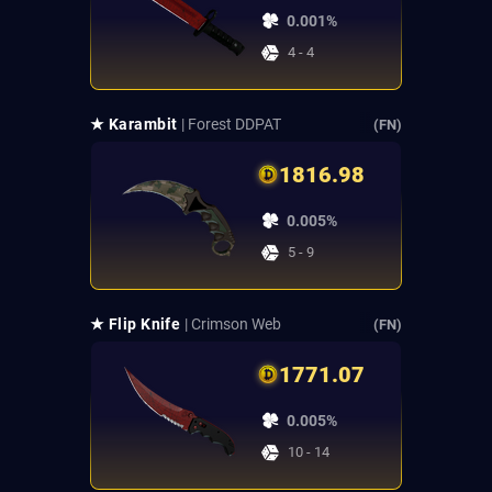
0.001%
4 - 4
★ Karambit
| Forest DDPAT
(FN)
1816.98
0.005%
5 - 9
★ Flip Knife
| Crimson Web
(FN)
1771.07
0.005%
10 - 14