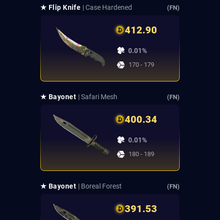
★ Flip Knife
| Case Hardened
(FN)
412.90
0.01%
170 - 179
★ Bayonet
| Safari Mesh
(FN)
400.34
0.01%
180 - 189
★ Bayonet
| Boreal Forest
(FN)
391.53