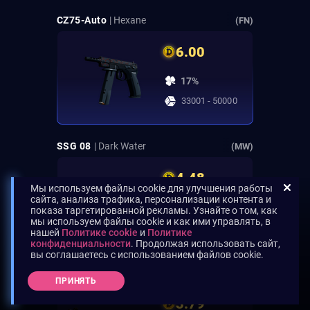
CZ75-Auto
| Hexane
(FN)
6.00
17%
33001 - 50000
SSG 08
| Dark Water
(MW)
4.48
Мы используем файлы cookie для улучшения работы
сайта, анализа трафика, персонализации контента и
22%
показа таргетированной рекламы. Узнайте о том, как
мы используем файлы cookie и как ими управлять, в
50001 - 72000
нашей
Политике cookie
и
Политике
конфиденциальности
. Продолжая использовать сайт,
вы соглашаетесь с использованием файлов cookie.
XM1014
| Red Python
(MW)
ПРИНЯТЬ
3.79