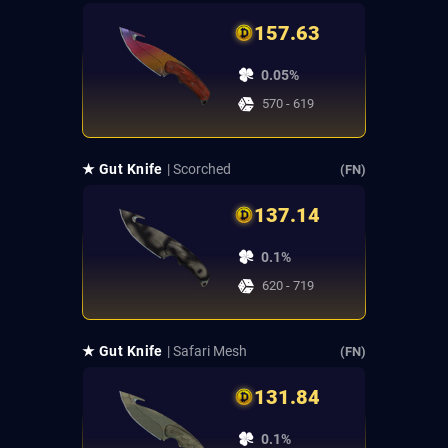
157.63
0.05%
570 - 619
★ Gut Knife
| Scorched
(FN)
137.14
0.1%
620 - 719
★ Gut Knife
| Safari Mesh
(FN)
131.84
0.1%