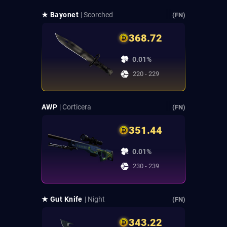
★ Bayonet
| Scorched
(FN)
368.72
0.01%
220 - 229
AWP
| Corticera
(FN)
351.44
0.01%
230 - 239
★ Gut Knife
| Night
(FN)
343.22