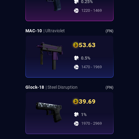
0.25%
1220 - 1469
MAC-10
| Ultraviolet
(FN)
53.63
0.5%
1470 - 1969
Glock-18
| Steel Disruption
(FN)
39.69
1%
1970 - 2969