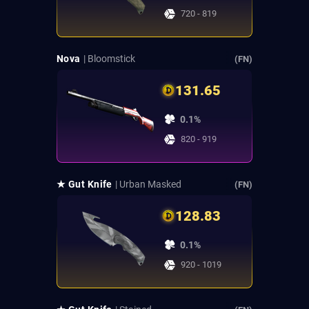
720 - 819
Nova
| Bloomstick
(FN)
131.65
0.1%
820 - 919
★ Gut Knife
| Urban Masked
(FN)
128.83
0.1%
920 - 1019