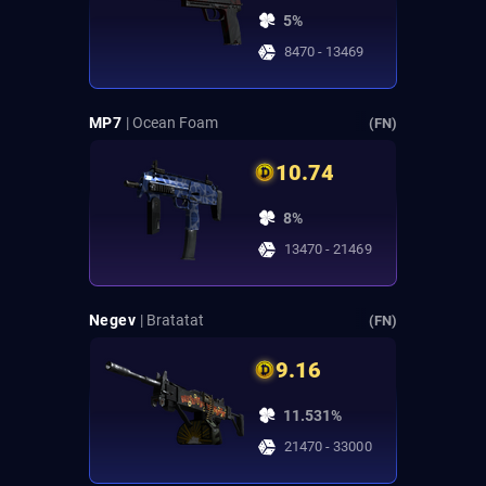
5%
8470 - 13469
MP7
| Ocean Foam
(FN)
10.74
8%
13470 - 21469
Negev
| Bratatat
(FN)
9.16
11.531%
21470 - 33000