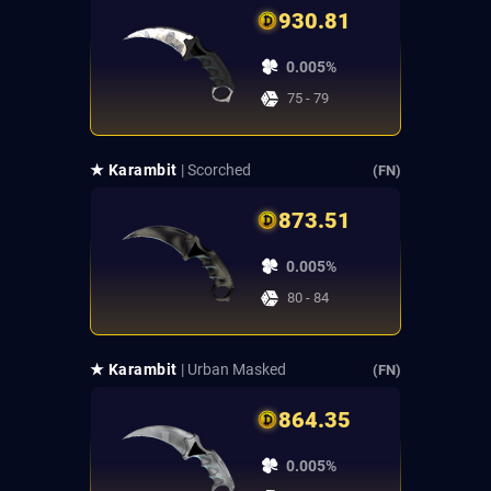
930.81
0.005%
75 - 79
★ Karambit
| Scorched
(FN)
873.51
0.005%
80 - 84
★ Karambit
| Urban Masked
(FN)
864.35
0.005%