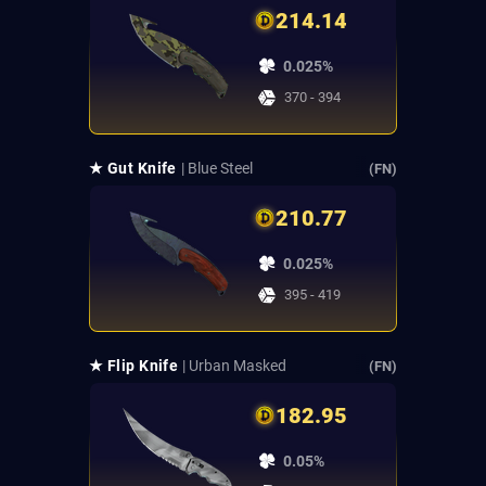
214.14
0.025%
370 - 394
★ Gut Knife
| Blue Steel
(FN)
210.77
0.025%
395 - 419
★ Flip Knife
| Urban Masked
(FN)
182.95
0.05%