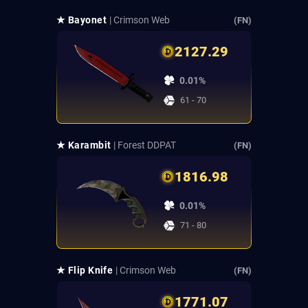
★ Bayonet
| Crimson Web
(FN)
2127.29
0.01%
61 - 70
★ Karambit
| Forest DDPAT
(FN)
1816.98
0.01%
71 - 80
★ Flip Knife
| Crimson Web
(FN)
1771.07