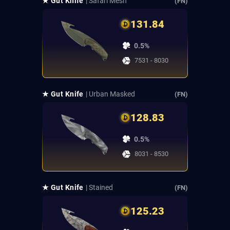
★ Gut Knife
| Safari Mesh
(FN)
131.84
0.5%
7531 - 8030
★ Gut Knife
| Urban Masked
(FN)
128.83
0.5%
8031 - 8530
★ Gut Knife
| Stained
(FN)
125.23