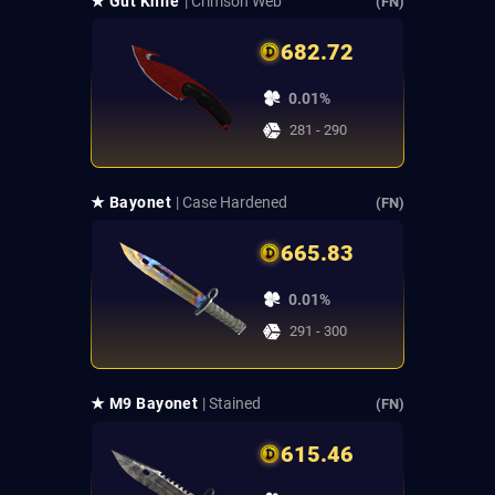
★ Gut Knife
| Crimson Web
(FN)
682.72
0.01%
281 - 290
★ Bayonet
| Case Hardened
(FN)
665.83
0.01%
291 - 300
★ M9 Bayonet
| Stained
(FN)
615.46