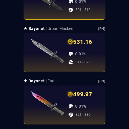
0.01%
301 - 310
★ Bayonet
| Urban Masked
(FN)
531.16
0.01%
311 - 320
★ Bayonet
| Fade
(FN)
499.97
0.01%
321 - 330