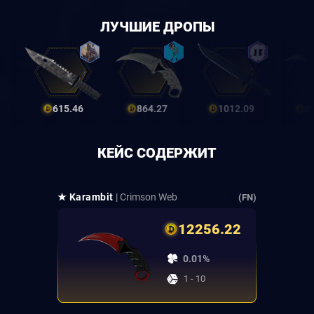
ЛУЧШИЕ ДРОПЫ
615.46
864.27
1012.09
8
КЕЙС СОДЕРЖИТ
★ Karambit
| Crimson Web
(FN)
12256.22
0.01%
1 - 10