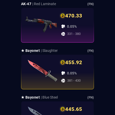
AK-47
| Red Laminate
(FN)
470.33
0.05%
331 - 380
★ Bayonet
| Slaughter
(FN)
455.92
0.05%
381 - 430
★ Bayonet
| Blue Steel
(FN)
445.65