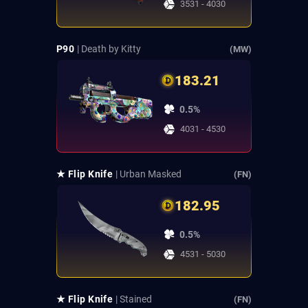
3531 - 4030
P90
| Death by Kitty
(MW)
183.21
0.5%
4031 - 4530
★ Flip Knife
| Urban Masked
(FN)
182.95
0.5%
4531 - 5030
★ Flip Knife
| Stained
(FN)