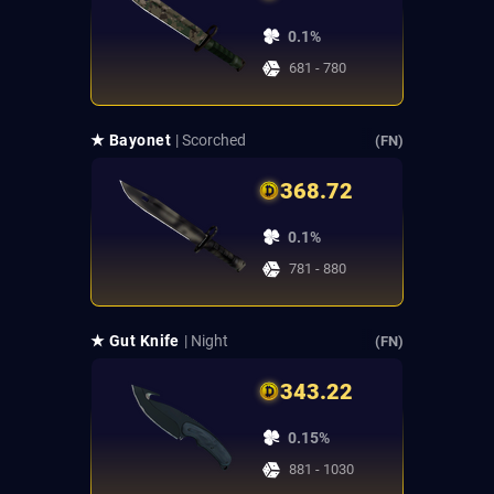
0.1%
681 - 780
★ Bayonet
| Scorched
(FN)
368.72
0.1%
781 - 880
★ Gut Knife
| Night
(FN)
343.22
0.15%
881 - 1030