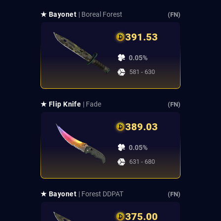
★ Bayonet
| Boreal Forest
(FN)
391.53
0.05%
581 - 630
★ Flip Knife
| Fade
(FN)
389.03
0.05%
631 - 680
★ Bayonet
| Forest DDPAT
(FN)
375.00