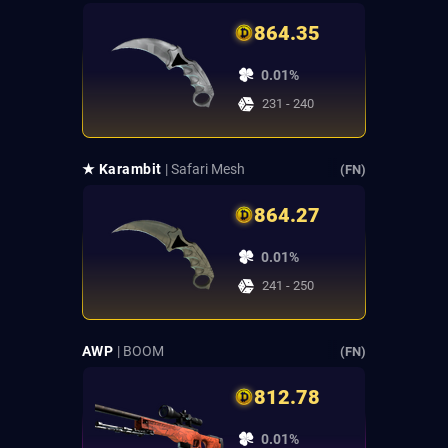
864.35
0.01%
231 - 240
★ Karambit
| Safari Mesh
(FN)
864.27
0.01%
241 - 250
AWP
| BOOM
(FN)
812.78
0.01%