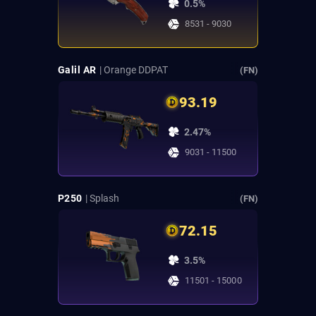
0.5%
8531 - 9030
Galil AR
| Orange DDPAT
(FN)
93.19
2.47%
9031 - 11500
P250
| Splash
(FN)
72.15
3.5%
11501 - 15000