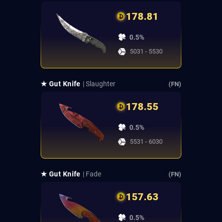
178.81
0.5%
5031 - 5530
★ Gut Knife
| Slaughter
(FN)
178.55
0.5%
5531 - 6030
★ Gut Knife
| Fade
(FN)
157.63
0.5%