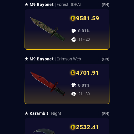
★ M9 Bayonet
| Forest DDPAT
(FN)
9581.59
0.01%
11 - 20
★ M9 Bayonet
| Crimson Web
(FN)
4701.91
0.01%
21 - 30
★ Karambit
| Night
(FN)
2532.41