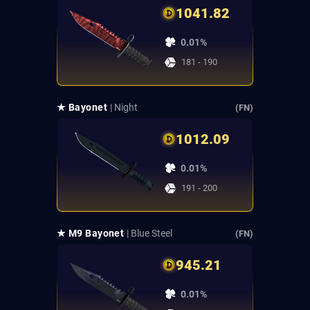
1041.82
0.01%
181 - 190
★ Bayonet
| Night
(FN)
1012.09
0.01%
191 - 200
★ M9 Bayonet
| Blue Steel
(FN)
945.21
0.01%