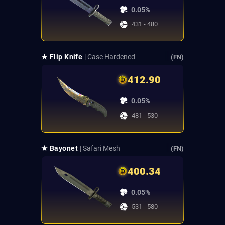
0.05%
431 - 480
★ Flip Knife
| Case Hardened
(FN)
412.90
0.05%
481 - 530
★ Bayonet
| Safari Mesh
(FN)
400.34
0.05%
531 - 580