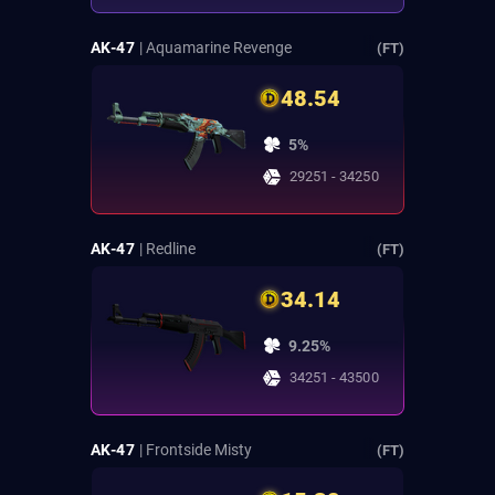
AK-47
| Aquamarine Revenge
(FT)
48.54
5%
29251 - 34250
AK-47
| Redline
(FT)
34.14
9.25%
34251 - 43500
AK-47
| Frontside Misty
(FT)