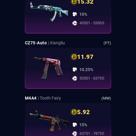
15.32
10%
43501 - 53500
CZ75-Auto
| Xiangliu
(FT)
11.97
10.25%
53501 - 63750
M4A4
| Tooth Fairy
(MW)
5.92
15%
63751 - 78750