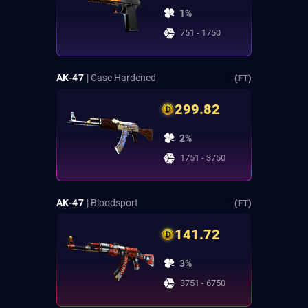
1%
751 - 1750
AK-47
| Case Hardened
(FT)
299.82
2%
1751 - 3750
AK-47
| Bloodsport
(FT)
141.72
3%
3751 - 6750