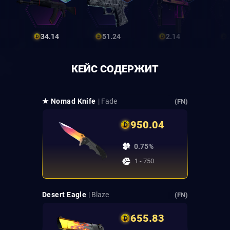
34.14
51.24
2.14
КЕЙС СОДЕРЖИТ
★ Nomad Knife
| Fade
(FN)
950.04
0.75%
1 - 750
Desert Eagle
| Blaze
(FN)
655.83