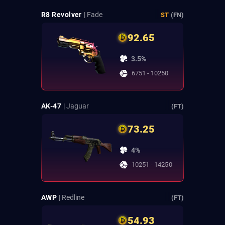
R8 Revolver
| Fade
ST
(FN)
92.65
3.5%
6751 - 10250
AK-47
| Jaguar
(FT)
73.25
4%
10251 - 14250
AWP
| Redline
(FT)
54.93