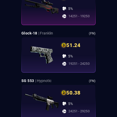
5%
14251 - 19250
Glock-18
| Franklin
(FN)
51.24
5%
19251 - 24250
SG 553
| Hypnotic
(FN)
50.38
5%
24251 - 29250