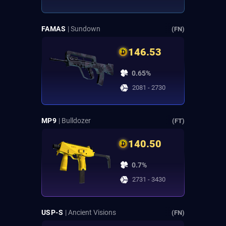
FAMAS
| Sundown
(FN)
146.53
0.65%
2081 - 2730
MP9
| Bulldozer
(FT)
140.50
0.7%
2731 - 3430
USP-S
| Ancient Visions
(FN)