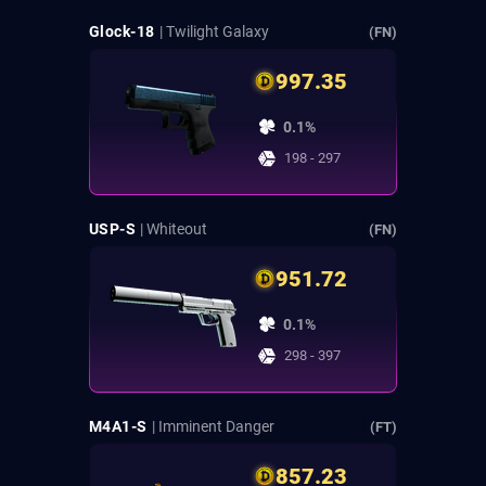
Glock-18
| Twilight Galaxy
(FN)
997.35
0.1%
198 - 297
USP-S
| Whiteout
(FN)
951.72
0.1%
298 - 397
M4A1-S
| Imminent Danger
(FT)
857.23