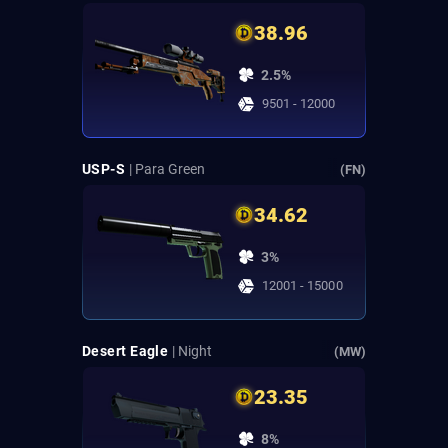
38.96
2.5%
9501 - 12000
USP-S
| Para Green
(FN)
34.62
3%
12001 - 15000
Desert Eagle
| Night
(MW)
23.35
8%