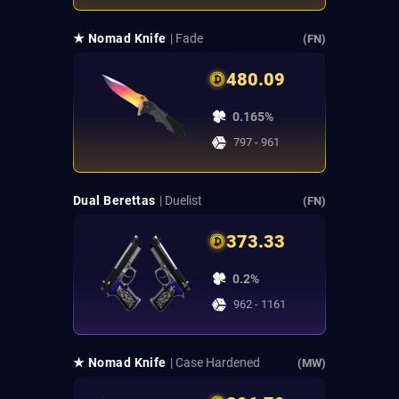
★ Nomad Knife
| Fade
(FN)
480.09
0.165%
797 - 961
Dual Berettas
| Duelist
(FN)
373.33
0.2%
962 - 1161
★ Nomad Knife
| Case Hardened
(MW)