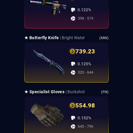
0.122%
398 - 519
★ Butterfly Knife
| Bright Water
(MW)
739.23
0.125%
520 - 644
★ Specialist Gloves
| Buckshot
(FN)
554.98
0.152%
645 - 796