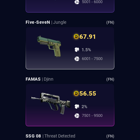
5001 - 6000
Five-SeveN
| Jungle
(FN)
67.91
1.5%
6001 - 7500
FAMAS
| Djinn
(FN)
56.55
2%
7501 - 9500
SSG 08
| Threat Detected
(FN)