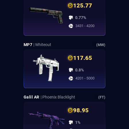
125.77
0.77%
3431 - 4200
MP7
| Whiteout
(MW)
117.65
0.8%
4201 - 5000
Galil AR
| Phoenix Blacklight
(FT)
98.95
1%