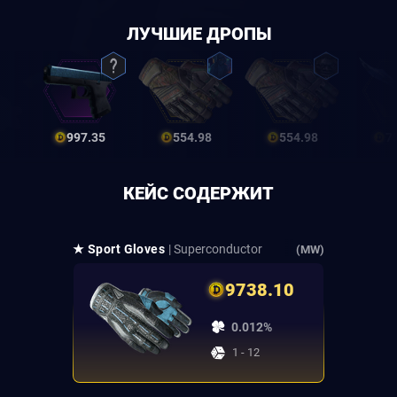
ЛУЧШИЕ ДРОПЫ
997.35
554.98
554.98
7
КЕЙС СОДЕРЖИТ
★ Sport Gloves
| Superconductor
(MW)
9738.10
0.012%
1 - 12