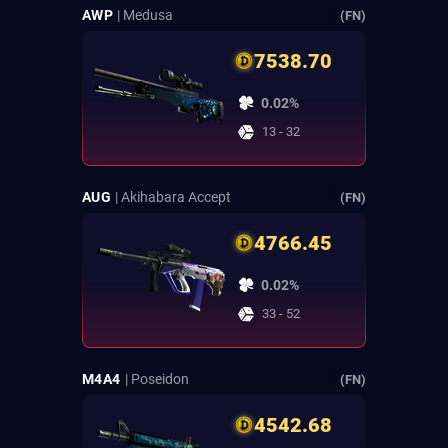
AWP
| Medusa
(FN)
7538.70
0.02%
13 - 32
AUG
| Akihabara Accept
(FN)
4766.45
0.02%
33 - 52
M4A4
| Poseidon
(FN)
4542.68