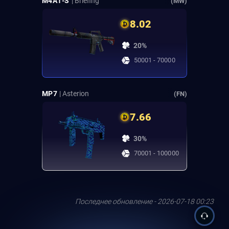
M4A1-S
| Briefing
(MW)
8.02
20%
50001 - 70000
MP7
| Asterion
(FN)
7.66
30%
70001 - 100000
Последнее обновление - 2026-07-18 00:23