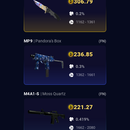
306.79
0.2%
1162 - 1361
MP9
| Pandora's Box
(FN)
236.85
0.3%
1362 - 1661
M4A1-S
| Moss Quartz
(FN)
221.27
0.419%
1662 - 2080