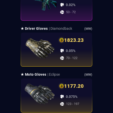
0.02%
53 - 72
★ Driver Gloves
| Diamondback
(MW)
1823.23
0.05%
73 - 122
★ Moto Gloves
| Eclipse
(MW)
1177.20
0.075%
123 - 197