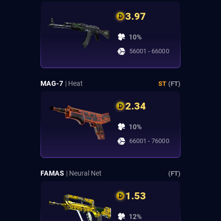
3.97
10%
56001 - 66000
MAG-7
| Heat
ST
(FT)
2.34
10%
66001 - 76000
FAMAS
| Neural Net
(FT)
1.53
12%