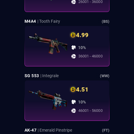
26001 - 36000
M4A4
| Tooth Fairy
(BS)
4.99
10%
36001 - 46000
SG 553
| Integrale
(WW)
4.51
10%
46001 - 56000
AK-47
| Emerald Pinstripe
(FT)