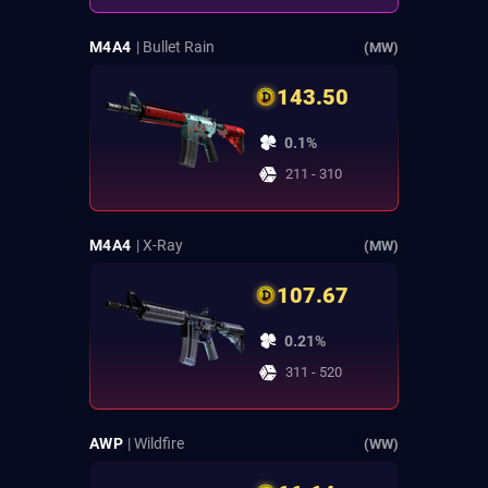
M4A4
| Bullet Rain
(MW)
143.50
0.1%
211 - 310
M4A4
| X-Ray
(MW)
107.67
0.21%
311 - 520
AWP
| Wildfire
(WW)