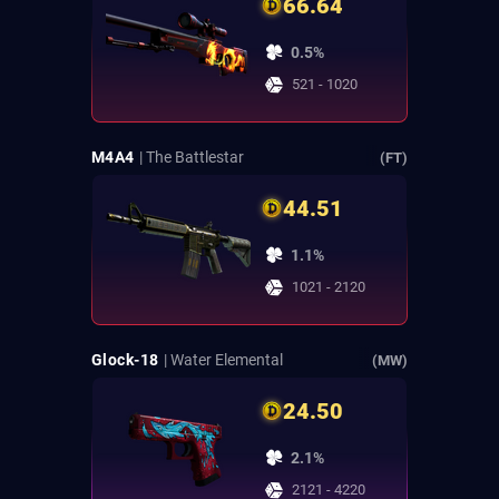
66.64
0.5%
521 - 1020
M4A4
| The Battlestar
(FT)
44.51
1.1%
1021 - 2120
Glock-18
| Water Elemental
(MW)
24.50
2.1%
2121 - 4220