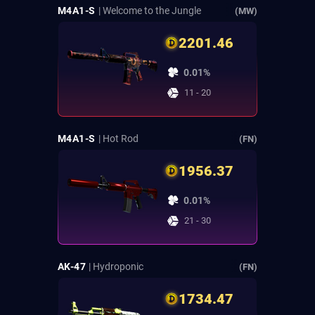
M4A1-S
| Welcome to the Jungle
(MW)
2201.46
0.01%
11 - 20
M4A1-S
| Hot Rod
(FN)
1956.37
0.01%
21 - 30
AK-47
| Hydroponic
(FN)
1734.47