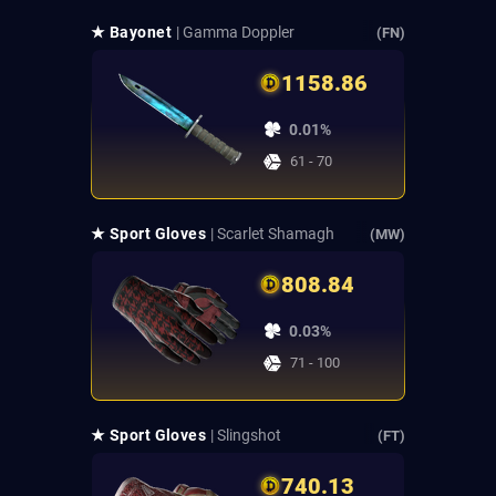
★ Bayonet
| Gamma Doppler
(FN)
1158.86
0.01%
61 - 70
★ Sport Gloves
| Scarlet Shamagh
(MW)
808.84
0.03%
71 - 100
★ Sport Gloves
| Slingshot
(FT)
740.13