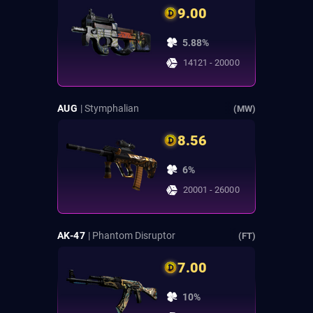
9.00
5.88%
14121 - 20000
AUG
| Stymphalian
(MW)
8.56
6%
20001 - 26000
AK-47
| Phantom Disruptor
(FT)
7.00
10%