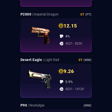
P2000
| Imperial Dragon
ST
(FT)
12.15
4%
4221 - 8220
Desert Eagle
| Light Rail
ST
(MW)
9.26
5.9%
8221 - 14120
P90
| Nostalgia
(MW)