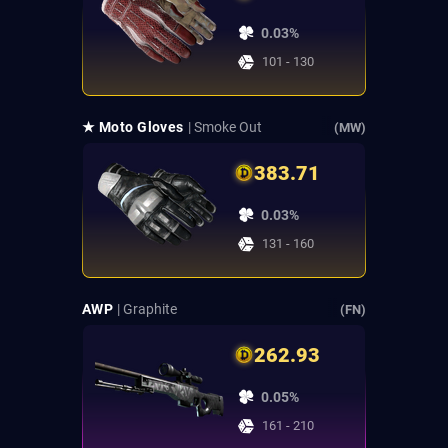
0.03%
101 - 130
★ Moto Gloves
| Smoke Out
(MW)
383.71
0.03%
131 - 160
AWP
| Graphite
(FN)
262.93
0.05%
161 - 210