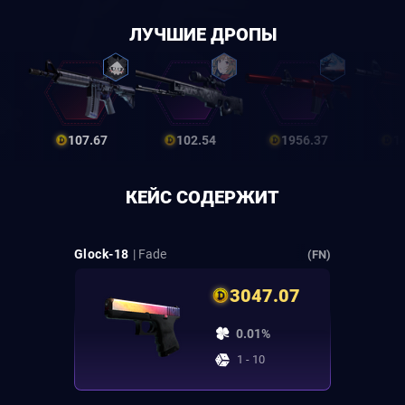
ЛУЧШИЕ ДРОПЫ
107.67
102.54
1956.37
1
КЕЙС СОДЕРЖИТ
Glock-18
| Fade
(FN)
3047.07
0.01%
1 - 10