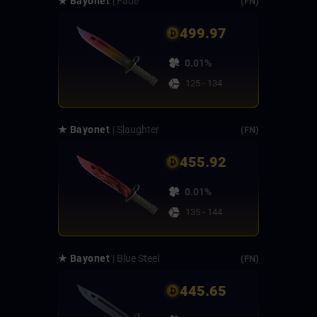
★ Bayonet
| Fade
(FN)
499.97
0.01%
125 - 134
★ Bayonet
| Slaughter
(FN)
455.92
0.01%
135 - 144
★ Bayonet
| Blue Steel
(FN)
445.65