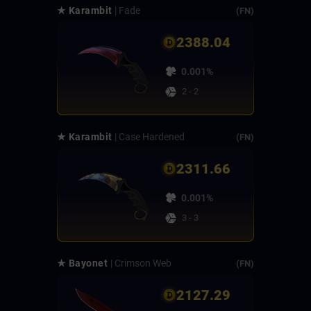
★ Karambit
| Fade
(FN)
2388.04
0.001%
2 - 2
★ Karambit
| Case Hardened
(FN)
2311.66
0.001%
3 - 3
★ Bayonet
| Crimson Web
(FN)
2127.29