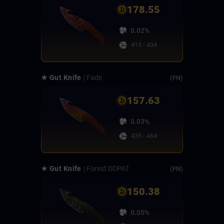
178.55
0.02%
415 - 434
★ Gut Knife
| Fade
(FN)
157.63
0.03%
435 - 464
★ Gut Knife
| Forest DDPAT
(FN)
150.38
0.05%