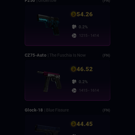
P250
| Undertow
(FN)
54.26
0.2%
1215 - 1414
CZ75-Auto
| The Fuschia Is Now
(FN)
46.52
0.2%
1415 - 1614
Glock-18
| Blue Fissure
(FN)
44.45