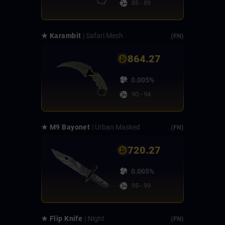
85 - 89
★ Karambit
| Safari Mesh
(FN)
864.27
0.005%
90 - 94
★ M9 Bayonet
| Urban Masked
(FN)
720.27
0.005%
95 - 99
★ Flip Knife
| Night
(FN)