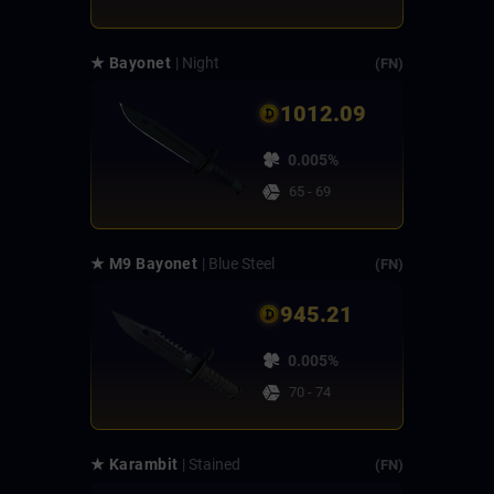
★ Bayonet
| Night
(FN)
1012.09
0.005%
65 - 69
★ M9 Bayonet
| Blue Steel
(FN)
945.21
0.005%
70 - 74
★ Karambit
| Stained
(FN)