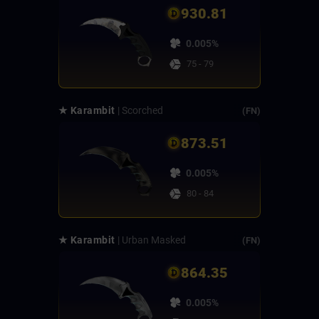
930.81
0.005%
75 - 79
★ Karambit
| Scorched
(FN)
873.51
0.005%
80 - 84
★ Karambit
| Urban Masked
(FN)
864.35
0.005%