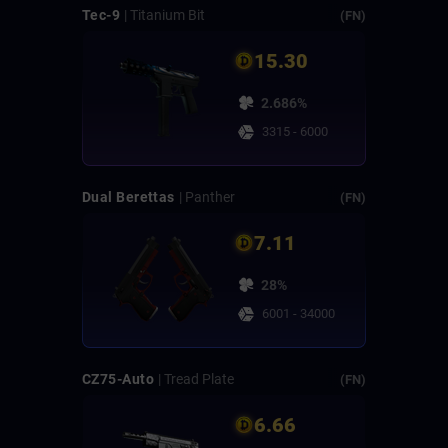
Tec-9
| Titanium Bit
(FN)
15.30
2.686%
3315 - 6000
Dual Berettas
| Panther
(FN)
7.11
28%
6001 - 34000
CZ75-Auto
| Tread Plate
(FN)
6.66