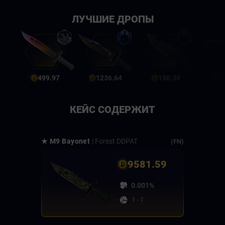
ЛУЧШИЕ ДРОПЫ
499.97
1236.64
150.38
4
КЕЙС СОДЕРЖИТ
★ M9 Bayonet
| Forest DDPAT
(FN)
9581.59
0.001%
1 - 1