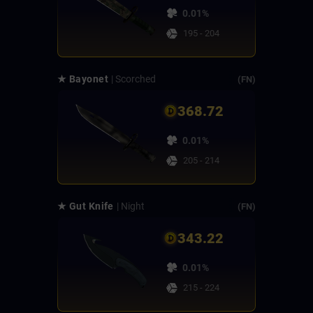
0.01%
195 - 204
★ Bayonet
| Scorched
(FN)
368.72
0.01%
205 - 214
★ Gut Knife
| Night
(FN)
343.22
0.01%
215 - 224