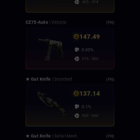
465 - 514
CZ75-Auto
| Victoria
(FN)
147.49
0.05%
515 - 564
★ Gut Knife
| Scorched
(FN)
137.14
0.1%
565 - 664
★ Gut Knife
| Safari Mesh
(FN)