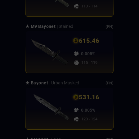
110 - 114
★ M9 Bayonet
| Stained
(FN)
615.46
0.005%
115 - 119
★ Bayonet
| Urban Masked
(FN)
531.16
0.005%
120 - 124