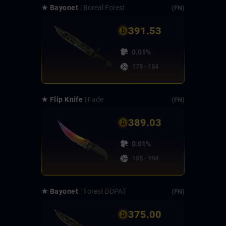
★ Bayonet
| Boreal Forest
(FN)
391.53
0.01%
175 - 184
★ Flip Knife
| Fade
(FN)
389.03
0.01%
185 - 194
★ Bayonet
| Forest DDPAT
(FN)
375.00