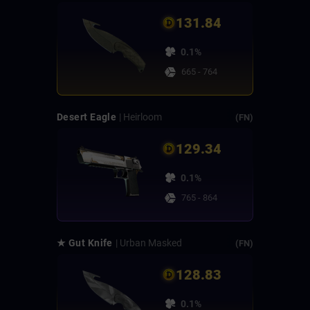
131.84
0.1%
665 - 764
Desert Eagle
| Heirloom
(FN)
129.34
0.1%
765 - 864
★ Gut Knife
| Urban Masked
(FN)
128.83
0.1%