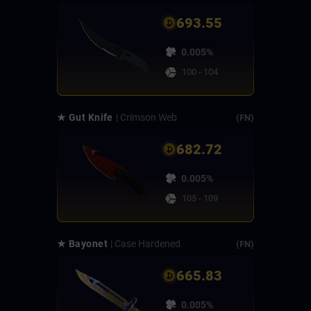
693.55
0.005%
100 - 104
★ Gut Knife
| Crimson Web
(FN)
682.72
0.005%
105 - 109
★ Bayonet
| Case Hardened
(FN)
665.83
0.005%