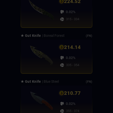
224.52
0.02%
315 - 334
★ Gut Knife
| Boreal Forest
(FN)
214.14
0.02%
335 - 354
★ Gut Knife
| Blue Steel
(FN)
210.77
0.02%
355 - 374