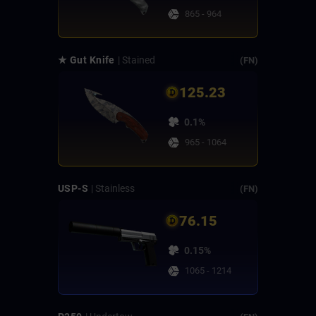
865 - 964
★ Gut Knife
| Stained
(FN)
125.23
0.1%
965 - 1064
USP-S
| Stainless
(FN)
76.15
0.15%
1065 - 1214