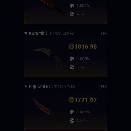
0.001%
4 - 4
★ Karambit
| Forest DDPAT
(FN)
1816.98
0.005%
5 - 9
★ Flip Knife
| Crimson Web
(FN)
1771.07
0.005%
10 - 14