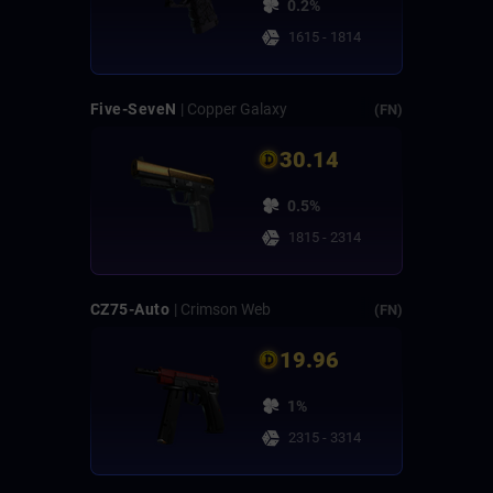
0.2%
1615 - 1814
Five-SeveN
| Copper Galaxy
(FN)
30.14
0.5%
1815 - 2314
CZ75-Auto
| Crimson Web
(FN)
19.96
1%
2315 - 3314