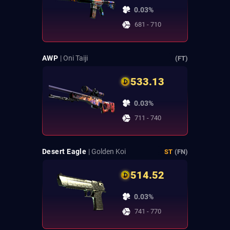
0.03%
681 - 710
AWP
| Oni Taiji
(FT)
533.13
0.03%
711 - 740
Desert Eagle
| Golden Koi
ST
(FN)
514.52
0.03%
741 - 770