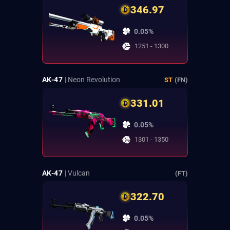
346.97
0.05%
1251 - 1300
AK-47
| Neon Revolution
ST
(FN)
331.01
0.05%
1301 - 1350
AK-47
| Vulcan
(FT)
322.70
0.05%