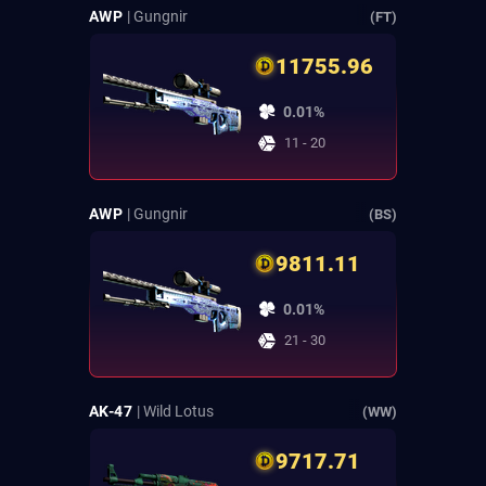
AWP
| Gungnir
(FT)
11755.96
0.01%
11 - 20
AWP
| Gungnir
(BS)
9811.11
0.01%
21 - 30
AK-47
| Wild Lotus
(WW)
9717.71