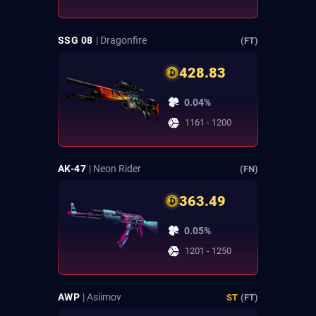
SSG 08
| Dragonfire
(FT)
428.83
0.04%
1161 - 1200
AK-47
| Neon Rider
(FN)
363.49
0.05%
1201 - 1250
AWP
| Asiimov
ST
(FT)