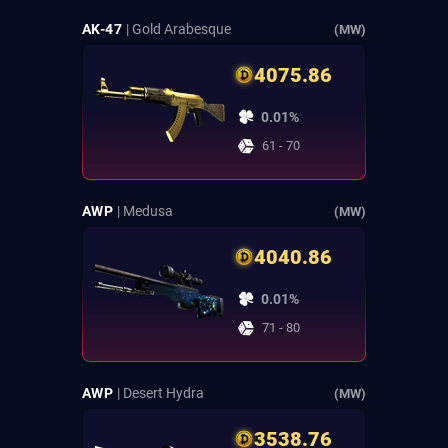
AK-47
| Gold Arabesque
(MW)
4075.86
0.01%
61 - 70
AWP
| Medusa
(MW)
4040.86
0.01%
71 - 80
AWP
| Desert Hydra
(MW)
3538.76