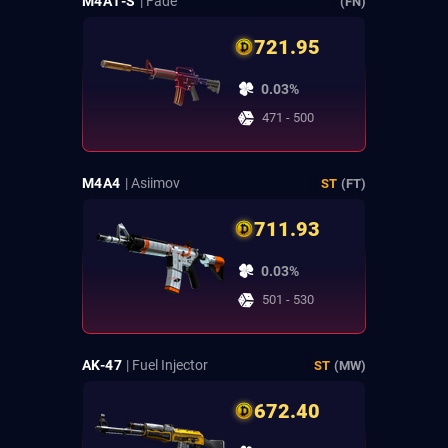
M4A1-S
| Fade
(FN)
721.95
0.03%
471 - 500
M4A4
| Asiimov
ST
(FT)
711.93
0.03%
501 - 530
AK-47
| Fuel Injector
ST
(MW)
672.40