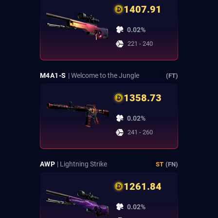
1407.91
0.02%
221 - 240
M4A1-S
| Welcome to the Jungle
(FT)
1358.73
0.02%
241 - 260
AWP
| Lightning Strike
ST
(FN)
1261.84
0.02%