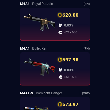
M4A4
| Royal Paladin
(FN)
620.00
0.03%
621 - 650
M4A4
| Bullet Rain
(FN)
597.98
0.03%
651 - 680
M4A1-S
| Imminent Danger
(WW)
573.97