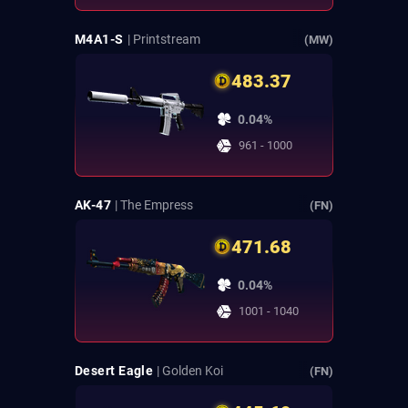
M4A1-S
| Printstream
(MW)
483.37
0.04%
961 - 1000
AK-47
| The Empress
(FN)
471.68
0.04%
1001 - 1040
Desert Eagle
| Golden Koi
(FN)