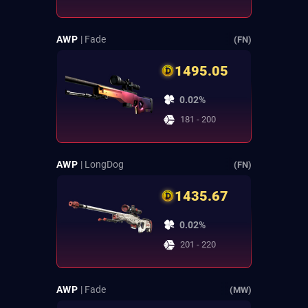
AWP
| Fade
(FN)
1495.05
0.02%
181 - 200
AWP
| LongDog
(FN)
1435.67
0.02%
201 - 220
AWP
| Fade
(MW)