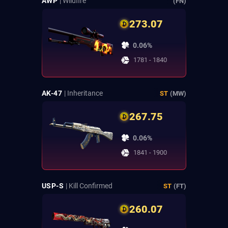
AWP
| Wildfire
(FN)
273.07
0.06%
1781 - 1840
AK-47
| Inheritance
ST
(MW)
267.75
0.06%
1841 - 1900
USP-S
| Kill Confirmed
ST
(FT)
260.07