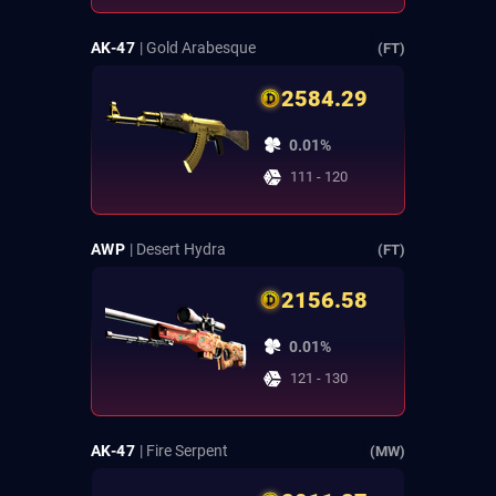
AK-47
| Gold Arabesque
(FT)
2584.29
0.01%
111 - 120
AWP
| Desert Hydra
(FT)
2156.58
0.01%
121 - 130
AK-47
| Fire Serpent
(MW)