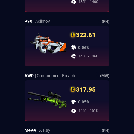
1351 - 1400
P90
| Asiimov
(FN)
322.61
0.06%
1401 - 1460
AWP
| Containment Breach
(MW)
317.95
0.05%
1461 - 1510
M4A4
| X-Ray
(FN)