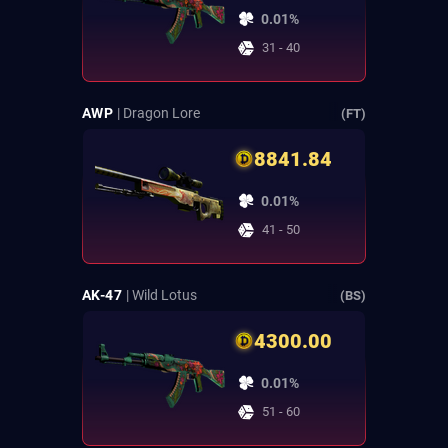
0.01%
31 - 40
AWP
| Dragon Lore
(FT)
8841.84
0.01%
41 - 50
AK-47
| Wild Lotus
(BS)
4300.00
0.01%
51 - 60