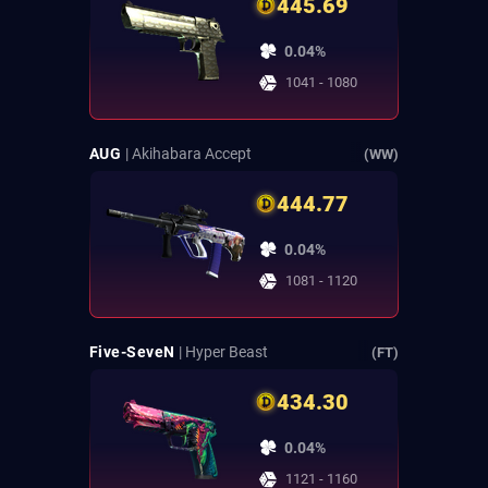
445.69
0.04%
1041 - 1080
AUG
| Akihabara Accept
(WW)
444.77
0.04%
1081 - 1120
Five-SeveN
| Hyper Beast
(FT)
434.30
0.04%
1121 - 1160