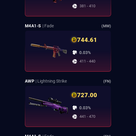
381 - 410
M4A1-S
| Fade
(MW)
744.61
0.03%
411 - 440
AWP
| Lightning Strike
(FN)
727.00
0.03%
441 - 470