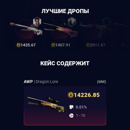
ЛУЧШИЕ ДРОПЫ
1435.67
1407.91
2011.87
14
КЕЙС СОДЕРЖИТ
AWP
| Dragon Lore
(MW)
14226.85
0.01%
1 - 10