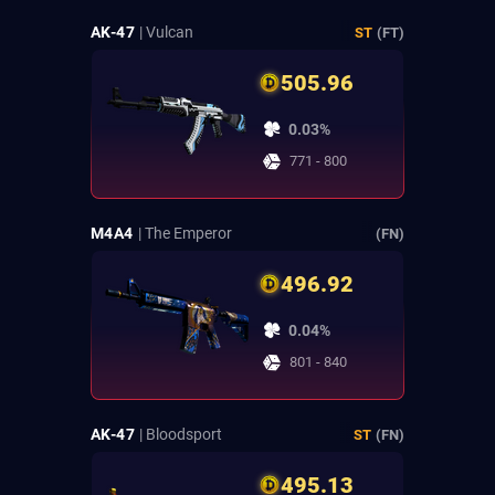
AK-47
| Vulcan
ST
(FT)
505.96
0.03%
771 - 800
M4A4
| The Emperor
(FN)
496.92
0.04%
801 - 840
AK-47
| Bloodsport
ST
(FN)
495.13