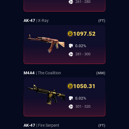
261 - 280
AK-47
| X-Ray
(FT)
1097.52
0.02%
281 - 300
M4A4
| The Coalition
(MW)
1050.31
0.02%
301 - 320
AK-47
| Fire Serpent
(FT)