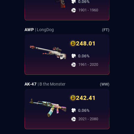
0.06%
1901 - 1960
AWP
| LongDog
(FT)
248.01
0.06%
1961 - 2020
AK-47
| B the Monster
(WW)
242.41
0.06%
2021 - 2080