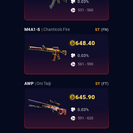
0.03%
531 - 560
M4A1-S
| Chantico's Fire
ST
(FN)
648.40
0.03%
561 - 590
AWP
| Oni Taiji
ST
(FT)
645.90
0.03%
591 - 620