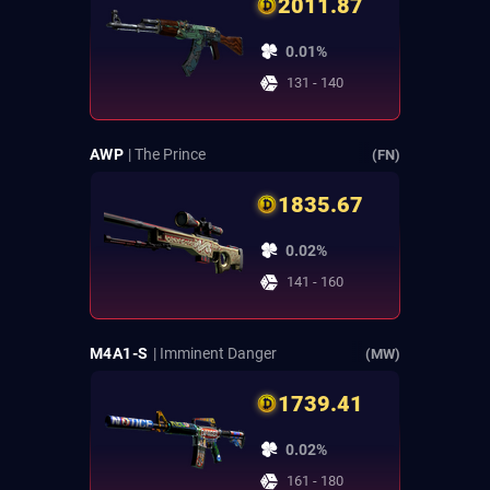
2011.87
0.01%
131 - 140
AWP
| The Prince
(FN)
1835.67
0.02%
141 - 160
M4A1-S
| Imminent Danger
(MW)
1739.41
0.02%
161 - 180