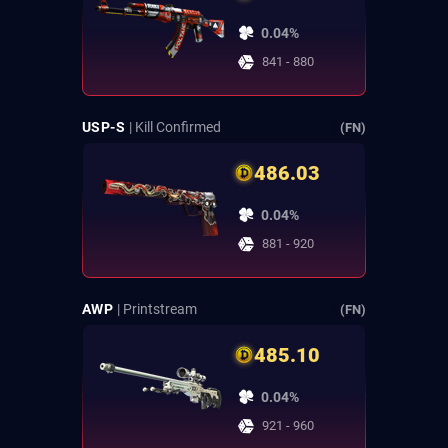
0.04%
841 - 880
USP-S
| Kill Confirmed
(FN)
486.03
0.04%
881 - 920
AWP
| Printstream
(FN)
485.10
0.04%
921 - 960