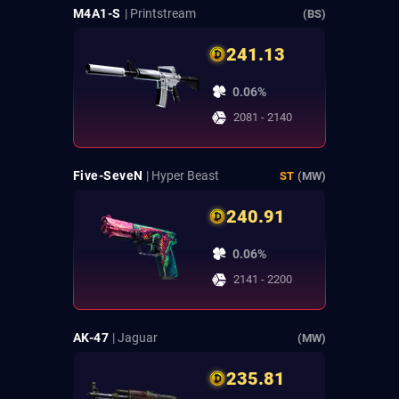
M4A1-S
| Printstream
(BS)
241.13
0.06%
2081 - 2140
Five-SeveN
| Hyper Beast
ST
(MW)
240.91
0.06%
2141 - 2200
AK-47
| Jaguar
(MW)
235.81