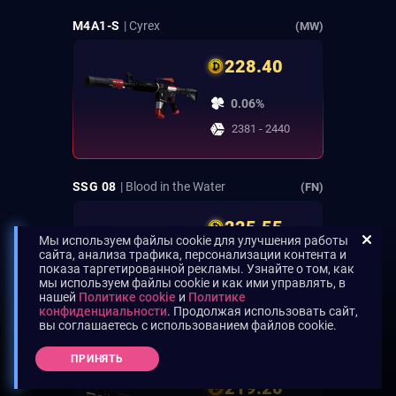
M4A1-S
| Cyrex
(MW)
228.40
0.06%
2381 - 2440
SSG 08
| Blood in the Water
(FN)
225.55
Мы используем файлы cookie для улучшения работы
сайта, анализа трафика, персонализации контента и
0.06%
показа таргетированной рекламы. Узнайте о том, как
мы используем файлы cookie и как ими управлять, в
2441 - 2500
нашей
Политике cookie
и
Политике
конфиденциальности
. Продолжая использовать сайт,
вы соглашаетесь с использованием файлов cookie.
M4A4
| Neo-Noir
ST
(FN)
ПРИНЯТЬ
219.20