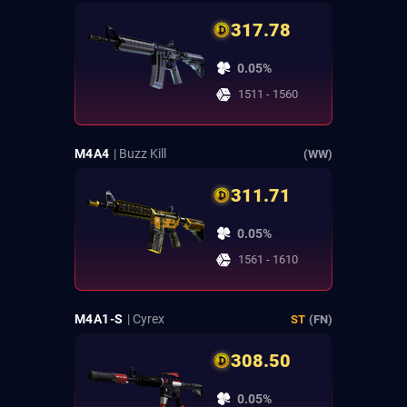
317.78
0.05%
1511 - 1560
M4A4
| Buzz Kill
(WW)
311.71
0.05%
1561 - 1610
M4A1-S
| Cyrex
ST
(FN)
308.50
0.05%