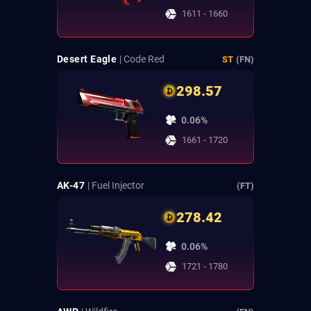
1611 - 1660
Desert Eagle
| Code Red
ST
(FN)
298.57
0.06%
1661 - 1720
AK-47
| Fuel Injector
(FT)
278.42
0.06%
1721 - 1780