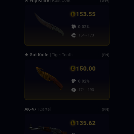
★ Flip Knife
| Rust Coat
(WW)
153.55
0.02%
154 - 173
★ Gut Knife
| Tiger Tooth
(FN)
150.00
0.02%
174 - 193
AK-47
| Cartel
(FN)
135.62