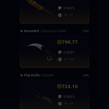
0.002%
10 - 11
★ Karambit
| Damascus Steel
(FN)
790.77
0.002%
12 - 13
★ Flip Knife
| Doppler
(FN)
724.10
0.002%
14 - 15