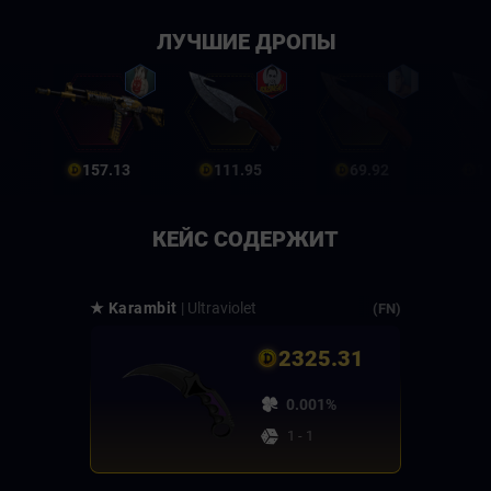
ЛУЧШИЕ ДРОПЫ
157.13
111.95
69.92
1
КЕЙС СОДЕРЖИТ
★ Karambit
| Ultraviolet
(FN)
2325.31
0.001%
1 - 1