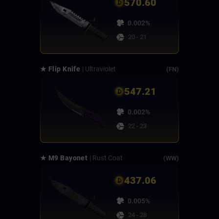
570.60
0.002%
20 - 21
★ Flip Knife
| Ultraviolet
(FN)
547.21
0.002%
22 - 23
★ M9 Bayonet
| Rust Coat
(WW)
437.06
0.005%
24 - 28