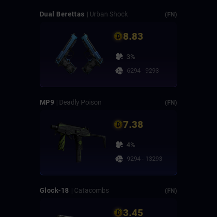
Dual Berettas
| Urban Shock
(FN)
8.83
3%
6294 - 9293
MP9
| Deadly Poison
(FN)
7.38
4%
9294 - 13293
Glock-18
| Catacombs
(FN)
3.45