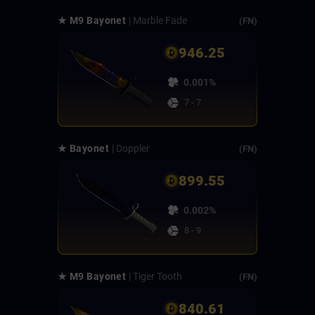
★ M9 Bayonet
| Marble Fade
(FN)
946.25
0.001%
7 - 7
★ Bayonet
| Doppler
(FN)
899.55
0.002%
8 - 9
★ M9 Bayonet
| Tiger Tooth
(FN)
840.61