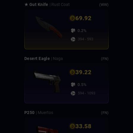
★ Gut Knife
| Rust Coat
(WW)
69.92
0.2%
394 - 593
Desert Eagle
| Naga
(FN)
39.22
0.5%
594 - 1093
P250
| Muertos
(FN)
33.58