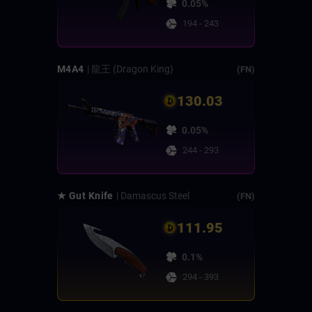
0.05%
194 - 243
M4A4
| 龍王 (Dragon King)
(FN)
130.03
0.05%
244 - 293
★ Gut Knife
| Damascus Steel
(FN)
111.95
0.1%
294 - 393