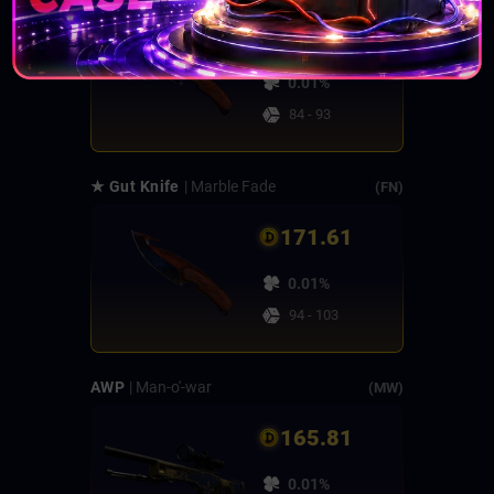
188.32
0.01%
84 - 93
★ Gut Knife
| Marble Fade
(FN)
171.61
0.01%
94 - 103
AWP
| Man-o'-war
(MW)
165.81
0.01%