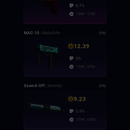
0.7%
1094 - 1793
MAC-10
| Malachite
(FN)
12.39
2%
1794 - 3793
Sawed-Off
| Serenity
(FN)
9.23
2.5%
3794 - 6293