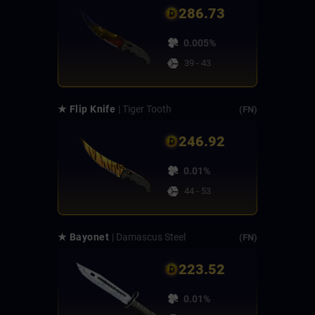
286.73
0.005%
39 - 43
★ Flip Knife
| Tiger Tooth
(FN)
246.92
0.01%
44 - 53
★ Bayonet
| Damascus Steel
(FN)
223.52
0.01%