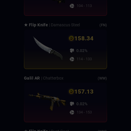
104 - 113
★ Flip Knife
| Damascus Steel
(FN)
158.34
0.02%
114 - 133
Galil AR
| Chatterbox
(WW)
157.13
0.02%
134 - 153