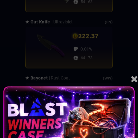
54 - 63
★ Gut Knife
| Ultraviolet
(FN)
222.37
0.01%
64 - 73
★ Bayonet
| Rust Coat
(WW)
219.22
0.01%
74 - 83
★ Gut Knife
| Doppler
(FN)