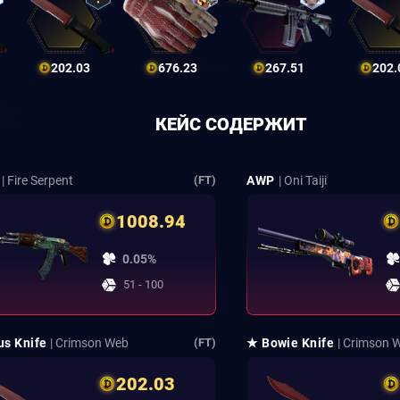
202.03
676.23
267.51
202.
КЕЙС СОДЕРЖИТ
| Fire Serpent
AWP
| Oni Taiji
(FT)
1008.94
0.05%
51 - 100
us Knife
| Crimson Web
★ Bowie Knife
| Crimson 
(FT)
202.03