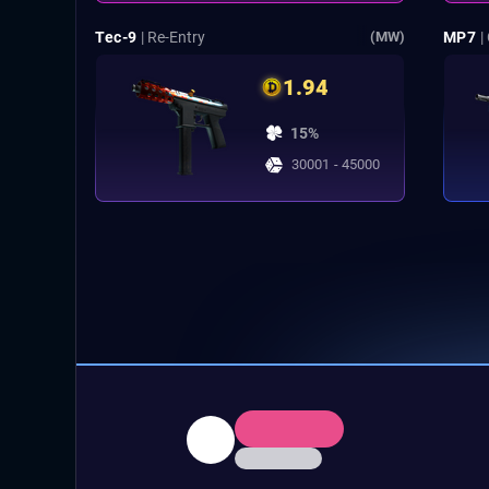
Tec-9
| Re-Entry
MP7
|
(MW)
1.94
15%
30001 - 45000