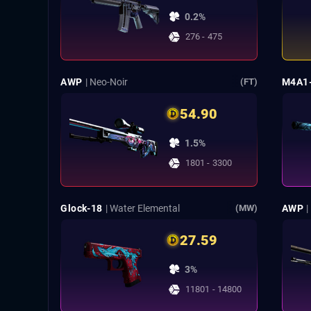
0.2%
276 - 475
AWP
| Neo-Noir
M4A1
(FT)
54.90
1.5%
1801 - 3300
Glock-18
| Water Elemental
AWP
|
(MW)
27.59
3%
11801 - 14800