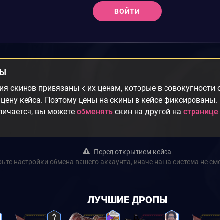
ВОЙТИ
НЫ
я скинов привязаны к их ценам, которые в совокупности
цену кейса. Поэтому цены на скины в кейсе фиксированы.
личается, вы можете
обменять
скин на другой на
странице
.
Перед открытием кейса
ьте настройки обмена вашего аккаунта, иначе наша система не см
ЛУЧШИЕ ДРОПЫ