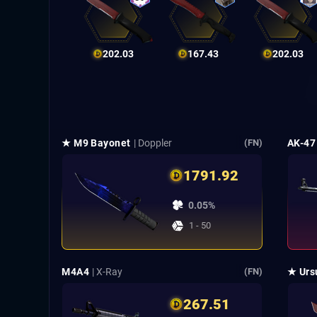
202.03
167.43
202.03
★ M9 Bayonet
| Doppler
AK-47
(FN)
1791.92
0.05%
1 - 50
M4A4
| X-Ray
★ Urs
(FN)
267.51