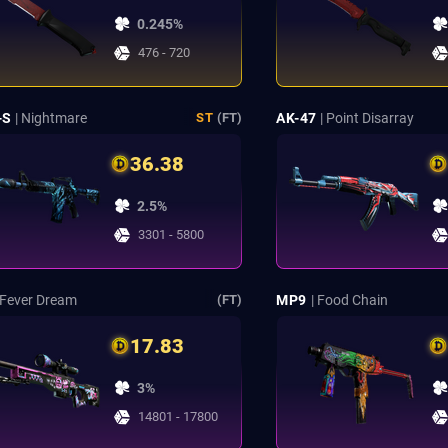
0.245%
476 - 720
-S
| Nightmare
AK-47
| Point Disarray
ST
(FT)
36.38
2.5%
3301 - 5800
 Fever Dream
MP9
| Food Chain
(FT)
17.83
3%
14801 - 17800