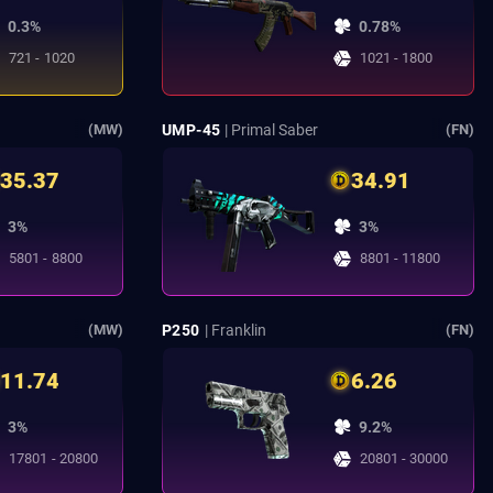
0.3%
0.78%
721 - 1020
1021 - 1800
UMP-45
| Primal Saber
(MW)
(FN)
35.37
34.91
3%
3%
5801 - 8800
8801 - 11800
P250
| Franklin
(MW)
(FN)
11.74
6.26
3%
9.2%
17801 - 20800
20801 - 30000