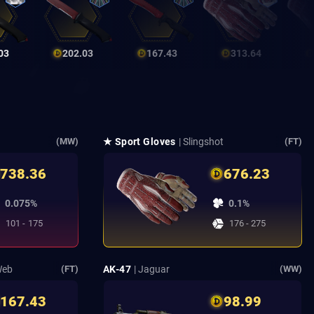
03
202.03
167.43
313.64
★ Sport Gloves
| Slingshot
(MW)
(FT)
738.36
676.23
0.075%
0.1%
101 - 175
176 - 275
Web
AK-47
| Jaguar
(FT)
(WW)
167.43
98.99