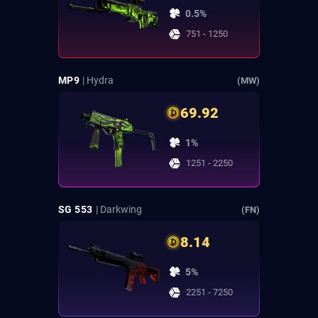
0.5%
751 - 1250
MP9
| Hydra
(MW)
69.92
1%
1251 - 2250
SG 553
| Darkwing
(FN)
8.14
5%
2251 - 7250