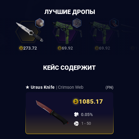
ЛУЧШИЕ ДРОПЫ
273.72
69.92
69.92
1
КЕЙС СОДЕРЖИТ
★ Ursus Knife
| Crimson Web
(FN)
1085.17
0.05%
1 - 50