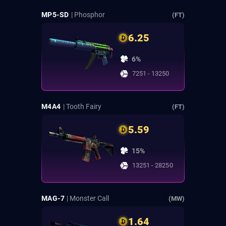
MP5-SD
| Phosphor
(FT)
6.25
6%
7251 - 13250
M4A4
| Tooth Fairy
(FT)
5.59
15%
13251 - 28250
MAG-7
| Monster Call
(MW)
1.64