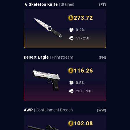
★ Skeleton Knife
| Stained
(FT)
273.72
0.2%
51 - 250
Desert Eagle
| Printstream
(FN)
116.26
0.5%
251 - 750
AWP
| Containment Breach
(WW)
102.08